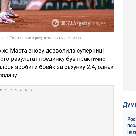
го ж: Марта знову дозволила суперниці
ього результат поєдинку був практично
алося зробити брейк за рахунку 2:4, однак
подачу.
Дум
Рос
поз
нас