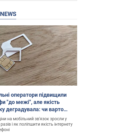
P NEWS
льні оператори підвищили
и "до межі", але якість
ку деградувала: чи варто
житись на ціни
іни на мобільний зв'язок зросли у
 разів і як поліпшити якість інтернету
ефоні