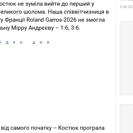
Костюк не зуміла вийти до перший у
6.08.20
ї Великого шолома. Наша співвітчизниця в
у Франції Roland Garros-2026 не змогла
ьну Мірру Андрєєву – 1:6, 3:6.
ідео дня
 від самого початку – Костюк програла