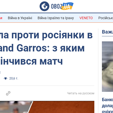
ни
Війна в Україні
Війна Ізраїлю та Ірану
VENETO
Російськ
Важ
ла проти росіянки в
and Garros: з яким
інчився матч
z
20,6 т.
Читать на русском
Банк
дола
очік