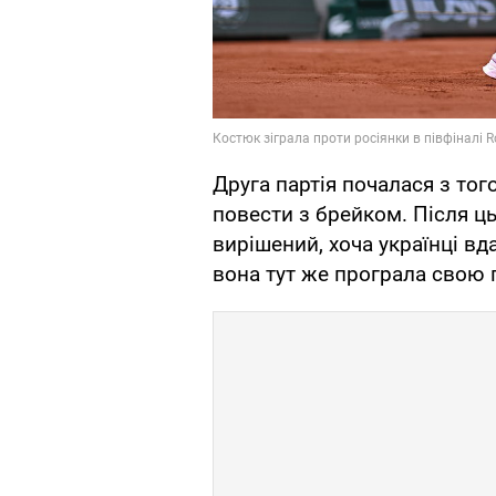
Друга партія почалася з то
повести з брейком. Після ц
вирішений, хоча українці вд
вона тут же програла свою 