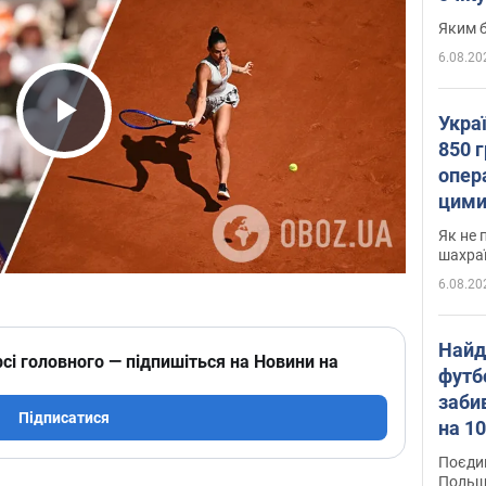
Яким б
6.08.20
Укра
Play Video
850 г
опера
цими
Як не 
шахра
6.08.20
Найд
сі головного — підпишіться на Новини на
футб
заби
Підписатися
на 10
Віде
Поєдин
Польщ