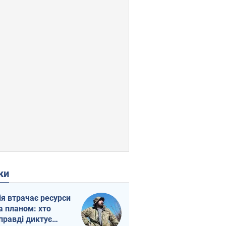
ки
ія втрачає ресурси
а планом: хто
правді диктує