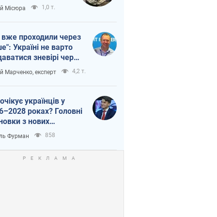
п війни
1,0 т.
ій Місюра
 вже проходили через
ше": Україні не варто
даватися зневірі через
етний терор
4,2 т.
ій Марченко, експерт
очікує українців у
6–2028 роках? Головні
новки з нових
гнозів від НБУ
858
ль Фурман