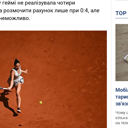
 геймі не реалізувала чотири
а розмочити рахунок лише при 0:4, але
TO
 неможливо.
Мобі
тариф
зв'яз
скар
Чому ц
кілька
на тел