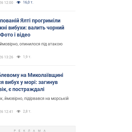
16,0 т.
26 12:00
упованій Ялті прогриміли
жні вибухи: валить чорний
Фото і відео
 ймовірно, опинилося під атакою
1,9 т.
26 13:26
блевому на Миколаївщині
я вибух у морі: загинув
вік, є постраждалі
к, ймовірно, підірвався на морській
2,8 т.
26 12:41