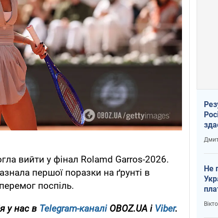
Рез
Рос
зда
Дмит
гла вийти у фінал Rolamd Garros-2026.
Не 
зазнала першої поразки на ґрунті в
Укр
 перемог поспіль.
пла
Вікт
я у нас в
Telegram-каналі
OBOZ.UA і
Viber
.