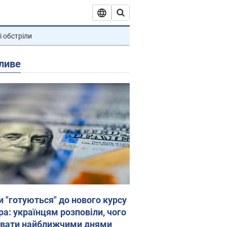
і обстріли
ливе
и "готуються" до нового курсу
ра: українцям розповіли, чого
увати найближчими днями