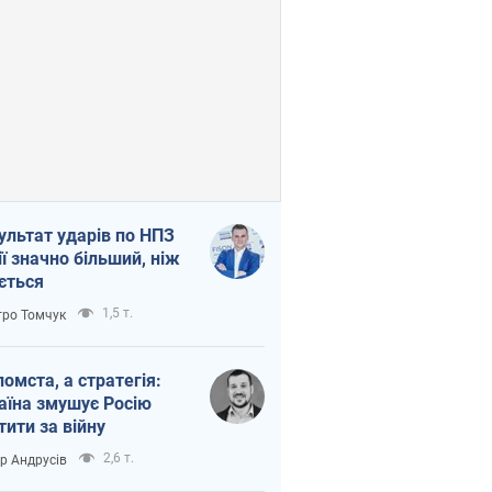
ультат ударів по НПЗ
ії значно більший, ніж
ється
1,5 т.
ро Томчук
помста, а стратегія:
аїна змушує Росію
тити за війну
2,6 т.
ор Андрусів