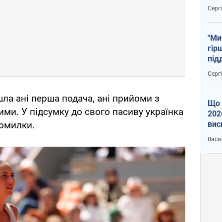
тем
Серг
"Ми
гір
під
рак
Серг
шла ані перша подача, ані прийоми з
Що 
ими. У підсумку до свого пасиву українка
202
вис
омилки.
про
Васи