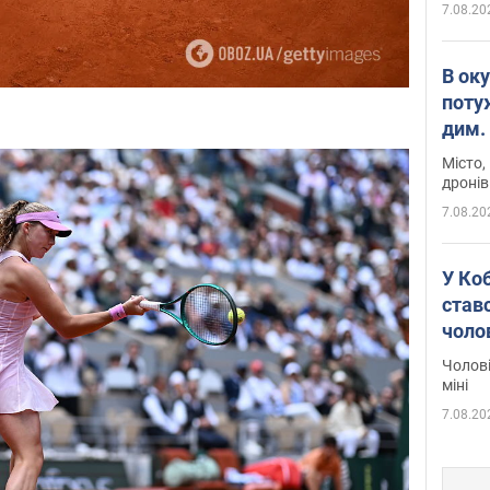
7.08.20
В ок
поту
дим. 
Місто,
дронів
7.08.20
У Ко
ставс
чоло
Чолові
міні
7.08.20