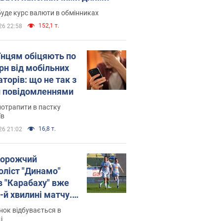
уде курс валюти в обмінниках
152,1 т.
26 22:58
їнцям обіцяють по
рн від мобільних
торів: що не так з
 повідомленнями
потрапити в пастку
їв
16,8 т.
26 21:02
орожчий
оліст "Динамо"
в "Карабаху" вже
-й хвилині матчу.
о
ок відбувається в
і