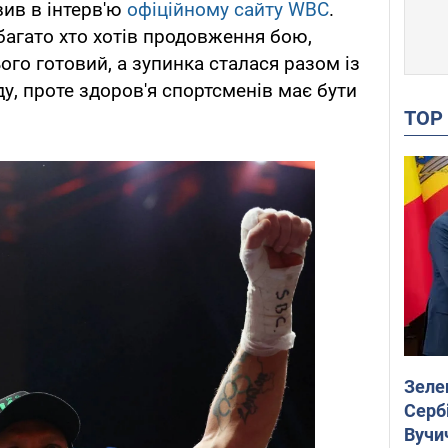
ив в інтерв'ю
офіційному сайту WBC
.
багато хто хотів продовження бою,
ого готовий, а зупинка сталася разом із
у, проте здоров'я спортсменів має бути
TO
Зеле
Сербі
Вучи