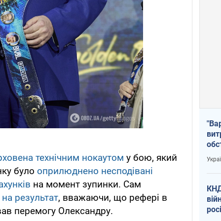
"Ва
вит
обс
вря
рховена технічним нокаутом
у бою, який
Укра
офі
инку було
оприлюднено несподівані
ахунків
на момент зупинки. Сам
КНД
 на результат
, вважаючи, що рефері в
вій
рос
вав перемогу Олександру.
пів