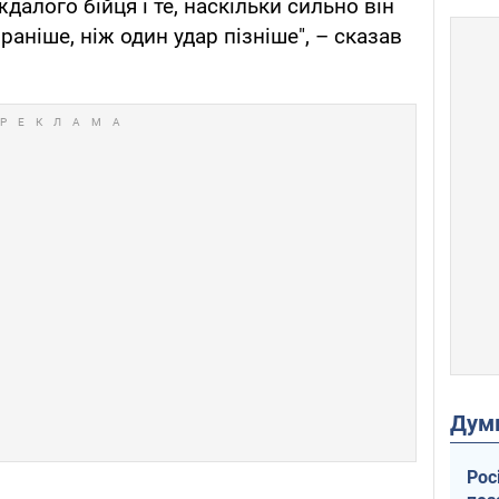
ждалого бійця і те, наскільки сильно він
аніше, ніж один удар пізніше", – сказав
Дум
Рос