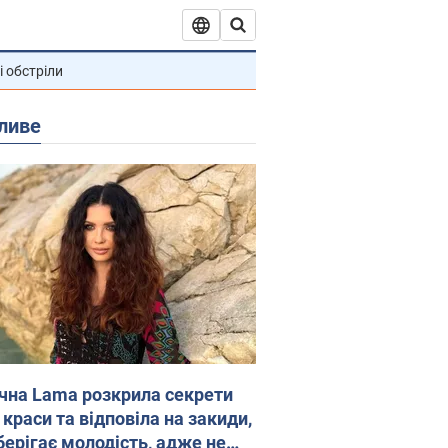
і обстріли
ливе
ічна Lama розкрила секрети
 краси та відповіла на закиди,
берігає молодість, адже не