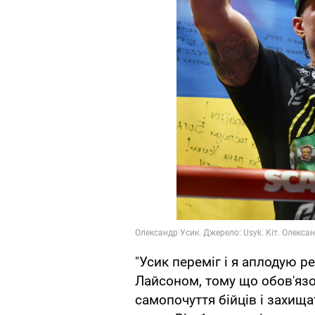
"Усик переміг і я аплодую 
Лайсоном, тому що обов'яз
самопочуття бійців і захища