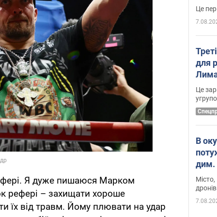
7.08.20
Трет
для 
Лима
диск
Це зар
угруп
Cпецп
В ок
поту
дим. 
рефері. Я дуже пишаюся Марком
Місто,
дронів
ок рефері – захищати хороше
7.08.20
ти їх від травм. Йому плювати на удар