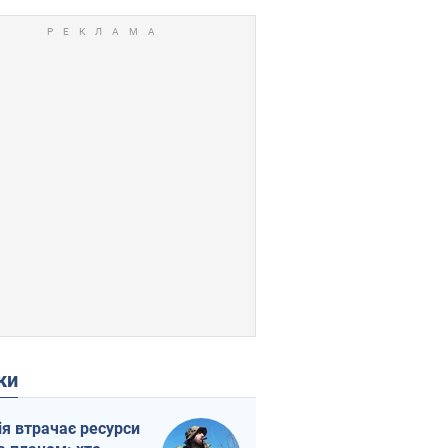
ки
ія втрачає ресурси