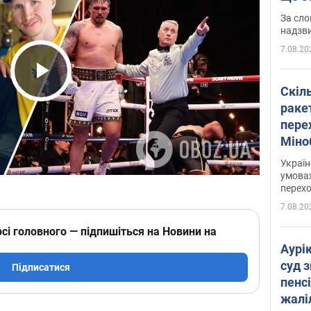
має 
За сло
надзв
7.08.20
Play Video
Скіл
раке
перех
Міно
цифр
Украї
умовах
перех
7.08.20
сі головного — підпишіться на Новини на
Аурі
суд 
Підписатися
пенсі
жалі