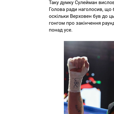
Таку думку Сулейман вислов
Голова ради наголосив, що 
оскільки Верховен був до ць
гонгом про закінчення раунд
понад усе.