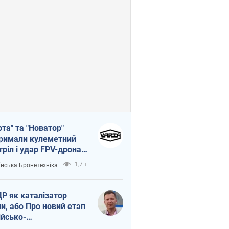
рта" та "Новатор"
римали кулеметний
тріл і удар FPV-дрона,
тувавши життя
1,7 т.
їнська Бронетехніка
церу ЗСУ
Р як каталізатор
ни, або Про новий етап
ійсько-
нічнокорейського