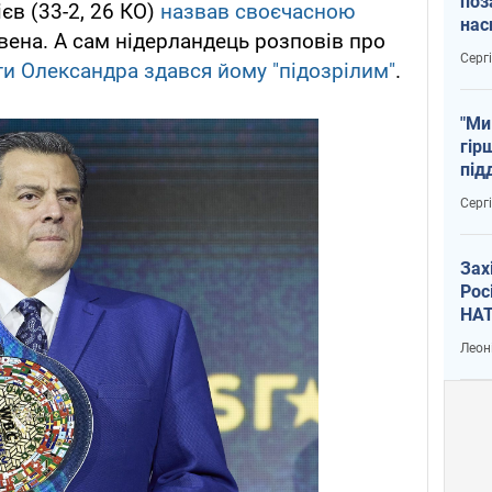
поз
єв (33-2, 26 КО)
назвав своєчасною
нас
вена. А сам нідерландець розповів про
тем
Серг
и Олександра здався йому "підозрілим"
.
"Ми
гір
під
рак
Серг
Зах
Рос
НАТ
Леон