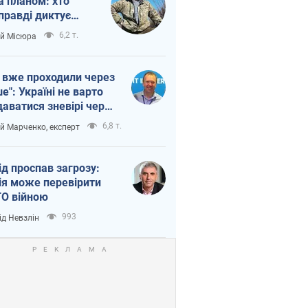
а планом: хто
правді диктує
п війни
6,2 т.
ій Місюра
 вже проходили через
ше": Україні не варто
даватися зневірі через
етний терор
6,8 т.
ій Марченко, експерт
ід проспав загрозу:
ія може перевірити
О війною
993
ід Невзлін