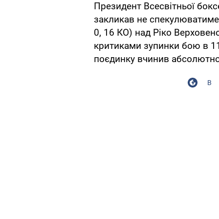
Президент Всесвітньої бокс
закликав не спекулюватиме 
0, 16 КО) над Ріко Верховен
критиками зупинки бою в 11
поєдинку вчинив абсолютно
В