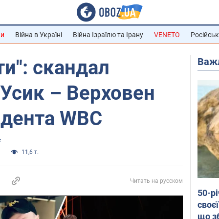
ни
Війна в Україні
Війна Ізраїлю та Ірану
VENETO
Російськ
Важ
и": скандал
Усик – Верховен
идента WBC
z
и
11,6 т.
Читать на русском
50-р
своєї
що з