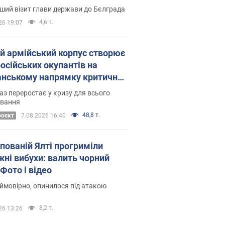
Це перший візит глави держави до Бєлграда
4,6 т.
26 19:07
ій армійський корпус створює
російських окупантів на
нському напрямку критичний
омфорт: як це вдалося
аз переростає у кризу для всього
овання
48,8 т.
роєкт
7.08.2026 16:40
упованій Ялті прогриміли
жні вибухи: валить чорний
Фото і відео
 ймовірно, опинилося під атакою
8,2 т.
26 13:26