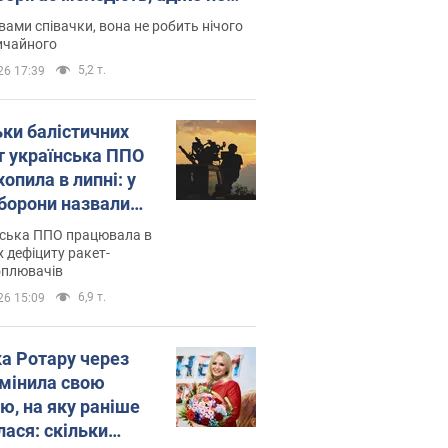
дітей
вами співачки, вона не робить нічого
ичайного
5,2 т.
26 17:39
ьки балістичних
т українська ППО
опила в липні: у
борони назвали
у
нська ППО працювала в
 дефіциту ракет-
оплювачів
6,9 т.
26 15:09
ка Ротару через
змінила свою
ю, на яку раніше
лася: скільки