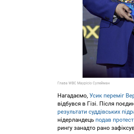
Нагадаємо,
Усик переміг Ве
відбувся в Гізі. Після поєд
результати суддівських підр
нідерландець
подав протест
рингу занадто рано зафіксу