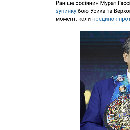
Раніше росіянин Мурат Гассі
зупинку
бою Усика та Верхо
момент, коли
поєдинок прот