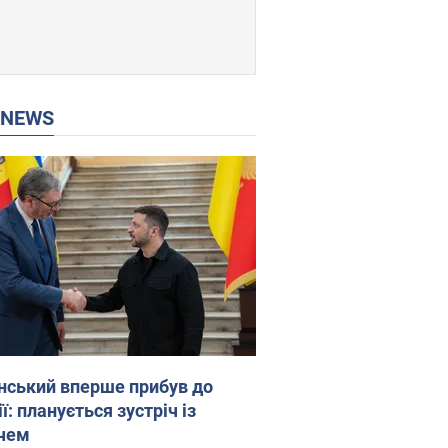
P NEWS
нський вперше прибув до
ї: планується зустріч із
чем