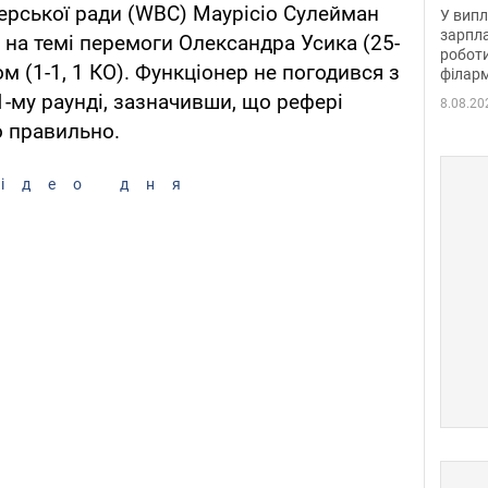
отри
ерської ради (WBC) Маурісіо Сулейман
У випл
зарпла
на темі перемоги Олександра Усика (25-
роботи
ом (1-1, 1 КО). Функціонер не погодився з
філарм
-му раунді, зазначивши, що рефері
8.08.20
 правильно.
ідео дня