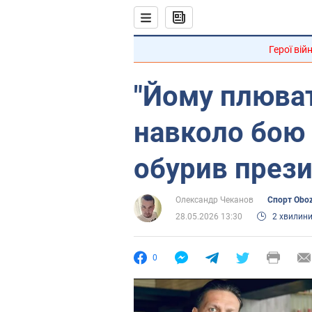
Герої вій
"Йому плюват
навколо бою 
обурив през
Олександр Чеканов
Спорт Obo
28.05.2026 13:30
2 хвилин
0