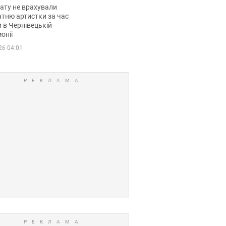
мувала співачка
ату не врахували
тню артистки за час
 в Чернівецькій
онії
26 04:01