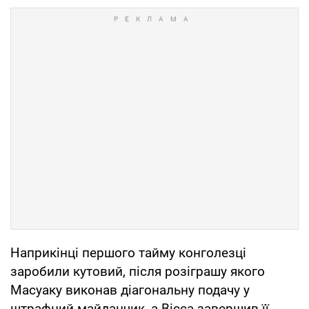
Наприкінці першого тайму конголезці
заробили кутовий, після розіграшу якого
Масуаку виконав діагональну подачу у
штрафний майданчик, а Вісса завершив її