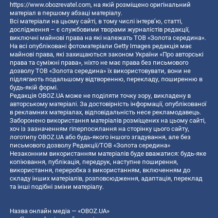
https://www.obozrevatel.com
, на якій розміщено оригінальний
матеріал в першому абзаці матеріалу.
Всі матеріали на цьому сайті, в тому числі інтерв’ю, статті,
дослідження – є службовими творами журналістів редакції,
виключні майнові права на які належать ТОВ «Золота середина».
На всі опубліковані фотоматеріали Getty Images редакція має
майнові права, які захищаються законом України «Про авторські
права та суміжні права», ніхто не має права без письмового
дозволу ТОВ «Золота середина» їх використовувати, вони не
підлягають подальшому відтворенню, перекладу, поширенню в
будь-якій формі.
Редакція OBOZ.UA може не поділяти точку зору, викладену в
авторському матеріалі. За достовірність інформації, опублікованої
в рекламних матеріалах, відповідальність несе рекламодавець.
Заборонено використання матеріалів розміщених на цьому сайті,
хоч із зазначенням гіперпосилання на сторінку цього сайту,
логотипу OBOZ.UA або будь-якого іншого згадування, але без
письмового дозволу Редакції/ТОВ «Золота середина»
Незаконним використанням матеріалів буде вважатися: будь-яке
копiювання, публiкацiя, передрук, наступне поширення,
використання, переробка з використанням, включенням до
складу інших матеріалів, розповсюдження, адаптація, переклад
та інші подібні зміни матеріалу.
Назва онлайн медіа — «OBOZ.UA»