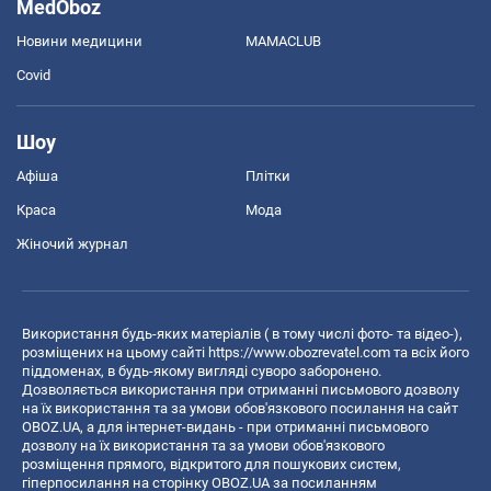
MedOboz
Новини медицини
MAMACLUB
Covid
Шоу
Афіша
Плітки
Краса
Мода
Жіночий журнал
Використання будь-яких матеріалів ( в тому числі фото- та відео-),
розміщених на цьому сайті
https://www.obozrevatel.com
та всіх його
піддоменах, в будь-якому вигляді суворо заборонено.
Дозволяється використання при отриманні письмового дозволу
на їх використання та за умови обов'язкового посилання на сайт
OBOZ.UA, а для інтернет-видань - при отриманні письмового
дозволу на їх використання та за умови обов'язкового
розміщення прямого, відкритого для пошукових систем,
гіперпосилання на сторінку OBOZ.UA за посиланням