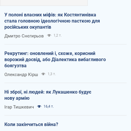
У полоні власних міфів: як Костянтинівка
стала головною ідеологічною пасткою для
російських окупантів
Дмитро Снєгирьов
1,2 т.
Рекрутинг: оновлений і, схоже, корисний
ворожий досвід, або Діалектика вибагливого
боягузтва
Олександр Кірш
1,3 т.
Ні зброї, ні людей: як Лукашенко будує
нову армію
Ігар Тишкевич
16,4 т.
Коли закінчиться війна?