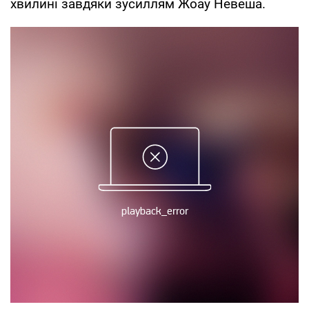
хвилині завдяки зусиллям Жоау Невеша.