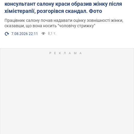
консультант салону краси образив жінку після
хімієтерапії, розгорівся скандал. Фото
Працівник салону почав надавати оцінку зовнішності жінки,
сказавши, що вона носить "чоловічу стрижку"
8,1 т.
7.08.2026 22:11