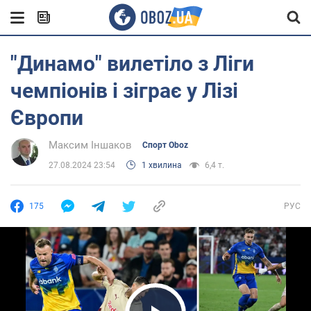
"Динамо" вилетіло з Ліги
чемпіонів і зіграє у Лізі
Європи
Максим Іншаков
Спорт Oboz
27.08.2024 23:54
1 хвилина
6,4 т.
175
РУС