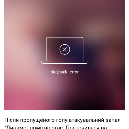
Після пропущеного голу атакувальний запал
"Динамо" помітно згас. Гра точилася на