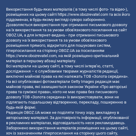
Використання будь-яких матеріалів ( в тому числі фото- та відео-),
розміщених на цьому сайті
https://www.obozrevatel.com
та всіх його
піддоменах, в будь-якому вигляді суворо заборонено.
Дозволяється використання при отриманні письмового дозволу
на їх використання та за умови обов'язкового посилання на сайт
OBOZ.UA, а для інтернет-видань - при отриманні письмового
дозволу на їх використання та за умови обов'язкового
розміщення прямого, відкритого для пошукових систем,
гіперпосилання на сторінку OBOZ.UA за посиланням
https://www.obozrevatel.com
, на якій розміщено оригінальний
матеріал в першому абзаці матеріалу.
Всі матеріали на цьому сайті, в тому числі інтерв’ю, статті,
дослідження – є службовими творами журналістів редакції,
виключні майнові права на які належать ТОВ «Золота середина».
На всі опубліковані фотоматеріали Getty Images редакція має
майнові права, які захищаються законом України «Про авторські
права та суміжні права», ніхто не має права без письмового
дозволу ТОВ «Золота середина» їх використовувати, вони не
підлягають подальшому відтворенню, перекладу, поширенню в
будь-якій формі.
Редакція OBOZ.UA може не поділяти точку зору, викладену в
авторському матеріалі. За достовірність інформації, опублікованої
в рекламних матеріалах, відповідальність несе рекламодавець.
Заборонено використання матеріалів розміщених на цьому сайті,
хоч із зазначенням гіперпосилання на сторінку цього сайту,