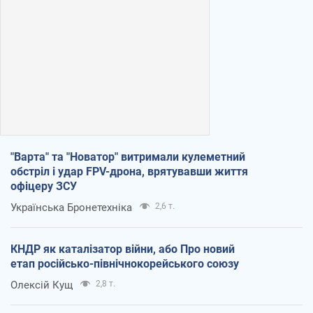
"Варта" та "Новатор" витримали кулеметний
обстріл і удар FPV-дрона, врятувавши життя
офіцеру ЗСУ
Українська Бронетехніка
2,6 т.
КНДР як каталізатор війни, або Про новий
етап російсько-північнокорейського союзу
Олексій Кущ
2,8 т.