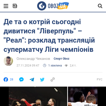
Де та о котрій сьогодні
дивитися "Ліверпуль" –
"Реал": розклад трансляцій
суперматчу Ліги чемпіонів
Олександр Чеканов
Спорт Oboz
27.11.2024 09:47
1 хвилина
2,4 т.
28
РУС