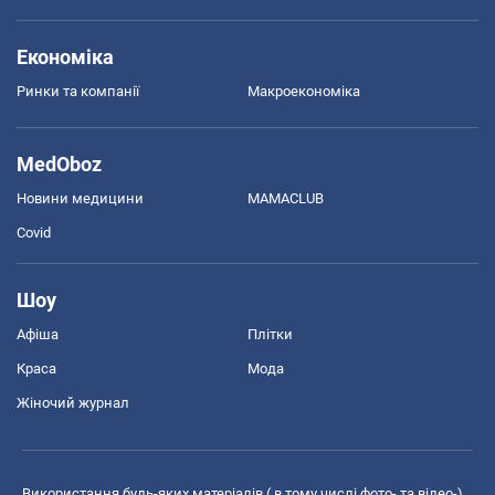
Економіка
Ринки та компанії
Макроекономіка
MedOboz
Новини медицини
MAMACLUB
Covid
Шоу
Афіша
Плітки
Краса
Мода
Жіночий журнал
Використання будь-яких матеріалів ( в тому числі фото- та відео-),