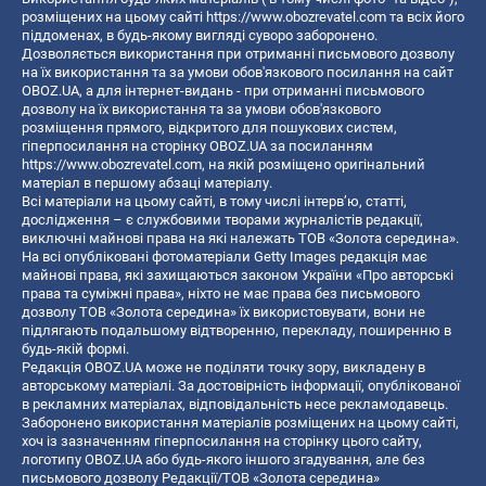
розміщених на цьому сайті
https://www.obozrevatel.com
та всіх його
піддоменах, в будь-якому вигляді суворо заборонено.
Дозволяється використання при отриманні письмового дозволу
на їх використання та за умови обов'язкового посилання на сайт
OBOZ.UA, а для інтернет-видань - при отриманні письмового
дозволу на їх використання та за умови обов'язкового
розміщення прямого, відкритого для пошукових систем,
гіперпосилання на сторінку OBOZ.UA за посиланням
https://www.obozrevatel.com
, на якій розміщено оригінальний
матеріал в першому абзаці матеріалу.
Всі матеріали на цьому сайті, в тому числі інтерв’ю, статті,
дослідження – є службовими творами журналістів редакції,
виключні майнові права на які належать ТОВ «Золота середина».
На всі опубліковані фотоматеріали Getty Images редакція має
майнові права, які захищаються законом України «Про авторські
права та суміжні права», ніхто не має права без письмового
дозволу ТОВ «Золота середина» їх використовувати, вони не
підлягають подальшому відтворенню, перекладу, поширенню в
будь-якій формі.
Редакція OBOZ.UA може не поділяти точку зору, викладену в
авторському матеріалі. За достовірність інформації, опублікованої
в рекламних матеріалах, відповідальність несе рекламодавець.
Заборонено використання матеріалів розміщених на цьому сайті,
хоч із зазначенням гіперпосилання на сторінку цього сайту,
логотипу OBOZ.UA або будь-якого іншого згадування, але без
письмового дозволу Редакції/ТОВ «Золота середина»