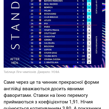
Саме через це та чинник прекрасної форми
англійці вважаються досить явними
фаворитами. Ставки на їхню перемогу
приймаються з коефіцієнтом 1,91. Нічия
оцінюється котируванням 3,80. А показники