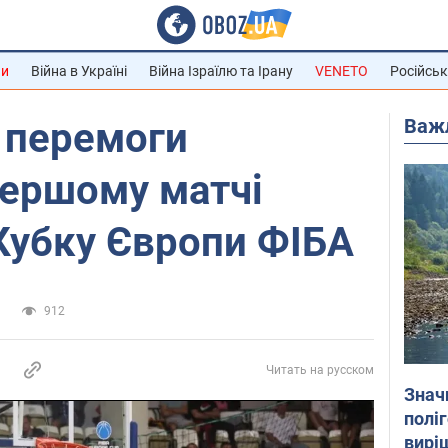
ни
Війна в Україні
Війна Ізраїлю та Ірану
VENETO
Російськ
Важ
з перемоги
першому матчі
 Кубку Європи ФІБА
а
912
Читать на русском
Знач
полі
вирі