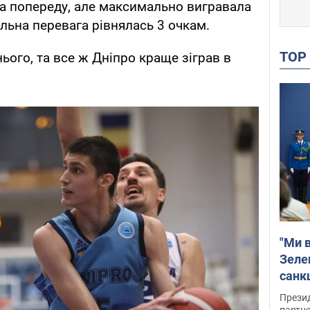
ла попереду, але максимально вигравала
альна перевага рівнялась 3 очкам.
TO
ього, та все ж Дніпро краще зіграв в
"Ми в
Зеле
санкц
Прези
партне