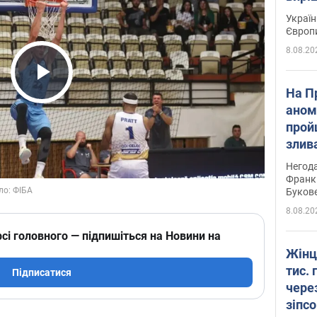
Україн
Європ
8.08.20
Play Video
На П
аном
прой
злив
пере
Негода
річки
Франк
Буков
8.08.20
сі головного — підпишіться на Новини на
Жінц
тис. 
Підписатися
чере
зіпс