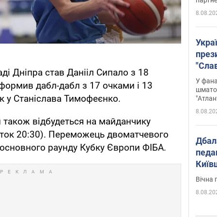
8.08.20
Укра
през
"Слав
ді Дніпра став Данііл Сипало з 18
Подко
У фана
ормив дабл-дабл з 17 очками і 13
вигр
шмато
к у Станіслава Тимофеєнко.
"Атлан
8.08.20
 також відбудеться на майданчику
аток 20:30). Переможець двоматчевого
Дбал
основного раунду Кубку Європи ФІБА.
педа
Київ
київс
Вічна 
8.08.20