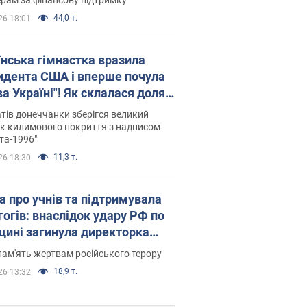
44,0 т.
26 18:01
їнська гімнастка вразила
идента США і вперше почула
а Україні"! Як склалася доля
паєвої, яка 30 років тому
тів донеччанки зберігся великий
ала "золото" Олімпіади
к килимового покриття з надписом
та-1996"
11,3 т.
26 18:30
а про учнів та підтримувала
гогів: внаслідок удару РФ по
щині загинула директорка
ького ліцею, її чоловік та онук
пам'ять жертвам російського терору
18,9 т.
26 13:32