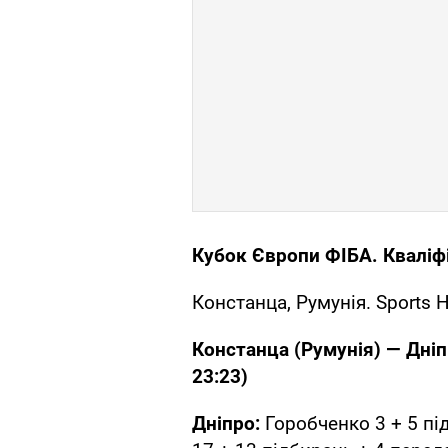
Кубок Європи ФІБА.
Кваліф
Констанца, Румунія. Sports H
Констанца (Румунія)
—
Дніп
23:23)
Дніпро:
Горобченко 3 + 5 пі