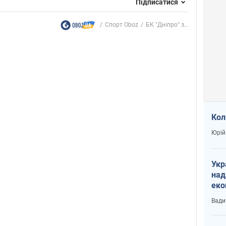
Підписатися
Спорт Oboz
БК "Дніпро" з...
Кол
Юрій
Укр
над
еко
сві
Вади