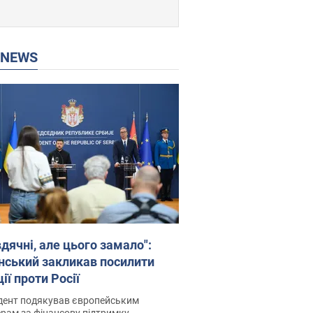
P NEWS
дячні, але цього замало":
нський закликав посилити
ії проти Росії
дент подякував європейським
рам за фінансову підтримку