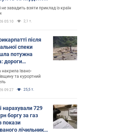
і не завадить взяти приклад із країн
и
2,1 т.
26 05:10
рикарпатті після
альної спеки
шла потужна
а: дороги
творились на
 накрила Івано-
. Відео
івщину та курортний
ель
25,5 т.
26 09:27
і нарахували 729
грн боргу за газ
з покази
ованого лічильника: