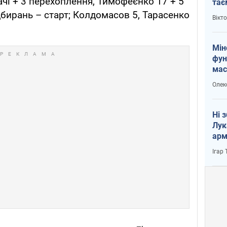
ачі + 3 перехоплення, Тимофеєнко 17 + 5
тає
і Пу
дбирань – старт; Колдомасов 5, Тарасенко
Вікт
Мін
фун
мас
Олек
Ні 
Лук
арм
Ігар