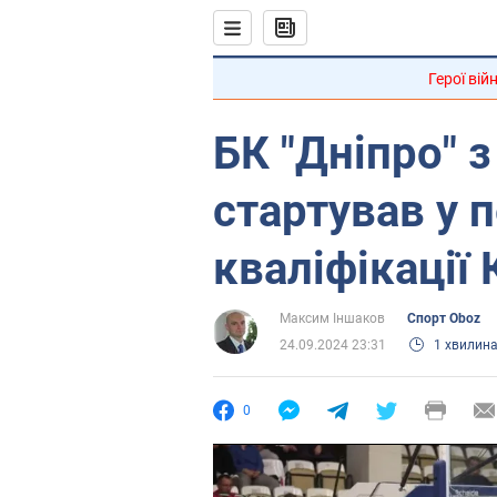
Герої вій
БК "Дніпро" 
стартував у 
кваліфікації
Максим Іншаков
Спорт Oboz
24.09.2024 23:31
1 хвилин
0