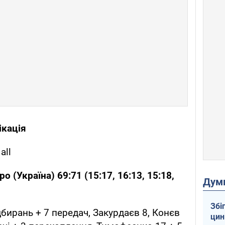
ікація
all
ро (Україна) 69:71 (15:17, 16:13, 15:18,
Дум
Збі
дбирань + 7 передач, Закурдаєв 8, Конєв
цин