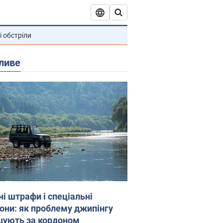
і обстріли
ливе
ні штрафи і спеціальні
гони: як проблему джипінгу
шують за кордоном