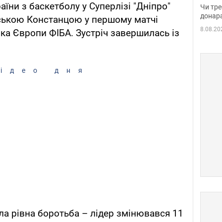
судд
їни з баскетболу у Суперлізі "Дніпро"
Чи тре
неоч
донар
ською Констанцою у першому матчі
8.08.20
бка Європи ФІБА. Зустріч завершилась із
ідео дня
ла рівна боротьба – лідер змінювався 11