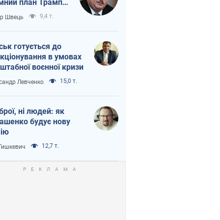
мний план Трампа
тіна?
9,4 т.
ор Швець
ськ готується до
кціонування в умовах
штабної воєнної кризи
15,0 т.
сандр Левченко
зброї, ні людей: як
ашенко будує нову
ію
12,7 т.
 Тишкевич