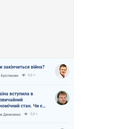
и закінчиться війна?
6,9 т.
 Хрістензен
аїна вступила в
звичайний
номічний стан. Чи є
тло вкінці тунелю?
5,9 т.
м Денисенко