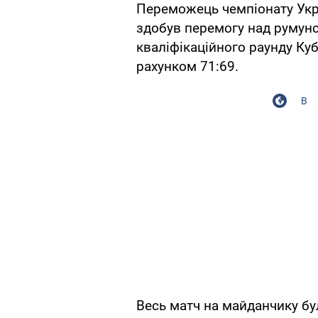
Переможець чемпіонату Укра
здобув перемогу над румун
кваліфікаційного раунду Ку
рахунком 71:69.
В
Весь матч на майданчику бу