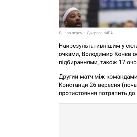
Найрезультативнішим у скла
очками, Володимир Конєв оф
підбираннями, також 17 очо
Другий матч між командами
Констанци 26 вересня (поч
протистояння потрапить до 