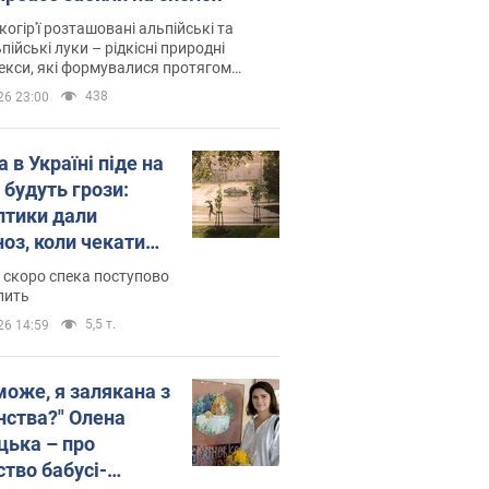
когір'ї розташовані альпійські та
пійські луки – рідкісні природні
си, які формувалися протягом
 років
438
26 23:00
 в Україні піде на
 будуть грози:
птики дали
ноз, коли чекати
и погоди
 скоро спека поступово
пить
5,5 т.
26 14:59
може, я залякана з
нства?" Олена
цька – про
ство бабусі-