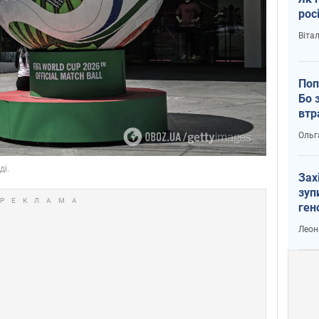
рос
Віта
Поп
Бо 
втр
Ольг
Зах
зуп
ген
Леон