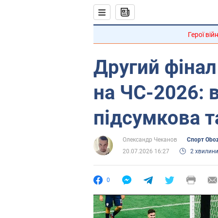
Герої вій
Другий фінал
на ЧС-2026: в
підсумкова 
Олександр Чеканов
Спорт Obo
20.07.2026 16:27
2 хвилин
0