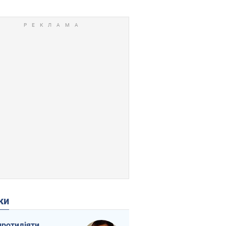
ки
протидіяти