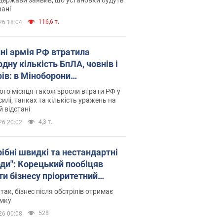
ані
116,6 т.
26 18:04
пні армія РФ втратила
дну кількість БпЛА, човнів і
рів: в Міноборони
люднили статистику
го місяця також зросли втрати РФ у
силі, танках та кількість уражень на
й відстані
4,3 т.
26 20:02
рібні швидкі та нестандартні
оди": Корецький пообіцяв
ти бізнесу пріоритетний
уп до наявних складських
 так, бізнес після обстрілів отримає
іщень
имку
528
26 00:08