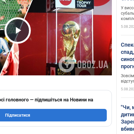
У висо
субаль
комплек
сотень
5.08.20
Play Video
Спека
спад,
сино
прог
змін
Зовсім
відсту
5.08.20
сі головного — підпишіться на Новини на
"Чи, 
дити
Підписатися
Заре
вбив