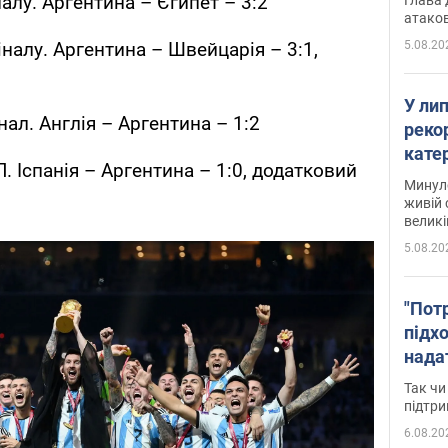
налу. Аргентина – Єгипет – 3:2
атаков
5.08.20
іналу. Аргентина – Швейцарія – 3:1,
У ли
нал. Англія – Аргентина – 1:2
рекор
кате
Л. Іспанія – Аргентина – 1:0, додатковий
опри
Минуло
живій 
великі
5.08.20
"Пот
підх
нада
дост
Так чи
прим
підтр
6.08.20