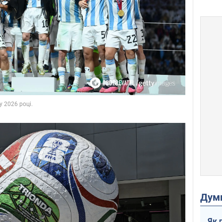
Дум
Як 