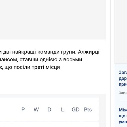
 дві найкращі команди групи. Алжирці
шансом, ставши однією з восьми
, що посіли треті місця
Заг
дар
при
доп
Олек
Між
ще 
умо