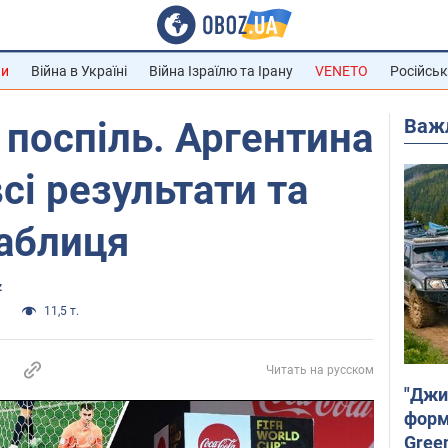
ни
Війна в Україні
Війна Ізраїлю та Ірану
VENETO
Російськ
Важ
 поспіль. Аргентина
сі результати та
таблиця
z
и
11,5 т.
Читать на русском
"Джи
форму
Gree