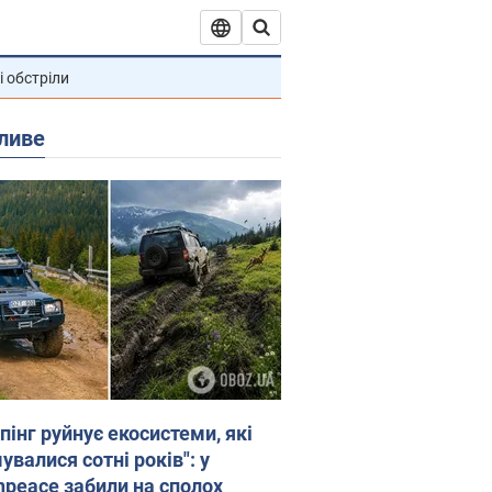
і обстріли
ливе
пінг руйнує екосистеми, які
валися сотні років": у
npeace забили на сполох