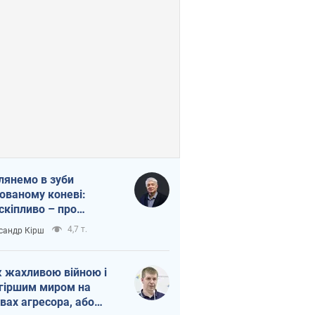
лянемо в зуби
ованому коневі:
скіпливо – про
омогу Україні
4,7 т.
сандр Кірш
 жахливою війною і
гіршим миром на
вах агресора, або