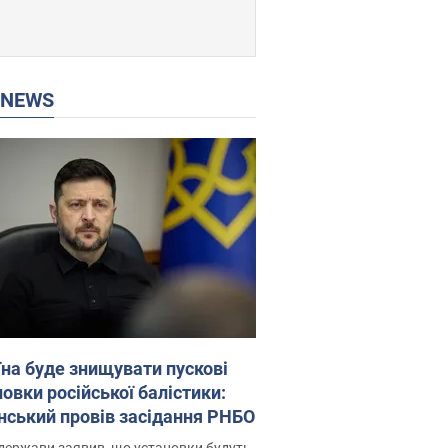
P NEWS
їна буде знищувати пускові
овки російської балістики:
нський провів засідання РНБО
держави заявив, що установки будуть