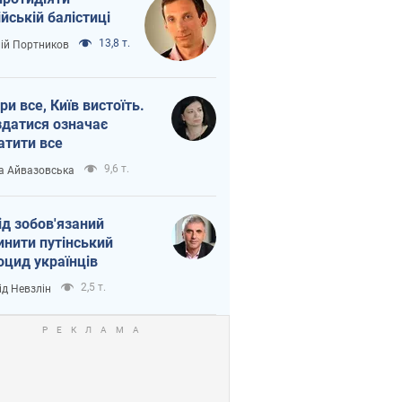
ійській балістиці
13,8 т.
лій Портников
ри все, Київ вистоїть.
здатися означає
атити все
9,6 т.
а Айвазовська
ід зобов'язаний
инити путінський
оцид українців
2,5 т.
ід Невзлін