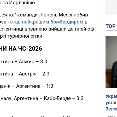
ю та Йорданією.
десятка" команди Ліонель Мессі побив
зе і
став найкращим бомбардиром
в
TO
 Аргентинці впевнено вийшли до плей-оф і
ті турнірної сітки.
И НА ЧС-2026
ентина – Алжир – 3:0
нтина – Австрія – 2:0
данія – Аргентина – 1:3
Укра
іналу. Аргентина – Кабо-Верде – 3:2,
устан
Зеле
Глава 