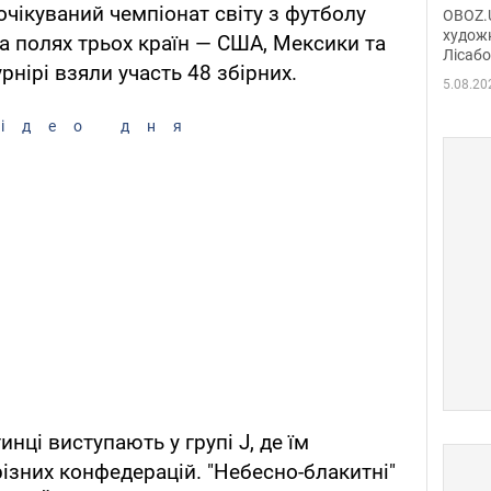
диси
чікуваний чемпіонат світу з футболу
OBOZ.U
Горсь
художн
на полях трьох країн — США, Мексики та
Лісабо
Дмит
урнірі взяли участь 48 збірних.
в По
5.08.20
ідео дня
нці виступають у групі J, де їм
ізних конфедерацій. "Небесно-блакитні"