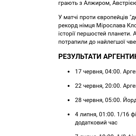
грають з Алжиром, Австріє
У матчі проти європейців "
рекорд німця Мірослава Кло
історії першостей планети.
потрапили до найлегшої чвер
РЕЗУЛЬТАТИ АРГЕНТИН
17 червня, 04:00. Арг
22 червня, 20:00. Арге
28 червня, 05:00. Йор
4 липня, 01:00. 1/16 ф
додатковий час