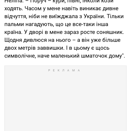
Неліпа. – Поруч – кури, півні, інколи кози
ходять. Часом у мене навіть виникає дивне
відчуття, ніби не виїжджала з України. Тільки
пальми нагадують, що це все-таки інша
країна. У дворі в мене зараз росте соняшник.
Щодня дивлюся на нього – а він уже більше
двох метрів заввишки. І в цьому є щось
символічне, наче маленький шматочок дому".