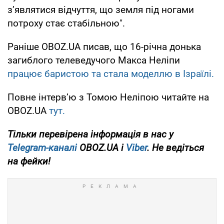
з’являтися відчуття, що земля під ногами
потроху стає стабільною".
Раніше OBOZ.UA писав, що 16-річна донька
загиблого телеведучого Макса Неліпи
працює баристою та стала моделлю в Ізраїлі.
Повне інтерв’ю з Томою Неліпою читайте на
OBOZ.UA
тут.
Тільки
перевірена інформація в нас у
Telegram-каналі
OBOZ.UA і
Viber
. Не ведіться
на фейки!