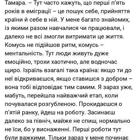
Тамара. – Тут часто кажуть, що перші п’ять
років в еміграції – це пошук себе, прийняття
країни й себе в ній. У мене багато знайомих,
із якими разом навчалися чи працювали, і
далеко не всі змогли витримати це життя.
Комусь не підійшов ритм, комусь –
ментальність. Тут люди живуть дуже
емоційно, трохи хаотично, але водночас
щиро. Ізраїль взагалі така країна: якщо ти до
неї відкриваєшся, якщо ставишся з добром –
вона тобі відповідає тим самим. Я зараз уже,
мабуть, перейшла найважчий етап, коли
почувалася розгубленою. Прокидаєшся о
п’ятій ранку, йдеш на роботу. Засинаєш
далеко за північ, майже не спиш, нормально
не їси, бо у виснаженні. Перші роботи тут
були важкими. Тільки зараз у мене починає