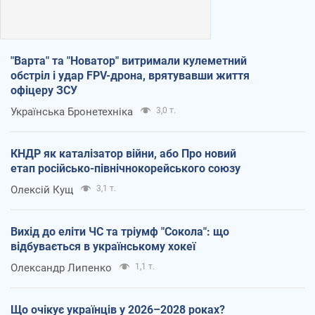
"Варта" та "Новатор" витримали кулеметний
обстріл і удар FPV-дрона, врятувавши життя
офіцеру ЗСУ
Українська Бронетехніка
3,0 т.
КНДР як каталізатор війни, або Про новий
етап російсько-північнокорейського союзу
Олексій Кущ
3,1 т.
Вихід до еліти ЧС та тріумф "Сокола": що
відбувається в українському хокеї
Олександр Липенко
1,1 т.
Що очікує українців у 2026–2028 роках?