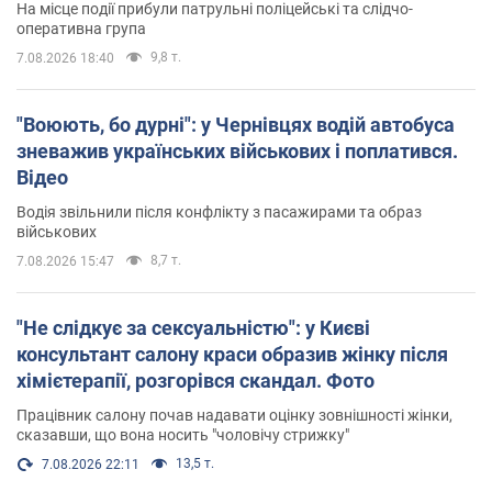
На місце події прибули патрульні поліцейські та слідчо-
оперативна група
9,8 т.
7.08.2026 18:40
"Воюють, бо дурні": у Чернівцях водій автобуса
зневажив українських військових і поплатився.
Відео
Водія звільнили після конфлікту з пасажирами та образ
військових
8,7 т.
7.08.2026 15:47
"Не слідкує за сексуальністю": у Києві
консультант салону краси образив жінку після
хімієтерапії, розгорівся скандал. Фото
Працівник салону почав надавати оцінку зовнішності жінки,
сказавши, що вона носить "чоловічу стрижку"
13,5 т.
7.08.2026 22:11