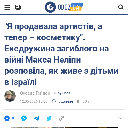
"Я продавала артистів, а
тепер – косметику".
Ексдружина загиблого на
війні Макса Неліпи
розповіла, як живе з дітьми
в Ізраїлі
Оксана Гейдор
Шоу Oboz
12.05.2026 15:00
5 хвилин
5,0 т.
0
РУС