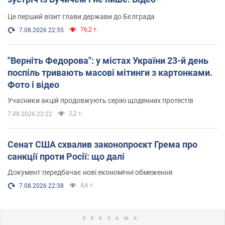
Це перший візит глави держави до Бєлграда
76,2 т.
7.08.2026 22:55
"Верніть Федорова": у містах України 23-й день
поспіль тривають масові мітинги з картонками.
Фото і відео
Учасники акцій продовжують серію щоденних протестів
2,2 т.
7.08.2026 22:22
Сенат США схвалив законопроєкт Грема про
санкції проти Росії: що далі
Документ передбачає нові економічні обмеження
4,6 т.
7.08.2026 22:38