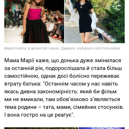
Мама Марії каже, що донька дуже змінилася
за останній рік, подорослішала й стала більш
самостійною, однак досі болісно переживає
втрату батька: "Останнім часом у нас навіть
якась дивна закономірність: який би фільм
ми не вмикали, там обов’язково з’являється
тема родини – тата, мами, сімейних стосунків.
І вона гостро на це реагує".