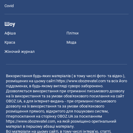
Covid
Шоу
Афіша
Плітки
Краса
Мода
Жіночий журнал
Використання будь-яких матеріалів ( в тому числі фото- та відео-),
розміщених на цьому сайті
https://www.obozrevatel.com
та всіх його
піддоменах, в будь-якому вигляді суворо заборонено.
Дозволяється використання при отриманні письмового дозволу
на їх використання та за умови обов'язкового посилання на сайт
OBOZ.UA, а для інтернет-видань - при отриманні письмового
дозволу на їх використання та за умови обов'язкового
розміщення прямого, відкритого для пошукових систем,
гіперпосилання на сторінку OBOZ.UA за посиланням
https://www.obozrevatel.com
, на якій розміщено оригінальний
матеріал в першому абзаці матеріалу.
Всі матеріали на цьому сайті, в тому числі інтерв’ю, статті,