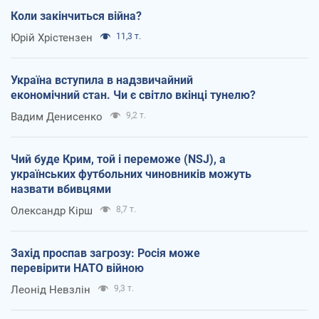
Коли закінчиться війна?
Юрій Хрістензен
11,3 т.
Україна вступила в надзвичайний
економічний стан. Чи є світло вкінці тунелю?
Вадим Денисенко
9,2 т.
Чий буде Крим, той і переможе (NSJ), а
українських футбольних чиновників можуть
назвати вбивцями
Олександр Кірш
8,7 т.
Захід проспав загрозу: Росія може
перевірити НАТО війною
Леонід Невзлін
9,3 т.