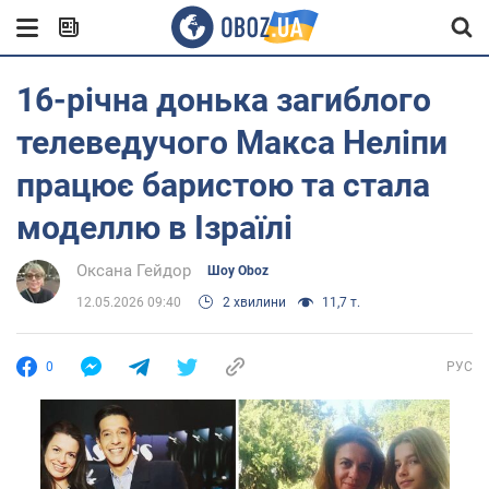
16-річна донька загиблого
телеведучого Макса Неліпи
працює баристою та стала
моделлю в Ізраїлі
Оксана Гейдор
Шоу Oboz
12.05.2026 09:40
2 хвилини
11,7 т.
0
РУС