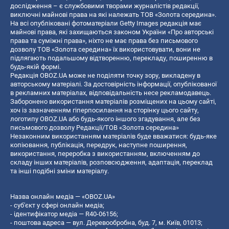
дослідження – є службовими творами журналістів редакції,
виключні майнові права на які належать ТОВ «Золота середина».
На всі опубліковані фотоматеріали Getty Images редакція має
майнові права, які захищаються законом України «Про авторські
права та суміжні права», ніхто не має права без письмового
дозволу ТОВ «Золота середина» їх використовувати, вони не
підлягають подальшому відтворенню, перекладу, поширенню в
будь-якій формі.
Редакція OBOZ.UA може не поділяти точку зору, викладену в
авторському матеріалі. За достовірність інформації, опублікованої
в рекламних матеріалах, відповідальність несе рекламодавець.
Заборонено використання матеріалів розміщених на цьому сайті,
хоч із зазначенням гіперпосилання на сторінку цього сайту,
логотипу OBOZ.UA або будь-якого іншого згадування, але без
письмового дозволу Редакції/ТОВ «Золота середина»
Незаконним використанням матеріалів буде вважатися: будь-яке
копiювання, публiкацiя, передрук, наступне поширення,
використання, переробка з використанням, включенням до
складу інших матеріалів, розповсюдження, адаптація, переклад
та інші подібні зміни матеріалу.
Назва онлайн медіа — «OBOZ.UA»
- суб'єкт у сфері онлайн медіа;
- ідентифікатор медіа — R40-06156;
- поштова адреса — вул. Деревообробна, буд. 7, м. Київ, 01013;