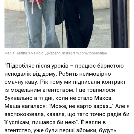
"Підробляє після уроків – працює баристою
неподалік від дому. Робить неймовірно
смачну каву. Рік тому ми підписали контракт
із модельним агентством. І це трапилося
буквально в ті дні, коли не стало Макса.
Маша вагалася: "Може, не варто зараз…" Але я
заспокоювала, казала, що тато точно радів би
її успіхам, пишався би нею". Її взяли в
агентство, уже були перші зйомки, будуть