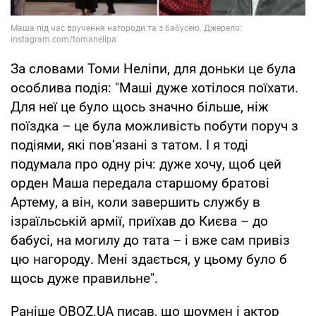
За словами Томи Неліпи, для доньки це була
особлива подія: "Маші дуже хотілося поїхати.
Для неї це було щось значно більше, ніж
поїздка – це була можливість побути поруч з
подіями, які пов’язані з татом. І я тоді
подумала про одну річ: дуже хочу, щоб цей
орден Маша передала старшому братові
Артему, а він, коли завершить службу в
ізраїльській армії, приїхав до Києва – до
бабусі, на могилу до тата – і вже сам привіз
цю нагороду. Мені здається, у цьому було б
щось дуже правильне".
Раніше OBOZ.UA писав, що шоумен і актор