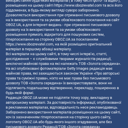
Використання будь-яких матеріалів ( в тому числі фото- та відео-),
розміщених на цьому сайті
https://www.obozrevatel.com
та всіх його
піддоменах, в будь-якому вигляді суворо заборонено.
Дозволяється використання при отриманні письмового дозволу
на їх використання та за умови обов'язкового посилання на сайт
OBOZ.UA, а для інтернет-видань - при отриманні письмового
дозволу на їх використання та за умови обов'язкового
розміщення прямого, відкритого для пошукових систем,
гіперпосилання на сторінку OBOZ.UA за посиланням
https://www.obozrevatel.com
, на якій розміщено оригінальний
матеріал в першому абзаці матеріалу.
Всі матеріали на цьому сайті, в тому числі інтерв’ю, статті,
дослідження – є службовими творами журналістів редакції,
виключні майнові права на які належать ТОВ «Золота середина».
На всі опубліковані фотоматеріали Getty Images редакція має
майнові права, які захищаються законом України «Про авторські
права та суміжні права», ніхто не має права без письмового
дозволу ТОВ «Золота середина» їх використовувати, вони не
підлягають подальшому відтворенню, перекладу, поширенню в
будь-якій формі.
Редакція OBOZ.UA може не поділяти точку зору, викладену в
авторському матеріалі. За достовірність інформації, опублікованої
в рекламних матеріалах, відповідальність несе рекламодавець.
Заборонено використання матеріалів розміщених на цьому сайті,
хоч із зазначенням гіперпосилання на сторінку цього сайту,
логотипу OBOZ.UA або будь-якого іншого згадування, але без
письмового дозволу Редакції/ТОВ «Золота середина»