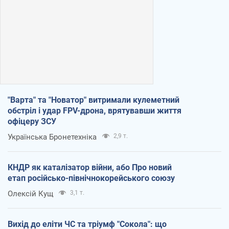
"Варта" та "Новатор" витримали кулеметний
обстріл і удар FPV-дрона, врятувавши життя
офіцеру ЗСУ
Українська Бронетехніка
2,9 т.
КНДР як каталізатор війни, або Про новий
етап російсько-північнокорейського союзу
Олексій Кущ
3,1 т.
Вихід до еліти ЧС та тріумф "Сокола": що