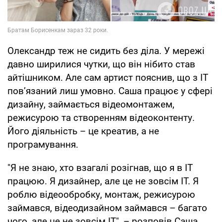
Олександр теж не сидить без діла. У мережі
давно ширилися чутки, що він нібито став
айтішником. Але сам артист пояснив, що з ІТ
пов’язаний лиш умовно. Саша працює у сфері
дизайну, займається відеомонтажем,
режисурою та створенням відеоконтенту.
Його діяльність – це креатив, а не
програмування.
"Я не знаю, хто взагалі розігнав, що я в IT
працюю. Я дизайнер, але це не зовсім IT. Я
роблю відеообробку, монтаж, режисурою
займався, відеодизайном займався – багато
чого, але це не зовсім IT", – розповів Саша