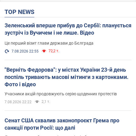
TOP NEWS
Зеленський вперше прибув до Сербії: планується
зустріч із Вучичем і не лише. Відео
Це перший візит глави держави до Бєлграда
72,2 т.
7.08.2026 22:55
"Верніть Федорова": у містах України 23-й день
поспіль тривають масові мітинги з картонками.
Фото і відео
Учасники акцій продовжують серію щоденних протестів
2,1 т.
7.08.2026 22:22
Сенат США схвалив законопроєкт Грема про
санкції проти Росії: що далі