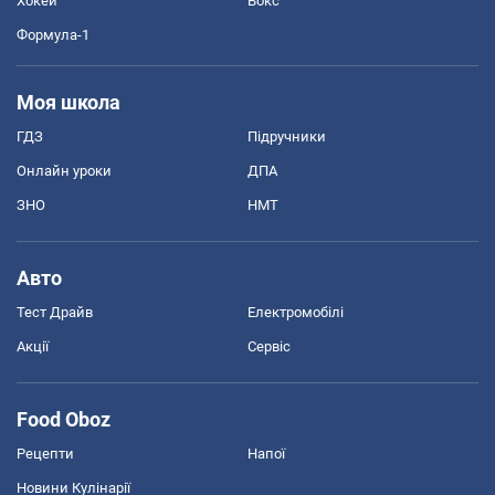
Хокей
Бокс
Формула-1
Моя школа
ГДЗ
Підручники
Онлайн уроки
ДПА
ЗНО
НМТ
Авто
Тест Драйв
Електромобілі
Акції
Сервіс
Food Oboz
Рецепти
Напої
Новини Кулінарії