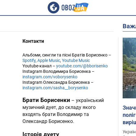
Важ
Контакти
Альбоми, сингли та пісні Братів Борисенко –
Spotify
,
Apple Music
,
Youtube Music
Youtube-канал –
youtube.com/@bborisenko
Instagram Володимира Борисенка –
instagram.com/voborysenko
Instagram Олександра Борисенка –
instagram.com/sasha__borysenko
Брати Борисенки
– український
Знач
музичний дует, до складу якого
входять брати Володимир та
полі
Олександр Борисенко.
вирі
Україн
Історія дуету