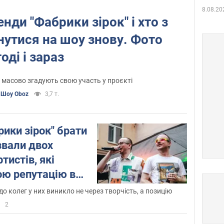
8.08.20
дебютний кліп.
нди "Фабрики зірок" і хто з
Згодом вони також були учасниками
утися на шоу знову. Фото
туру "Фабрика суперфінал".
тоді і зараз
На хвилі популярності брати підписали
контракт із Новим каналом. Тоді було
 масово згадують свою участь у проєкті
знято 4 відеокліпи та випущено 11
Шоу Oboz
3,7 т.
пісень.
Окрім музичної творчості Брати
ики зірок" брати
Борисенки також стали ведучими шоу
звали двох
на Новому каналі: Teen Time та
"Живчик старт".
тистів, які
ою репутацію в
Згодом також дебютували як актори у
суть хрінь
серіалі "Перерва".
о колег у них виникло не через творчість, а позицію
2