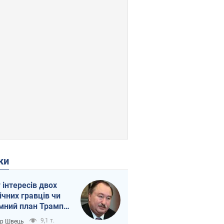
ки
г інтересів двох
ічних гравців чи
мний план Трампа
тіна?
9,1 т.
ор Швець