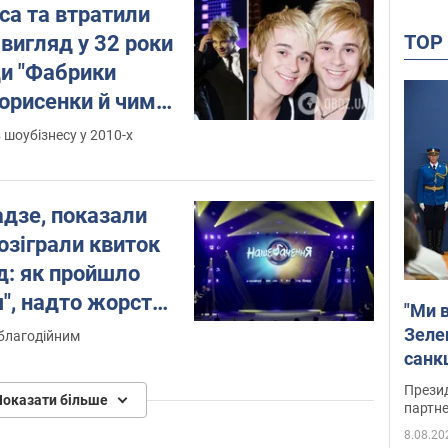
са та втратили
TO
 вигляд у 32 роки
и "Фабрики
Борисенки й чим
ься
 шоубізнесу у 2010-х
дзе, показали
розіграли квиток
д: як пройшло
", надто жорстке
"Ми в
ого ТБ
Зеле
благодійним
санкц
Прези
Показати більше
партне
8.08.20