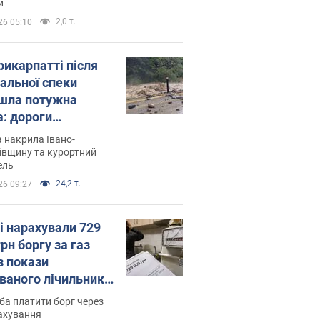
и
2,0 т.
26 05:10
рикарпатті після
альної спеки
шла потужна
а: дороги
творились на
 накрила Івано-
. Відео
івщину та курортний
ель
24,2 т.
26 09:27
і нарахували 729
грн боргу за газ
з покази
ованого лічильника:
я ухвалив
ба платити борг через
ікуване рішення
ахування