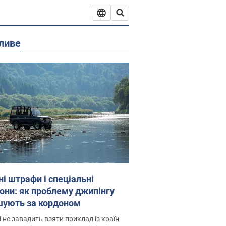
ливе
ні штрафи і спеціальні
гони: як проблему джипінгу
шують за кордоном
і не завадить взяти приклад із країн