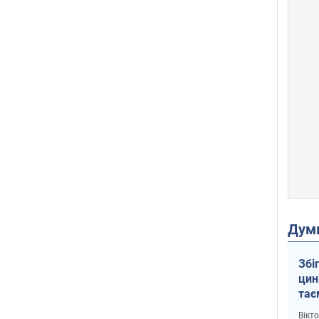
Дум
Збі
цин
тає
і Пу
Вікт