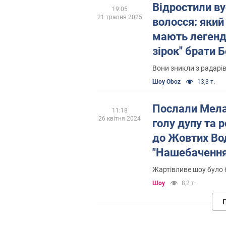
Відростили ву
19:05
21 травня 2025
волосся: який
мають легенд
зірок" брати 
вони займают
Вони зникли з радарів
Шоу Oboz
13,3 т.
Послали Мела
11:18
26 квітня 2024
голу дупу та 
до Жовтих Во
"Нашебачення
для українськ
Жартівливе шоу було 
Шоу
8,2 т.