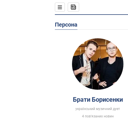
Персона
Брати Борисенки
український музичний дует
4 пов'язаних новин