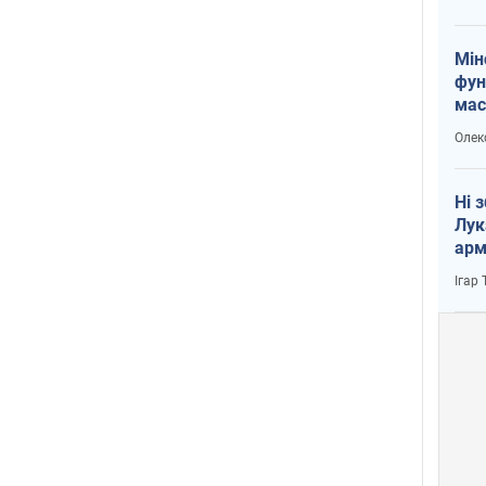
Мін
фун
мас
Олек
Ні 
Лук
арм
Ігар