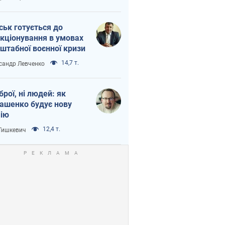
ськ готується до
кціонування в умовах
штабної воєнної кризи
14,7 т.
сандр Левченко
зброї, ні людей: як
ашенко будує нову
ію
12,4 т.
 Тишкевич