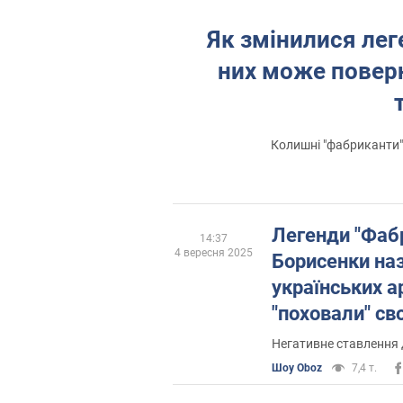
Як змінилися леге
них може поверн
Колишні "фабриканти"
Легенди "Фабр
14:37
4 вересня 2025
Борисенки на
українських ар
"поховали" св
їхніх очах: не
Негативне ставлення д
Шоу Oboz
7,4 т.