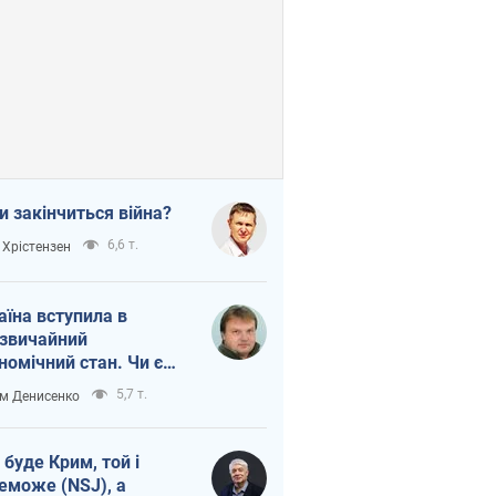
и закінчиться війна?
6,6 т.
 Хрістензен
аїна вступила в
звичайний
номічний стан. Чи є
тло вкінці тунелю?
5,7 т.
м Денисенко
 буде Крим, той і
еможе (NSJ), а