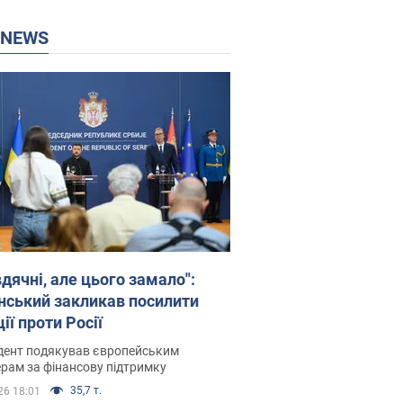
P NEWS
дячні, але цього замало":
нський закликав посилити
ії проти Росії
дент подякував європейським
рам за фінансову підтримку
35,7 т.
26 18:01