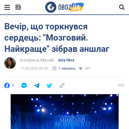
Вечір, що торкнувся
сердець: "Мозговий.
Найкраще" зібрав аншлаг
Катерина Малай
Шоу Oboz
17.04.2026 09:30
1 хвилина
507
0
РУС