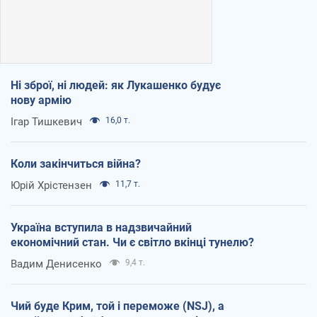
Ні зброї, ні людей: як Лукашенко будує
нову армію
Ігар Тишкевич
16,0 т.
Коли закінчиться війна?
Юрій Хрістензен
11,7 т.
Україна вступила в надзвичайний
економічний стан. Чи є світло вкінці тунелю?
Вадим Денисенко
9,4 т.
Чий буде Крим, той і переможе (NSJ), а