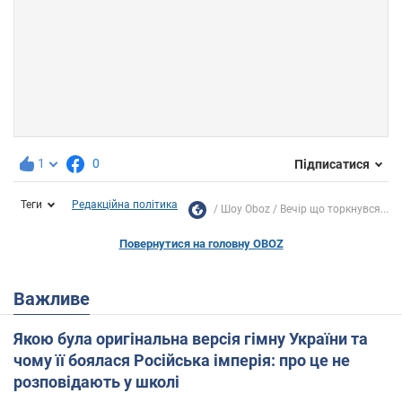
1
0
Підписатися
Теги
Редакційна політика
Шоу Oboz
Вечір що торкнувся...
Повернутися на головну OBOZ
Важливе
Якою була оригінальна версія гімну України та
чому її боялася Російська імперія: про це не
розповідають у школі