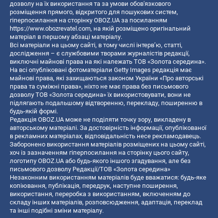
дозволу на їх використання та за умови обов'язкового
розміщення прямого, відкритого для пошукових систем,
гіперпосилання на сторінку OBOZ.UA за посиланням
https://www.obozrevatel.com
, на якій розміщено оригінальний
матеріал в першому абзаці матеріалу.
Всі матеріали на цьому сайті, в тому числі інтерв’ю, статті,
дослідження – є службовими творами журналістів редакції,
виключні майнові права на які належать ТОВ «Золота середина».
На всі опубліковані фотоматеріали Getty Images редакція має
майнові права, які захищаються законом України «Про авторські
права та суміжні права», ніхто не має права без письмового
дозволу ТОВ «Золота середина» їх використовувати, вони не
підлягають подальшому відтворенню, перекладу, поширенню в
будь-якій формі.
Редакція OBOZ.UA може не поділяти точку зору, викладену в
авторському матеріалі. За достовірність інформації, опублікованої
в рекламних матеріалах, відповідальність несе рекламодавець.
Заборонено використання матеріалів розміщених на цьому сайті,
хоч із зазначенням гіперпосилання на сторінку цього сайту,
логотипу OBOZ.UA або будь-якого іншого згадування, але без
письмового дозволу Редакції/ТОВ «Золота середина»
Незаконним використанням матеріалів буде вважатися: будь-яке
копiювання, публiкацiя, передрук, наступне поширення,
використання, переробка з використанням, включенням до
складу інших матеріалів, розповсюдження, адаптація, переклад
та інші подібні зміни матеріалу.