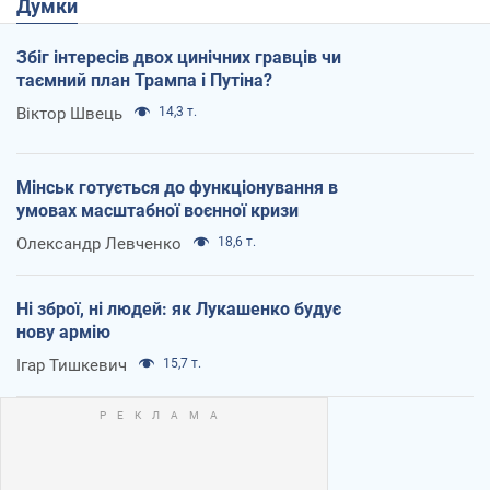
Думки
Збіг інтересів двох цинічних гравців чи
таємний план Трампа і Путіна?
Віктор Швець
14,3 т.
Мінськ готується до функціонування в
умовах масштабної воєнної кризи
Олександр Левченко
18,6 т.
Ні зброї, ні людей: як Лукашенко будує
нову армію
Ігар Тишкевич
15,7 т.