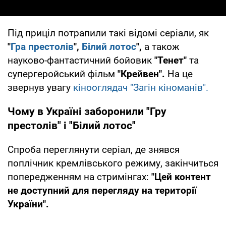
Під приціл потрапили такі відомі серіали, як
"
Гра престолів
",
Білий лотос
",
а також
науково-фантастичний бойовик
"Тенет"
та
супергеройський фільм
"Крейвен".
На це
звернув увагу
кінооглядач "Загін кіноманів".
Чому в Україні заборонили "Гру
престолів" і "Білий лотос"
Спроба переглянути серіал, де знявся
поплічник кремлівського режиму, закінчиться
попередженням на стримінгах:
"Цей контент
не доступний для перегляду на території
України".