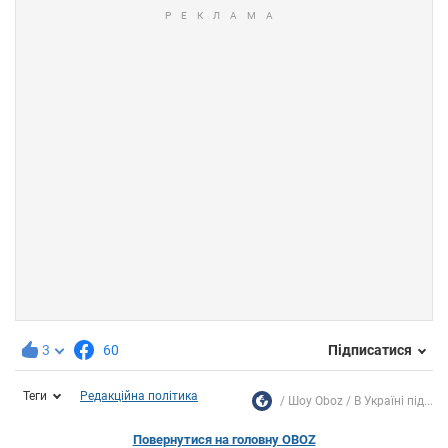
3
60
Підписатися
Теги
Редакційна політика
Шоу Oboz
В Україні під...
Повернутися на головну OBOZ