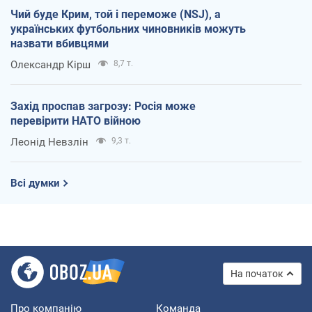
Чий буде Крим, той і переможе (NSJ), а
українських футбольних чиновників можуть
назвати вбивцями
Олександр Кірш
8,7 т.
Захід проспав загрозу: Росія може
перевірити НАТО війною
Леонід Невзлін
9,3 т.
Всі думки
На початок
Про компанію
Команда