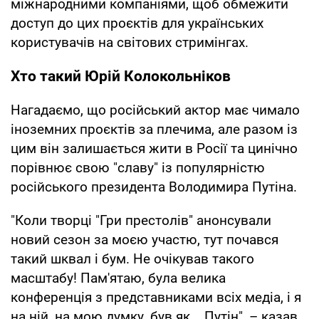
міжнародними компаніями, щоб обмежити
доступ до цих проєктів для українських
користувачів на світових стримінгах.
Хто такий Юрій Колокольніков
Нагадаємо, що російський актор має чимало
іноземних проєктів за плечима, але разом із
цим він залишається жити в Росії та цинічно
порівнює свою "славу" із популярністю
російського президента Володимира Путіна.
"Коли творці "Гри престолів" анонсували
новий сезон за моєю участю, тут почався
такий шквал і бум. Не очікував такого
масштабу! Пам'ятаю, була велика
конференція з представниками всіх медіа, і я
на ній, на мою думку, був як... Путін", – казав