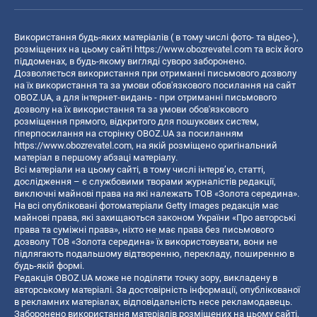
Використання будь-яких матеріалів ( в тому числі фото- та відео-),
розміщених на цьому сайті
https://www.obozrevatel.com
та всіх його
піддоменах, в будь-якому вигляді суворо заборонено.
Дозволяється використання при отриманні письмового дозволу
на їх використання та за умови обов'язкового посилання на сайт
OBOZ.UA, а для інтернет-видань - при отриманні письмового
дозволу на їх використання та за умови обов'язкового
розміщення прямого, відкритого для пошукових систем,
гіперпосилання на сторінку OBOZ.UA за посиланням
https://www.obozrevatel.com
, на якій розміщено оригінальний
матеріал в першому абзаці матеріалу.
Всі матеріали на цьому сайті, в тому числі інтерв’ю, статті,
дослідження – є службовими творами журналістів редакції,
виключні майнові права на які належать ТОВ «Золота середина».
На всі опубліковані фотоматеріали Getty Images редакція має
майнові права, які захищаються законом України «Про авторські
права та суміжні права», ніхто не має права без письмового
дозволу ТОВ «Золота середина» їх використовувати, вони не
підлягають подальшому відтворенню, перекладу, поширенню в
будь-якій формі.
Редакція OBOZ.UA може не поділяти точку зору, викладену в
авторському матеріалі. За достовірність інформації, опублікованої
в рекламних матеріалах, відповідальність несе рекламодавець.
Заборонено використання матеріалів розміщених на цьому сайті,