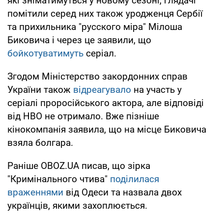
які зніматимуться у новому сезоні, глядачі
помітили серед них також уродженця Сербії
та прихильника "русского міра" Мілоша
Биковича і через це заявили, що
бойкотуватимуть
серіал.
Згодом Міністерство закордонних справ
України також
відреагувало
на участь у
серіалі проросійського актора, але відповіді
від HBO не отримало. Вже пізніше
кінокомпанія заявила, що на місце Биковича
взяла болгара.
Раніше OBOZ.UA писав, що зірка
"Кримінального чтива"
поділилася
враженнями
від Одеси та назвала двох
українців, якими захоплюється.