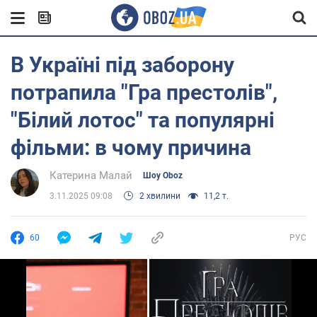
В Україні під заборону
потрапила "Гра престолів",
"Білий лотос" та популярні
фільми: в чому причина
Катерина Малай
Шоу Oboz
3.11.2025 09:08
2 хвилини
11,2 т.
60
РУС