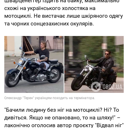
Шварценеггер їздить на байку, максимально
схожі на українського холостяка на
мотоциклі. Не вистачає лише шкіряного одягу
та чорних сонцезахисних окулярів.
"Бачили людину без ніг на мотоциклі? Ні? То
дивіться. Якщо не опановано, то на шляху!" –
лаконічно оголосив автор проєкту "Відвал ніг"