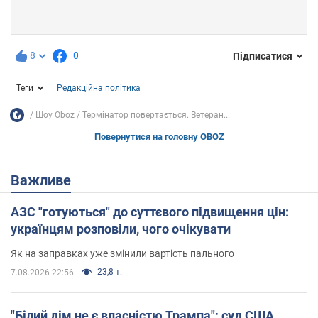
8
0
Підписатися
Теги
Редакційна політика
Шоу Oboz
Термінатор повертається. Ветеран...
Повернутися на головну OBOZ
Важливе
АЗС "готуються" до суттєвого підвищення цін:
українцям розповіли, чого очікувати
Як на заправках уже змінили вартість пального
23,8 т.
7.08.2026 22:56
"Білий дім не є власністю Трампа": суд США