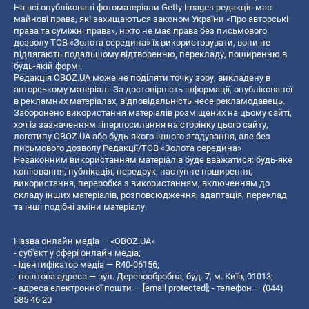
На всі опубліковані фотоматеріали Getty Images редакція має
майнові права, які захищаються законом України «Про авторські
права та суміжні права», ніхто не має права без письмового
дозволу ТОВ «Золота середина» їх використовувати, вони не
підлягають подальшому відтворенню, перекладу, поширенню в
будь-якій формі.
Редакція OBOZ.UA може не поділяти точку зору, викладену в
авторському матеріалі. За достовірність інформації, опублікованої
в рекламних матеріалах, відповідальність несе рекламодавець.
Заборонено використання матеріалів розміщених на цьому сайті,
хоч із зазначенням гіперпосилання на сторінку цього сайту,
логотипу OBOZ.UA або будь-якого іншого згадування, але без
письмового дозволу Редакції/ТОВ «Золота середина»
Незаконним використанням матеріалів буде вважатися: будь-яке
копiювання, публiкацiя, передрук, наступне поширення,
використання, переробка з використанням, включенням до
складу інших матеріалів, розповсюдження, адаптація, переклад
та інші подібні зміни матеріалу.
Назва онлайн медіа — «OBOZ.UA»
- суб'єкт у сфері онлайн медіа;
- ідентифікатор медіа — R40-06156;
- поштова адреса — вул. Деревообробна, буд. 7, м. Київ, 01013;
- адреса електронної пошти —
[email protected]
; - телефон — (044)
585 46 20