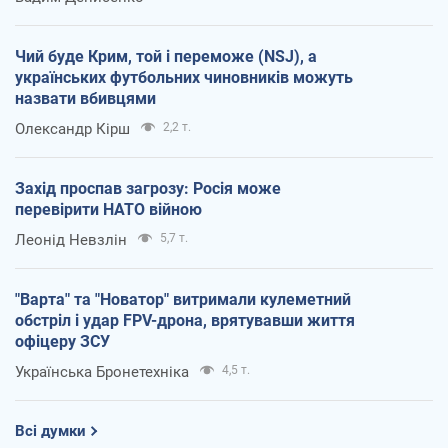
Чий буде Крим, той і переможе (NSJ), а
українських футбольних чиновників можуть
назвати вбивцями
Олександр Кірш
2,2 т.
Захід проспав загрозу: Росія може
перевірити НАТО війною
Леонід Невзлін
5,7 т.
"Варта" та "Новатор" витримали кулеметний
обстріл і удар FPV-дрона, врятувавши життя
офіцеру ЗСУ
Українська Бронетехніка
4,5 т.
Всі думки