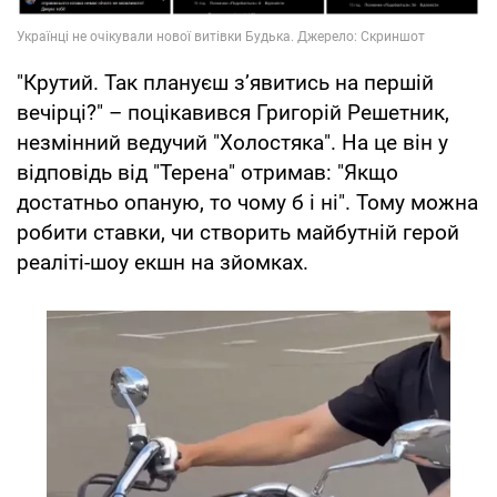
"Крутий. Так плануєш зʼявитись на першій
вечірці?" – поцікавився Григорій Решетник,
незмінний ведучий "Холостяка". На це він у
відповідь від "Терена" отримав: "Якщо
достатньо опаную, то чому б і ні". Тому можна
робити ставки, чи створить майбутній герой
реаліті-шоу екшн на зйомках.