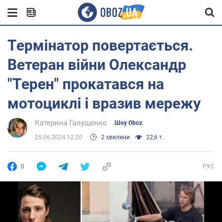
Термінатор повертається.
Ветеран війни Олександр
"Терен" прокатався на
мотоциклі і вразив мережу
Катерина Галущенко
Шоу Oboz
25.06.2024 12:20
2 хвилини
22,6 т.
0
РУС