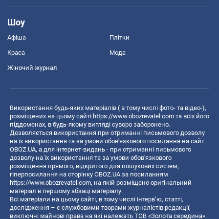
Шоу
Афіша
Плітки
Краса
Мода
Жіночий журнал
Використання будь-яких матеріалів ( в тому числі фото- та відео-),
розміщених на цьому сайті
https://www.obozrevatel.com
та всіх його
піддоменах, в будь-якому вигляді суворо заборонено.
Дозволяється використання при отриманні письмового дозволу
на їх використання та за умови обов'язкового посилання на сайт
OBOZ.UA, а для інтернет-видань - при отриманні письмового
дозволу на їх використання та за умови обов'язкового
розміщення прямого, відкритого для пошукових систем,
гіперпосилання на сторінку OBOZ.UA за посиланням
https://www.obozrevatel.com
, на якій розміщено оригінальний
матеріал в першому абзаці матеріалу.
Всі матеріали на цьому сайті, в тому числі інтерв’ю, статті,
дослідження – є службовими творами журналістів редакції,
виключні майнові права на які належать ТОВ «Золота середина».