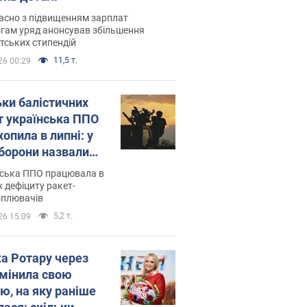
асно з підвищенням зарплат
гам уряд анонсував збільшення
тських стипендій
11,5 т.
26 00:29
ьки балістичних
т українська ППО
опила в липні: у
борони назвали
у
нська ППО працювала в
 дефіциту ракет-
оплювачів
5,2 т.
26 15:09
ка Ротару через
змінила свою
ю, на яку раніше