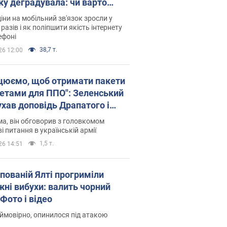
ку деградувала: чи варто
житись на ціни
іни на мобільний зв'язок зросли у
 разів і як поліпшити якість інтернету
ефоні
38,7 т.
26 12:00
цюємо, щоб отримати пакети
кетами для ППО": Зеленський
ухав доповідь Драпатого і
сував нові кроки
а, він обговорив з головкомом
і питання в українській армії
1,5 т.
26 14:51
упованій Ялті прогриміли
жні вибухи: валить чорний
Фото і відео
 ймовірно, опинилося під атакою