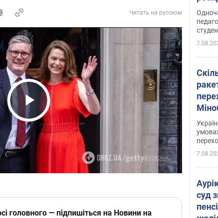
Одноч
Читать на русском
педаго
студен
7.08.20
Скіл
раке
перех
Міно
Play Video
цифр
Украї
умовах
перех
7.08.20
Аурі
суд 
пенсі
сі головного — підпишіться на Новини на