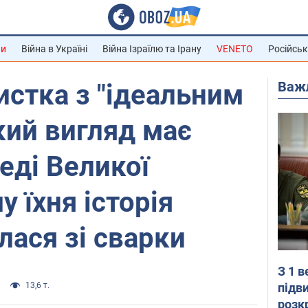
ни
Війна в Україні
Війна Ізраїлю та Ірану
VENETO
Російськ
Важ
стка з "ідеальним
кий вигляд має
еді Великої
у їхня історія
лася зі сварки
З 1 
підв
13,6 т.
розк