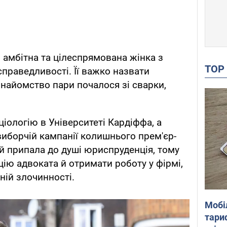
 амбітна та цілеспрямована жінка з
TO
праведливості. Її важко назвати
знайомство пари почалося зі сварки,
ціологію в Університеті Кардіффа, а
виборчій кампанії колишнього прем'єр-
 Їй припала до душі юриспруденція, тому
цію адвоката й отримати роботу у фірмі,
ній злочинності.
Мобі
тариф