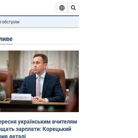
і обстріли
ливе
вересня українським вчителям
ищать зарплати: Корецький
рив деталі