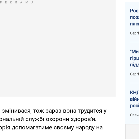
Рос
поз
нас
тем
Серг
"Ми
гір
під
рак
Серг
КНД
вій
рос
и змінивася, тож зараз вона трудится у
пів
Олек
іональній службі охорони здоров'я.
сою
торія допомагатиме своєму народу на