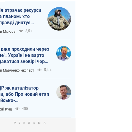
ія втрачає ресурси
а планом: хто
правді диктує
п війни
3,5 т.
ій Місюра
 вже проходили через
ше": Україні не варто
даватися зневірі через
етний терор
5,4 т.
ій Марченко, експерт
Р як каталізатор
ни, або Про новий етап
ійсько-
нічнокорейського
450
сій Кущ
зу