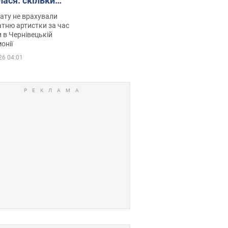
лася: скільки
мувала співачка
ату не врахували
тню артистки за час
 в Чернівецькій
онії
26 04:01