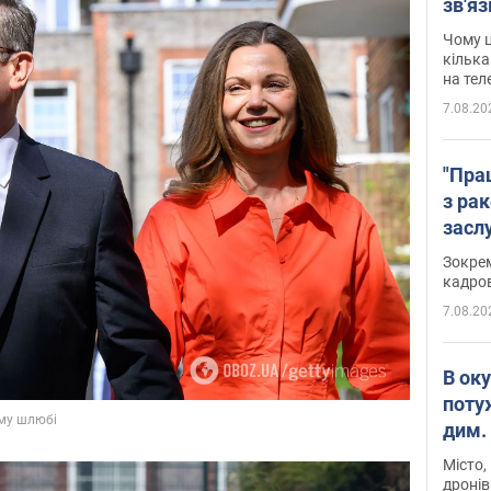
зв'яз
скар
Чому ц
кілька
на тел
7.08.20
"Пра
з ра
засл
анон
Зокрем
кадров
7.08.20
В ок
поту
дим. 
Місто,
дронів