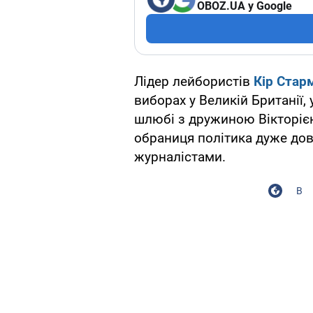
OBOZ.UA у Google
Лідер лейбористів
Кір Стар
виборах у Великій Британії
шлюбі з дружиною Вікторією
обраниця політика дуже дов
журналістами.
В