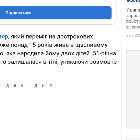
жалі
отри
У випл
Підписатися
зарпла
роботи
філарм
мер
, який переміг на дострокових
8.08.20
, уже понад 15 років живе в щасливому
, яка народила йому двох дітей. 51-річна
го залишалася в тіні, уникаючи розмов із
ідео дня