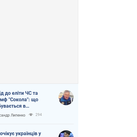
ід до еліти ЧС та
умф "Сокола": що
бувається в
аїнському хокеї
294
сандр Липенко
очікує українців у