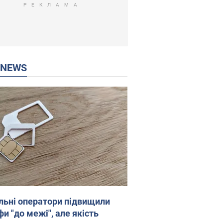
P NEWS
льні оператори підвищили
и "до межі", але якість