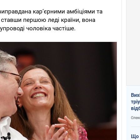
 виправдана карʼєрними амбіціями та
 ставши першою леді країни, вона
упроводі чоловіка частіше.
Вих
трі
від
укр
Олек
Що 