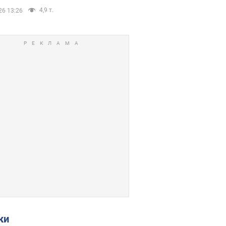
4,9 т.
26 13:26
ки