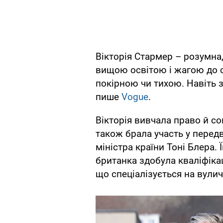
Вікторія Стармер – розумна,
вищою освітою і жагою до с
покірною чи тихою. Навіть 
пише
Vogue
.
Вікторія вивчала право й со
також брала участь у перед
міністра країни Тоні Блера.
британка здобула кваліфіка
що спеціалізується на вулич