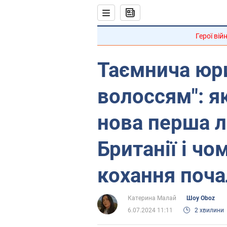
Герої вій
Таємнича юри
волоссям": я
нова перша л
Британії і чом
кохання поча
Катерина Малай
Шоу Oboz
6.07.2024 11:11
2 хвилини