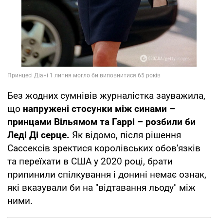
Без жодних сумнівів журналістка зауважила,
що
напружені стосунки між синами –
принцами Вільямом та Гаррі – розбили би
Леді Ді серце.
Як відомо, після рішення
Сассексів зректися королівських обов'язків
та переїхати в США у 2020 році, брати
припинили спілкування і донині немає ознак,
які вказували би на "відтавання льоду" між
ними.