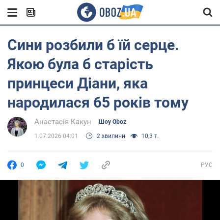
Сини розбили б їй серце.
Якою була б старість
принцеси Діани, яка
народилася 65 років тому
Анастасія Какун
Шоу Oboz
1.07.2026 04:01
2 хвилини
10,3 т.
0
РУС