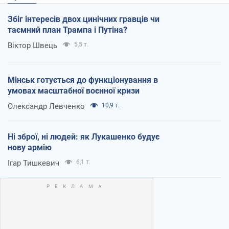
Збіг інтересів двох цинічних гравців чи
таємний план Трампа і Путіна?
Віктор Швець
5,5 т.
Мінськ готується до функціонування в
умовах масштабної воєнної кризи
Олександр Левченко
10,9 т.
Ні зброї, ні людей: як Лукашенко будує
нову армію
Ігар Тишкевич
6,1 т.