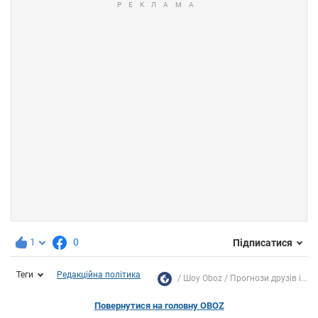
1
0
Підписатися
Теги
Редакційна політика
Шоу Oboz
Прогнози друзів і...
Повернутися на головну OBOZ