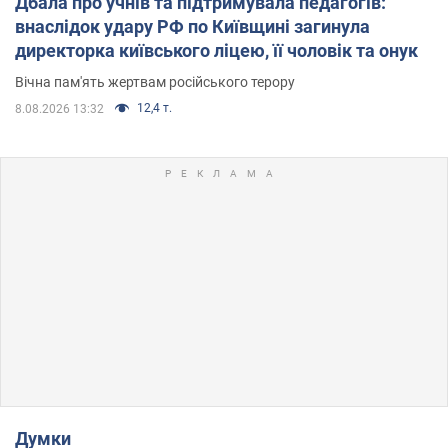
Дбала про учнів та підтримувала педагогів:
внаслідок удару РФ по Київщині загинула
директорка київського ліцею, її чоловік та онук
Вічна пам'ять жертвам російського терору
12,4 т.
8.08.2026 13:32
Думки