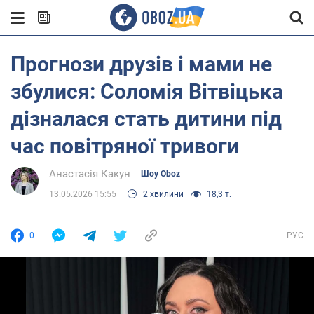
Прогнози друзів і мами не
збулися: Соломія Вітвіцька
дізналася стать дитини під
час повітряної тривоги
Анастасія Какун
Шоу Oboz
13.05.2026 15:55
2 хвилини
18,3 т.
0
РУС