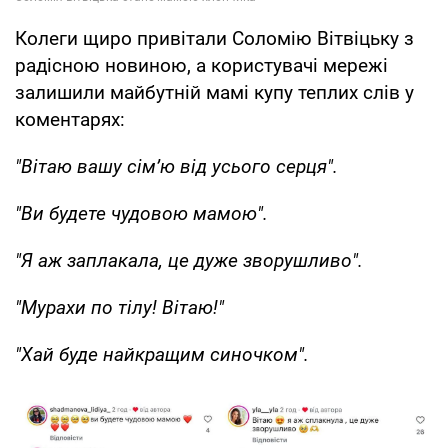
Колеги щиро привітали Соломію Вітвіцьку з
радісною новиною, а користувачі мережі
залишили майбутній мамі купу теплих слів у
коментарях:
"Вітаю вашу сімʼю від усього серця".
"Ви будете чудовою мамою".
"Я аж заплакала, це дуже зворушливо".
"Мурахи по тілу! Вітаю!"
"Хай буде найкращим синочком".