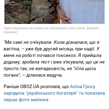
"Ми самі не очікували. Коли дізналася, що я
вагітна, – уже був другий місяць при надії. У
мене на роботі почався токсикоз. Я прийшла
додому, зробила тест і вже з'ясували, що це не
просто так, не випадковість, не "з'їла щось
погане",
– ділилася ведуча.
Раніше OBOZ.UA розповів, що
Аліна Гросу
народила "українського богатиря" та показала
перше фото малюка.