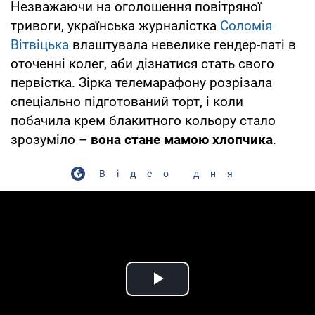
Незважаючи на оголошення повітряної
тривоги, українська журналістка
Соломія
Вітвіцька
влаштувала невелике гендер-паті в
оточенні колег, аби дізнатися стать свого
первістка. Зірка телемарафону розрізала
спеціально підготований торт, і коли
побачила крем блакитного кольору стало
зрозуміло –
вона стане мамою хлопчика
.
Відео дня
Play Video