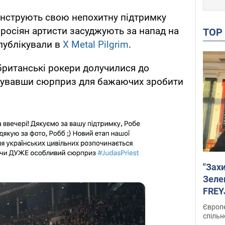
нструють свою непохитну підтримку
к росіян артисти засуджують за напад на
TO
публікували в
Х Metal Pilgrim
.
 британські рокери долучилися до
отувавши сюрприз для бажаючих зробити
"Зах
Зеле
FREYJ
підтр
Європе
спільн