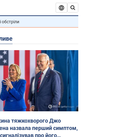
і обстріли
ливе
ина тяжкохворого Джо
ена назвала перший симптом,
 сигналізував про його