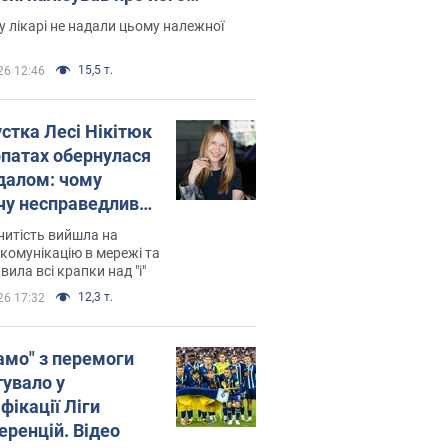
есивний" рак
 лікарі не надали цьому належної
15,5 т.
26 12:46
устка Лесі Нікітюк
рпатах обернулася
далом: чому
чу несправедливо
йтили
нитість вийшла на
комунікацію в мережі та
вила всі крапки над "і"
12,3 т.
26 17:32
амо" з перемоги
тувало у
фікації Ліги
еренцій. Відео