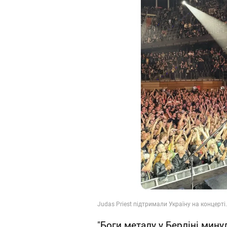
"Боги металу у Берліні мину