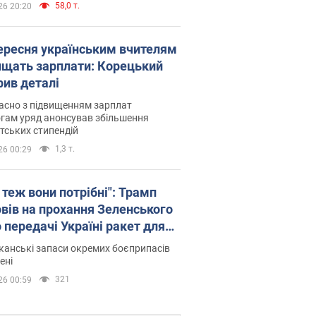
58,0 т.
26 20:20
вересня українським вчителям
ищать зарплати: Корецький
рив деталі
асно з підвищенням зарплат
гам уряд анонсував збільшення
тських стипендій
1,3 т.
26 00:29
 теж вони потрібні": Трамп
овів на прохання Зеленського
 передачі Україні ракет для
ot
анські запаси окремих боєприпасів
ені
321
26 00:59