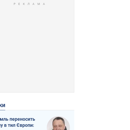
ки
мль переносить
ну в тил Європи: