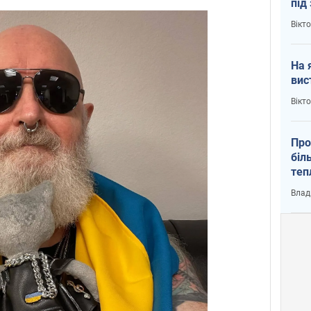
під
кри
Вікт
На 
вис
Вікт
Про
біл
теп
від
Влад
у К