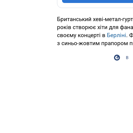
Британський хеві-метал-гур
років створює хіти для фанат
своєму концерті в
Берліні
. 
з синьо-жовтим прапором п
В