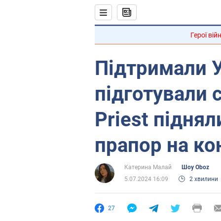
Герої вій
Підтримали У
підготували 
Priest підня
прапор на кон
Катерина Малай
Шоу Oboz
5.07.2024 16:09
2 хвилини
27