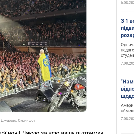
6.08.20
З 1 
підв
розк
Одноч
педаго
студен
7.08.20
"Нам
відп
щодо
Patri
Америк
обмеж
7.08.20
лої ночі! Дякую за всю вашу підтримку.