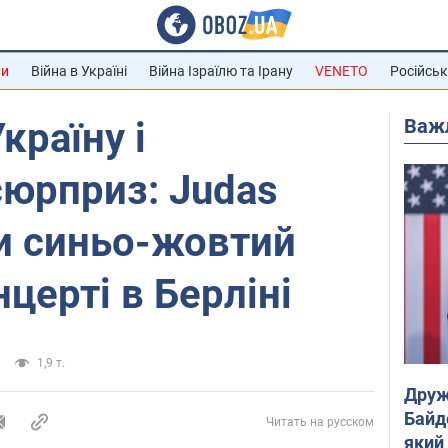
ни
Війна в Україні
Війна Ізраїлю та Ірану
VENETO
Російськ
Важ
країну і
сюрприз: Judas
ли синьо-жовтий
церті в Берліні
1,9 т.
Друж
Байд
Читать на русском
який