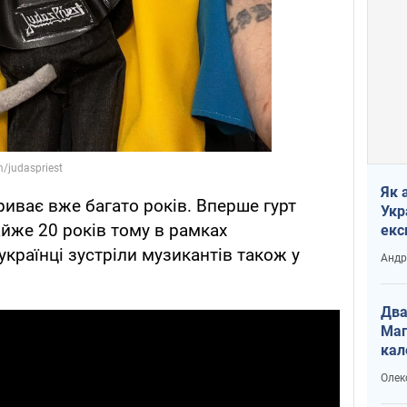
Як 
риває вже багато років. Вперше гурт
Укр
айже 20 років тому в рамках
екс
наф
українці зустріли музикантів також у
Андр
Два
Маг
кал
Олек