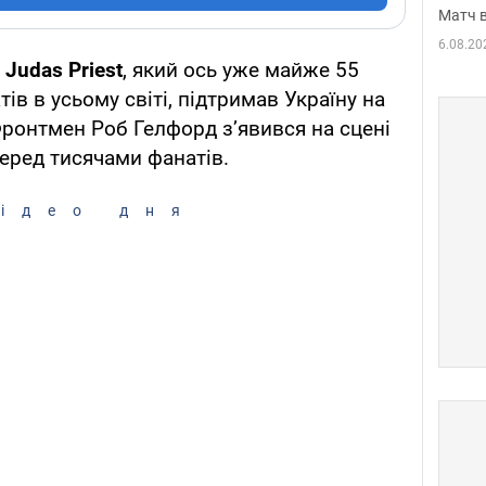
Матч в
6.08.20
т
Judas Priest
, який ось уже майже 55
ів в усьому світі, підтримав Україну на
Фронтмен Роб Гелфорд зʼявився на сцені
еред тисячами фанатів.
ідео дня