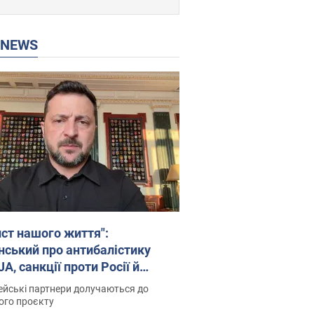
P NEWS
ист нашого життя":
нський про антибалістику
A, санкції проти Росії й
имку аграріїв. Відео
йські партнери долучаються до
ого проєкту