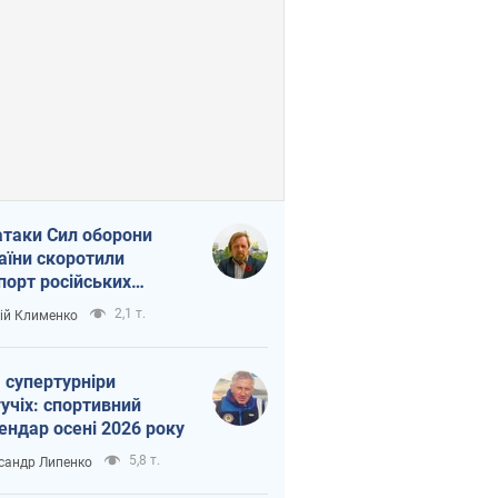
атаки Сил оборони
аїни скоротили
порт російських
топродуктів
2,1 т.
ій Клименко
 супертурніри
учіх: спортивний
ендар осені 2026 року
5,8 т.
сандр Липенко