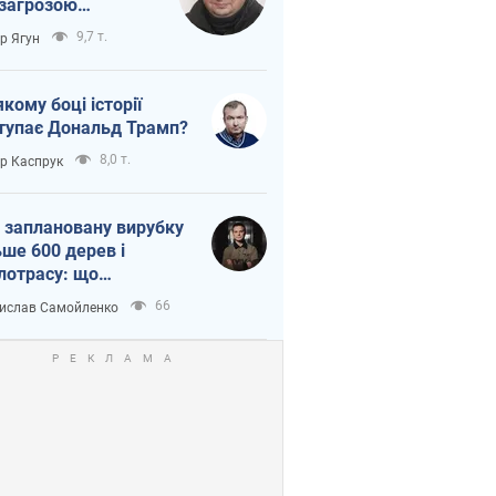
 загрозою
тична логістика
9,7 т.
ор Ягун
якому боці історії
тупає Дональд Трамп?
8,0 т.
ор Каспрук
 заплановану вирубку
ьше 600 дерев і
лотрасу: що
бувається на Теремках
66
ислав Самойленко
иєві