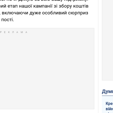
ий етап нашої кампанії зі збору коштів
и, включаючи дуже особливий сюрприз
 пості.
Дум
Кре
вій