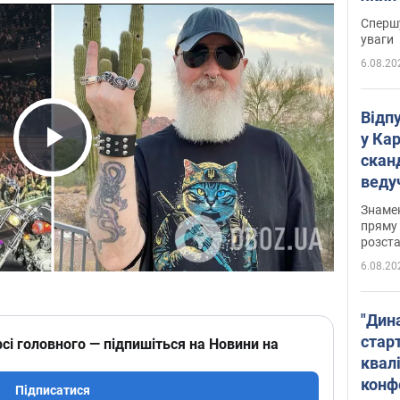
"агр
Спершу
уваги
6.08.20
Відп
у Ка
скан
Play Video
веду
захе
Знаме
пряму 
розста
6.08.20
"Дин
стар
сі головного — підпишіться на Новини на
квалі
конф
Підписатися