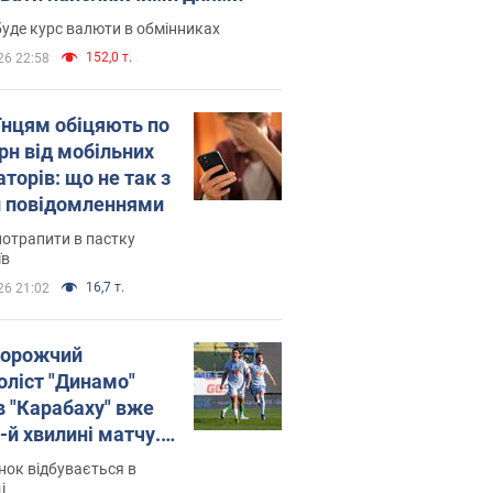
уде курс валюти в обмінниках
152,0 т.
26 22:58
їнцям обіцяють по
рн від мобільних
торів: що не так з
 повідомленнями
потрапити в пастку
їв
16,7 т.
26 21:02
орожчий
оліст "Динамо"
в "Карабаху" вже
-й хвилині матчу.
о
ок відбувається в
і