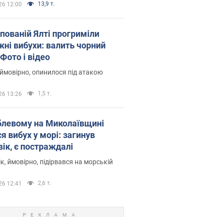
13,9 т.
26 12:00
упованій Ялті прогриміли
жні вибухи: валить чорний
Фото і відео
 ймовірно, опинилося під атакою
1,5 т.
26 13:26
блевому на Миколаївщині
я вибух у морі: загинув
вік, є постраждалі
к, ймовірно, підірвався на морській
2,6 т.
26 12:41