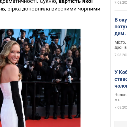
 драматичності. Сукню,
вартість якої
7.08.20
нь
, зірка доповнила високими чорними
В ок
поту
дим. 
Місто,
дронів
7.08.20
У Ко
ставс
чоло
Чолові
міні
7.08.20