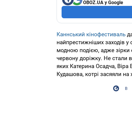
OBOZ.UA у Google
Каннський кінофестиваль
да
найпрестижніших заходів у св
модною подією, адже зірки 
червону доріжку. Не стали в
яких Катерина Осадча, Віра 
Кудашова, котрі засяяли на 
В