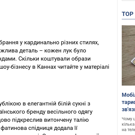
TO
брання у кардинально різних стилях,
важлива деталь – кожен лук було
ндами. Скільки коштували образи
оу-бізнесу в Каннах читайте у матеріалі
Мобі
тариф
блікою в елегантній білій сукні з
зв'яз
аїнського бренду весільного одягу
скар
Чому ц
удово підкреслив витончену талію
кілька
 фатинова спідниця додала її
на тел