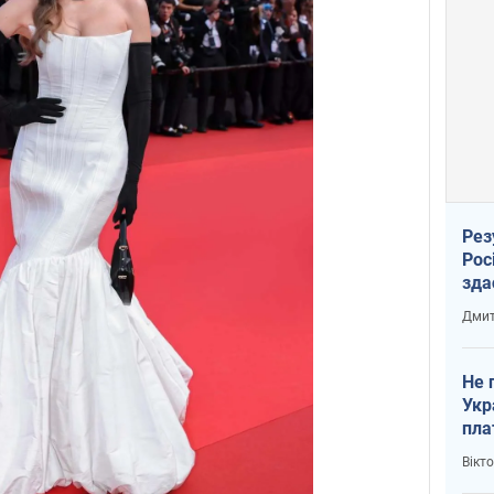
Рез
Рос
зда
Дмит
Не 
Укр
пла
Вікт