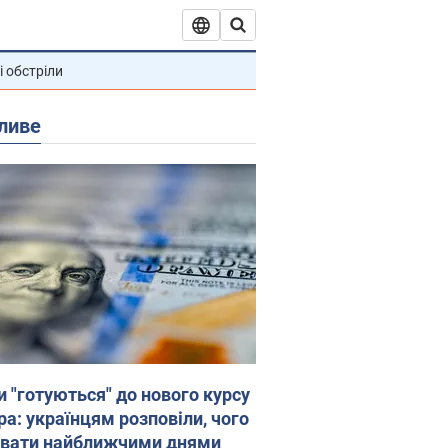
і обстріли
ливе
и "готуються" до нового курсу
ра: українцям розповіли, чого
увати найближчими днями