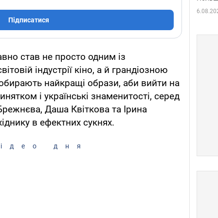
6.08.20
Підписатися
вно став не просто одним із
ітовій індустрії кіно, а й грандіозною
обирають найкращі образи, аби вийти на
инятком і українські знаменитості, серед
Брежнєва, Даша Квіткова та Ірина
хіднику в ефектних сукнях.
ідео дня