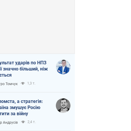
ультат ударів по НПЗ
ії значно більший, ніж
ється
1,3 т.
ро Томчук
помста, а стратегія:
аїна змушує Росію
тити за війну
2,4 т.
ор Андрусів