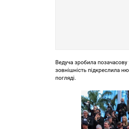
Ведуча зробила позачасову у
зовнішність підкреслила н
погляді.