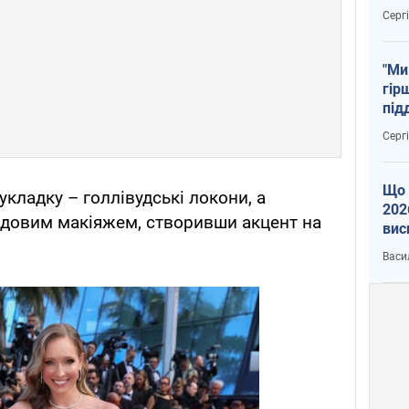
тем
Серг
"Ми
гір
під
рак
Серг
Що 
кладку – голлівудські локони, а
202
юдовим макіяжем, створивши акцент на
вис
про
Васи