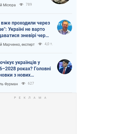
п війни
789
ій Місюра
 вже проходили через
ше": Україні не варто
даватися зневірі через
етний терор
4,0 т.
ій Марченко, експерт
очікує українців у
6–2028 роках? Головні
новки з нових
гнозів від НБУ
627
ль Фурман