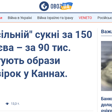
ни
Війна в Україні
Війна Ізраїлю та Ірану
VENETO
Російськ
Важ
ільній" сукні за 150
ва – за 90 тис.
тують образи
ірок у Каннах.
Банк
дола
и
13,3 т.
очік