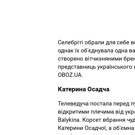
Селебріті обрали для себе в
однак їх об'єднувала одна 
створено вітчизняними бре
представниць українського ш
OBOZ.UA.
Катерина Осадча
Телеведуча постала перед пу
відкритими плечима від укр
Balykina. Корсет вбрання ч
Катерини Осадчої, а об'ємна