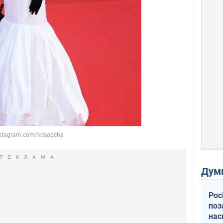
Дум
Рос
поз
нас