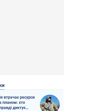
ки
ія втрачає ресурси
а планом: хто
правді диктує