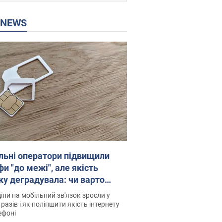
P NEWS
льні оператори підвищили
и "до межі", але якість
ку деградувала: чи варто
житись на ціни
іни на мобільний зв'язок зросли у
 разів і як поліпшити якість інтернету
ефоні