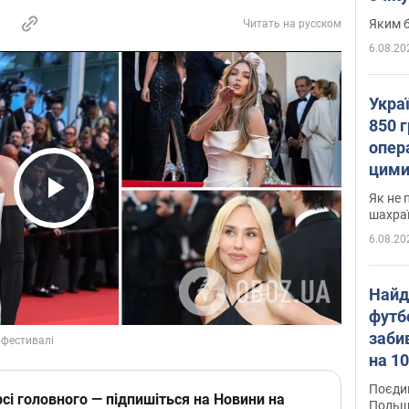
Яким б
Читать на русском
6.08.20
Укра
850 г
опера
цими
Як не 
Play Video
шахра
6.08.20
Найд
футб
заби
на 10
Віде
Поєдин
сі головного — підпишіться на Новини на
Польщ