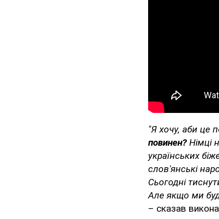
"Я хочу, аби це
повинен?
Німці 
українських біже
слов'янські наро
Сьогодні тиснути
Але якщо ми буд
– сказав викона