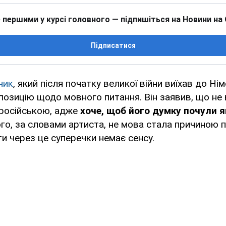
 першими у курсі головного — підпишіться на Новини на
Підписатися
ник
, який після початку великої війни виїхав до Ні
озицію щодо мовного питання. Він заявив, що не
 російською, адже
хоче, щоб його думку почули 
ого, за словами артиста, не мова стала причиною п
 через це суперечки немає сенсу.