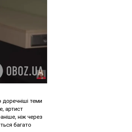
о доречніші теми
е, артист
аніше, ніж через
ється багато