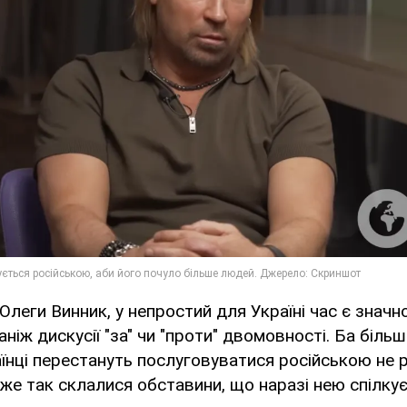
Олеги Винник, у непростий для Україні час є значн
 аніж дискусії "за" чи "проти" двомовності. Ба більш
їнці перестануть послуговуватися російською не р
дже так склалися обставини, що наразі нею спілку