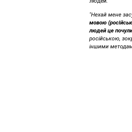
людей.
"Нехай мене зас
мовою (російсько
людей це почул
російською, зокр
іншими метода