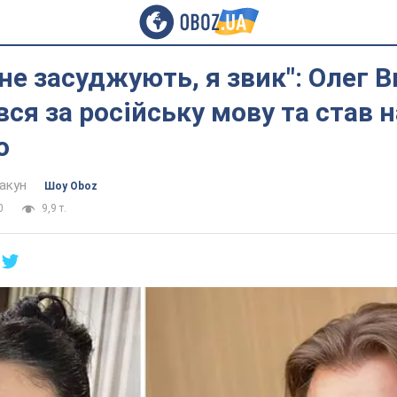
не засуджують, я звик": Олег 
ся за російську мову та став н
о
акун
Шоу Oboz
0
9,9 т.