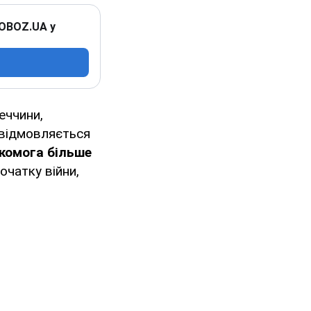
 OBOZ.UA у
меччини,
 відмовляється
якомога більше
очатку війни,