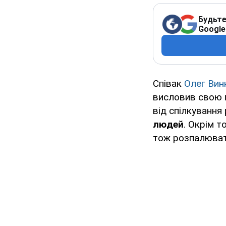
Будьте
Google
Співак
Олег Вин
висловив свою п
від спілкування
людей
. Окрім т
тож розпалювати