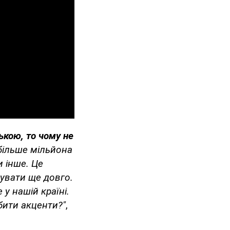
ькою, то чому не
 більше мільйона
и інше. Це
снувати ще довго.
 у нашій країні.
бити акценти?"
,