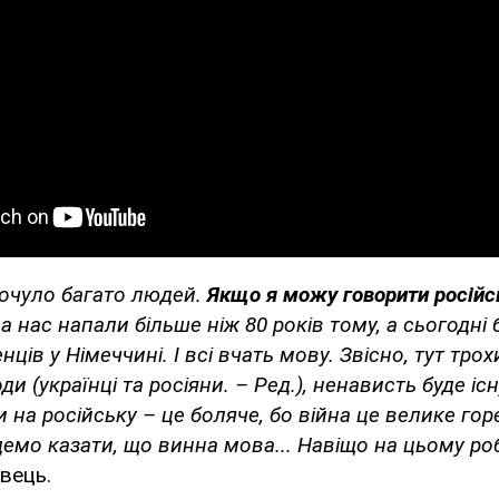
 почуло багато людей.
Якщо я можу говорити російс
на нас напали більше ніж 80 років тому, а сьогодні
нців у Німеччині. І всі вчать мову. Звісно, тут трох
ди (українці та росіяни. – Ред.), ненависть буде і
 на російську – це боляче, бо війна це велике горе
емо казати, що винна мова... Навіщо на цьому ро
вець.