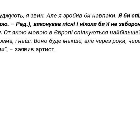
уджують, я звик. Але я зробив би навпаки.
Я би сп
ю. – Ред.), виконував пісні і ніколи би її не забор
и.
От якою мовою в Європі спілкуються найбільше
ема, і наші. Воно буде інакше, але через роки, чер
ми"
, – заявив артист.