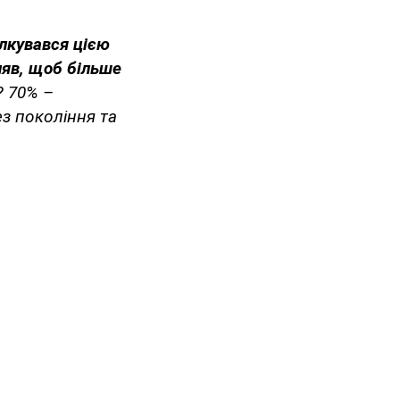
ілкувався цією
оняв, щоб більше
? 70% –
ез покоління та