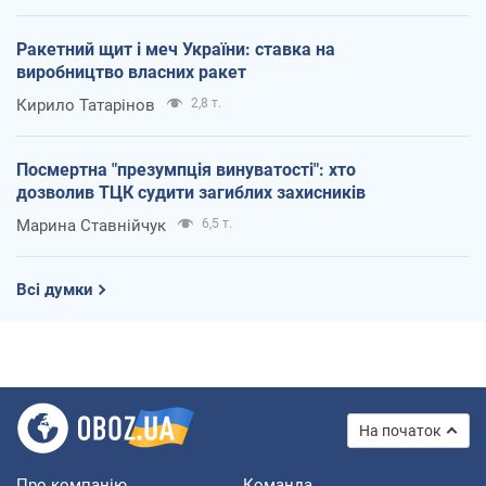
Ракетний щит і меч України: ставка на
виробництво власних ракет
Кирило Татарінов
2,8 т.
Посмертна "презумпція винуватості": хто
дозволив ТЦК судити загиблих захисників
Марина Ставнійчук
6,5 т.
Всі думки
На початок
Про компанію
Команда