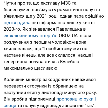
Чутки про те, що ексглаву МЗС та
бізнесвумен пов'язують романтичні почуття
з'явилися ще у 2021 році, однак пара офіційно
підтвердила
цю інформацію лише у квітні
2023-го. Як зізнавалася Павелецька в
ексклюзивному інтерв'ю
OBOZ.UA, після
розлучення з першим чоловіком вона
хвилювалася, що її особистому життю
настане кінець, але все склалося інакше і
тепер вона почувається з Кулебою
максимально щасливою.
Колишній міністр закордонних наважився
перевести стосунки із обраницею на
наступний етап у листопаді минулого року.
Він зробив підприємиці
пропозицію руки і
серця
та почув у відповідь заповітне "так".