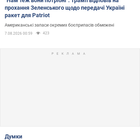
"Нам теж вони потрібні": Трамп відповів на
прохання Зеленського щодо передачі Україні
ракет для Patriot
Американські запаси окремих боєприпасів обмежені
423
7.08.2026 00:59
Думки