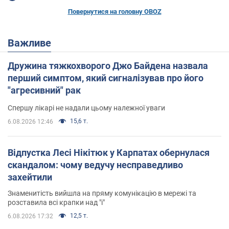
Повернутися на головну OBOZ
Важливе
Дружина тяжкохворого Джо Байдена назвала
перший симптом, який сигналізував про його
"агресивний" рак
Спершу лікарі не надали цьому належної уваги
15,6 т.
6.08.2026 12:46
Відпустка Лесі Нікітюк у Карпатах обернулася
скандалом: чому ведучу несправедливо
захейтили
Знаменитість вийшла на пряму комунікацію в мережі та
розставила всі крапки над "і"
12,5 т.
6.08.2026 17:32