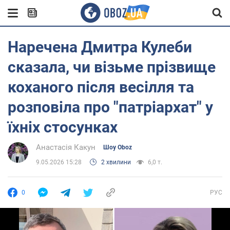
Наречена Дмитра Кулеби
сказала, чи візьме прізвище
коханого після весілля та
розповіла про "патріархат" у
їхніх стосунках
Анастасія Какун
Шоу Oboz
9.05.2026 15:28
2 хвилини
6,0 т.
0
РУС