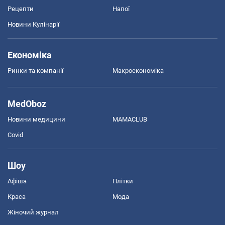
Рецепти
Напої
Новини Кулінарії
Економіка
Ринки та компанії
Макроекономіка
MedOboz
Новини медицини
MAMACLUB
Covid
Шоу
Афіша
Плітки
Краса
Мода
Жіночий журнал