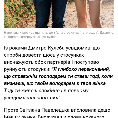
Із роками Дмитро Кулеба усвідомив, що
спроби довести щось у стосунках
виснажують обох партнерів і поступово
руйнують стосунки:
"
Я глибоко переконаний,
що справжнім господарем ти стаєш тоді, коли
визнаєш, що твоїм володарем є твоя жінка
.
Тоді ти живеш спокійно і в повному
усвідомленні своїх сил".
Проте Світлана Павелецька висловила дещо
інакшу думку. Вислухавши слова коханого,