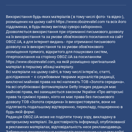
Використання будь-яких матеріалів ( в тому числі фото- та відео-),
розміщених на цьому сайті
https://www.obozrevatel.com
та всіх його
піддоменах, в будь-якому вигляді суворо заборонено.
Дозволяється використання при отриманні письмового дозволу
на їх використання та за умови обов'язкового посилання на сайт
OBOZ.UA, а для інтернет-видань - при отриманні письмового
дозволу на їх використання та за умови обов'язкового
розміщення прямого, відкритого для пошукових систем,
гіперпосилання на сторінку OBOZ.UA за посиланням
https://www.obozrevatel.com
, на якій розміщено оригінальний
матеріал в першому абзаці матеріалу.
Всі матеріали на цьому сайті, в тому числі інтерв’ю, статті,
дослідження – є службовими творами журналістів редакції,
виключні майнові права на які належать ТОВ «Золота середина».
На всі опубліковані фотоматеріали Getty Images редакція має
майнові права, які захищаються законом України «Про авторські
права та суміжні права», ніхто не має права без письмового
дозволу ТОВ «Золота середина» їх використовувати, вони не
підлягають подальшому відтворенню, перекладу, поширенню в
будь-якій формі.
Редакція OBOZ.UA може не поділяти точку зору, викладену в
авторському матеріалі. За достовірність інформації, опублікованої
в рекламних матеріалах, відповідальність несе рекламодавець.
Заборонено використання матеріалів розміщених на цьому сайті,