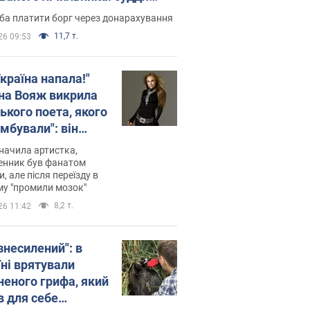
лив неочікуване рішення
ба платити борг через донарахування
11,7 т.
26 09:53
країна напала!"
на Вояж викрила
ького поета, якого
мбували": він
ь російської не
начила артистка,
 а тепер хоче
енник був фанатом
и, але після переїзду в
циду українців
му "промили мозок"
8,2 т.
26 11:42
знесилений": в
їні врятували
неного грифа, який
в для себе