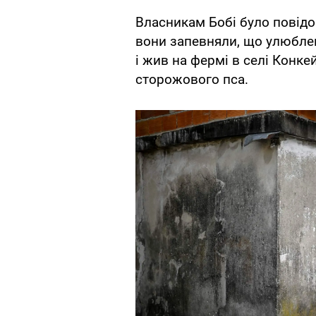
Власникам Бобі було повід
вони запевняли, що улюблен
і жив на фермі в селі Конке
сторожового пса.