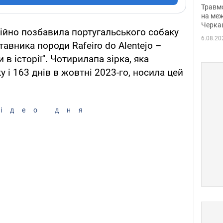
нети
Травм
Фото
на меж
Черка
ційно позбавила португальського собаку
6.08.20
авника породи Rafeiro do Alentejo –
в історії". Чотирилапа зірка, яка
у і 163 днів в жовтні 2023-го, носила цей
ідео дня