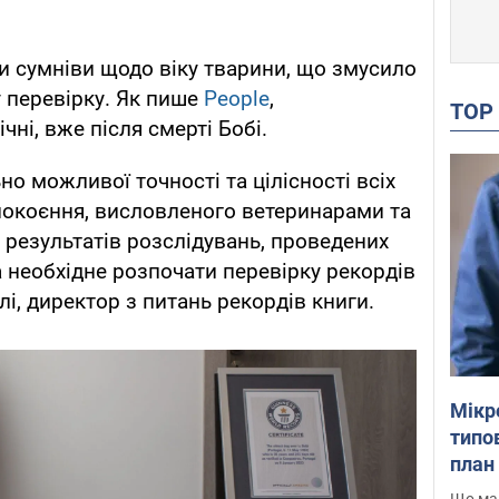
и сумніви щодо віку тварини, що змусило
 перевірку. Як пише
People
,
TO
чні, вже після смерті Бобі.
 можливої ​​точності та цілісності всіх
покоєння, висловленого ветеринарами та
 результатів розслідувань, проведених
 необхідне розпочати перевірку рекордів
лі, директор з питань рекордів книги.
Мікр
типов
план 
Що маю