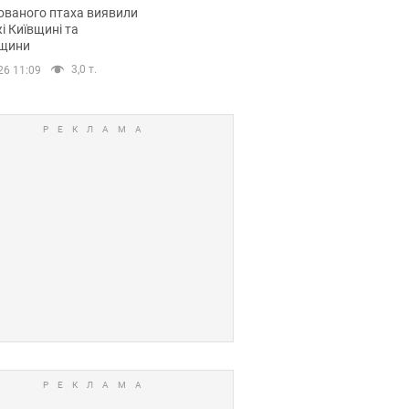
повий маршрут.
ованого птаха виявили
і Київщині та
щини
3,0 т.
26 11:09