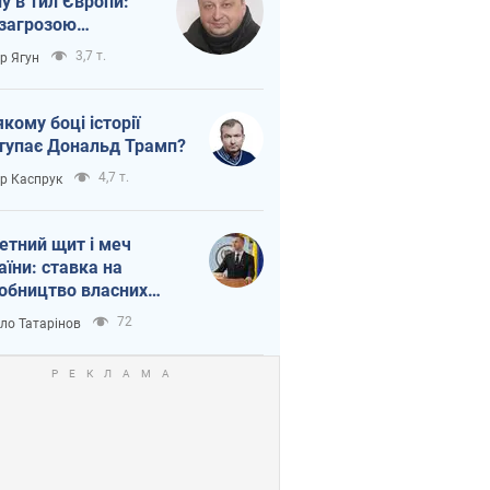
ну в тил Європи:
 загрозою
тична логістика
3,7 т.
ор Ягун
якому боці історії
тупає Дональд Трамп?
4,7 т.
ор Каспрук
етний щит і меч
аїни: ставка на
обництво власних
ет
72
ло Татарінов