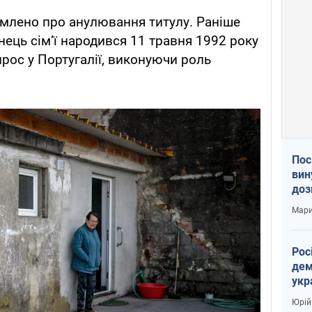
омлено про анулювання титулу. Раніше
ець сімʼї народився 11 травня 1992 року
йрос у Португалії, виконуючи роль
Пос
вин
доз
заг
Мари
Рос
дем
укр
вар
Юрій