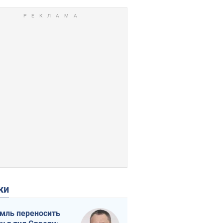
ки
мль переносить