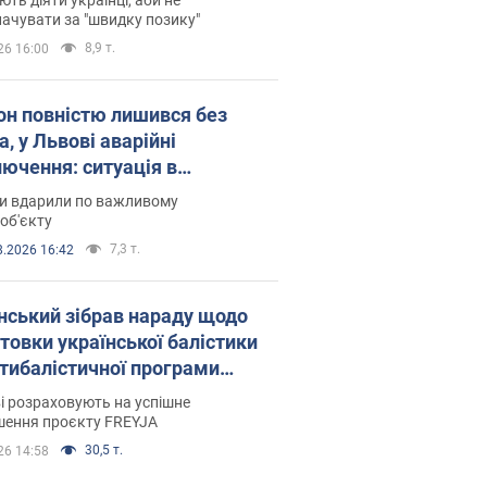
ачувати за "швидку позику"
8,9 т.
26 16:00
он повністю лишився без
а, у Львові аварійні
лючення: ситуація в
госистемі 6 серпня
ни вдарили по важливому
об'єкту
7,3 т.
8.2026 16:42
нський зібрав нараду щодо
товки української балістики
JA: які рішення готуються
і розраховують на успішне
шення проєкту FREYJA
30,5 т.
26 14:58