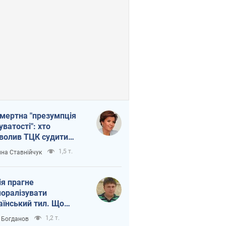
мертна "презумпція
уватості": хто
волив ТЦК судити
иблих захисників
1,5 т.
на Ставнійчук
ія прагне
оралізувати
аїнський тил. Що
то собі нагадати
1,2 т.
 Богданов