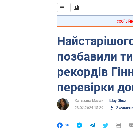
Герої вій
Найстарішого 
позбавили ти
рекордів Гін
перевірки до
Катерина Малай
Шоу Oboz
23.02.2024 15:20
2 хвилин
38