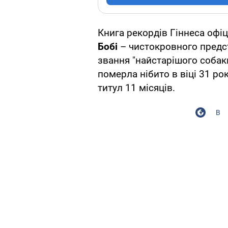
Книга рекордів Гіннеса офі
Бобі
– чистокровного предст
звання "найстарішого собаки 
померла нібито в віці 31 рок
титул 11 місяців.
В