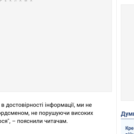
 в достовірності інформації, ми не
ордсменом, не порушуючи високих
Дум
ся", – пояснили читачам.
Кре