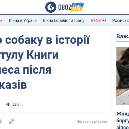
ни
Війна в Україні
Війна Ізраїлю та Ірану
VENETO
Російськ
Важ
собаку в історії
тулу Книги
неса після
казів
и
23,6 т.
Жінці
боргу
Читать на русском
зіпс