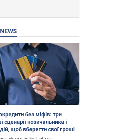
P NEWS
окредити без міфів: три
і сценарії позичальника і
дій, щоб вберегти свої гроші
ть діяти українці, аби не