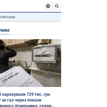
і обстріли
ливе
 нарахували 729 тис. грн
 за газ через покази
ованого лічильника: суддя