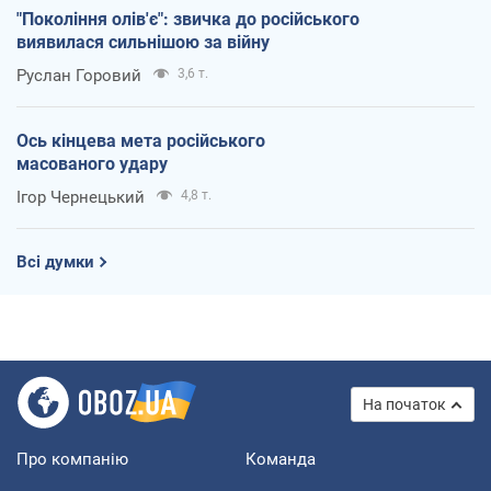
"Покоління олів'є": звичка до російського
виявилася сильнішою за війну
Руслан Горовий
3,6 т.
Ось кінцева мета російського
масованого удару
Ігор Чернецький
4,8 т.
Всі думки
На початок
Про компанію
Команда