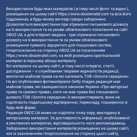
Використання будь-яких матеріалів ( в тому числі фото- та відео-),
розміщених на цьому сайті
https://www.obozrevatel.com
та всіх його
піддоменах, в будь-якому вигляді суворо заборонено.
Дозволяється використання при отриманні письмового дозволу
на їх використання та за умови обов'язкового посилання на сайт
OBOZ.UA, а для інтернет-видань - при отриманні письмового
дозволу на їх використання та за умови обов'язкового
розміщення прямого, відкритого для пошукових систем,
гіперпосилання на сторінку OBOZ.UA за посиланням
https://www.obozrevatel.com
, на якій розміщено оригінальний
матеріал в першому абзаці матеріалу.
Всі матеріали на цьому сайті, в тому числі інтерв’ю, статті,
дослідження – є службовими творами журналістів редакції,
виключні майнові права на які належать ТОВ «Золота середина».
На всі опубліковані фотоматеріали Getty Images редакція має
майнові права, які захищаються законом України «Про авторські
права та суміжні права», ніхто не має права без письмового
дозволу ТОВ «Золота середина» їх використовувати, вони не
підлягають подальшому відтворенню, перекладу, поширенню в
будь-якій формі.
Редакція OBOZ.UA може не поділяти точку зору, викладену в
авторському матеріалі. За достовірність інформації, опублікованої
в рекламних матеріалах, відповідальність несе рекламодавець.
Заборонено використання матеріалів розміщених на цьому сайті,
хоч із зазначенням гіперпосилання на сторінку цього сайту,