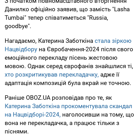
З початком повномасштабного вторгнення
Данилко офіційно заявив, що замість "Lasha
Tumbai" тепер співатиметься "Russia,
goodbye".
Нагадаємо, Катерина Заботкіна
стала зіркою
Нацвідбору
на Євробачення-2024 після свого
емоційного перекладу пісень жестовою
мовою. Однак серед єврофанів знайшлися ті,
хто розкритикував перекладачку,
адже її
адаптація композицій була вкрай не точною.
Раніше OBOZ.UA розповідав про те, як
Катерина Заботкіна прокоментувала скандал
на Нацвідборі-2024,
наголосивши на тому, що
вона не перекладачка, а працює тільки з
піснями.