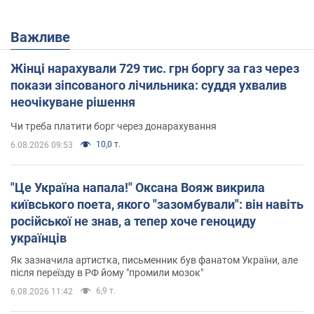
Важливе
Жінці нарахували 729 тис. грн боргу за газ через
покази зіпсованого лічильника: суддя ухвалив
неочікуване рішення
Чи треба платити борг через донарахування
10,0 т.
6.08.2026 09:53
"Це Україна напала!" Оксана Вояж викрила
київського поета, якого "зазомбували": він навіть
російської не знав, а тепер хоче геноциду
українців
Як зазначила артистка, письменник був фанатом України, але
після переїзду в РФ йому "промили мозок"
6,9 т.
6.08.2026 11:42