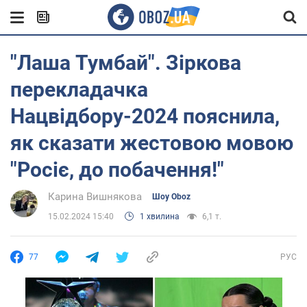
"Лаша Тумбай". Зіркова
перекладачка
Нацвідбору-2024 пояснила,
як сказати жестовою мовою
"Росіє, до побачення!"
Карина Вишнякова
Шоу Oboz
15.02.2024 15:40
1 хвилина
6,1 т.
77
РУС