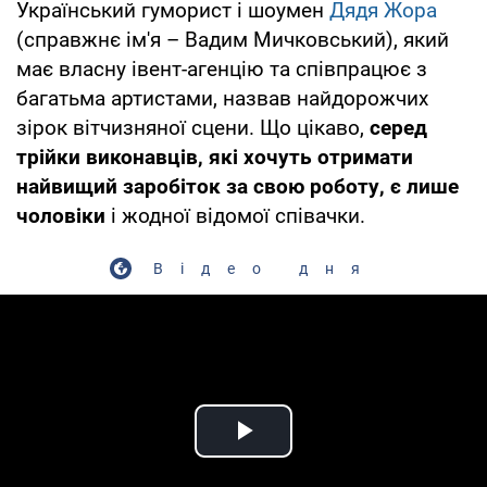
Український гуморист і шоумен
Дядя Жора
(справжнє ім'я – Вадим Мичковський), який
має власну івент-агенцію та співпрацює з
багатьма артистами, назвав найдорожчих
зірок вітчизняної сцени. Що цікаво,
серед
трійки виконавців, які хочуть отримати
найвищий заробіток за свою роботу, є лише
чоловіки
і жодної відомої співачки.
Відео дня
Play Video