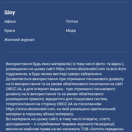
Шоу
Афіша
Плітки
Краса
Мода
Жіночий журнал
Використання будь-яких матеріалів ( в тому числі фото- та відео-),
розміщених на цьому сайті
https://www.obozrevatel.com
та всіх його
піддоменах, в будь-якому вигляді суворо заборонено.
Дозволяється використання при отриманні письмового дозволу
на їх використання та за умови обов'язкового посилання на сайт
OBOZ.UA, а для інтернет-видань - при отриманні письмового
дозволу на їх використання та за умови обов'язкового
розміщення прямого, відкритого для пошукових систем,
гіперпосилання на сторінку OBOZ.UA за посиланням
https://www.obozrevatel.com
, на якій розміщено оригінальний
матеріал в першому абзаці матеріалу.
Всі матеріали на цьому сайті, в тому числі інтерв’ю, статті,
дослідження – є службовими творами журналістів редакції,
виключні майнові права на які належать ТОВ «Золота середина».