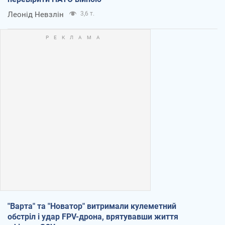
Леонід Невзлін
3,6 т.
"Варта" та "Новатор" витримали кулеметний
обстріл і удар FPV-дрона, врятувавши життя