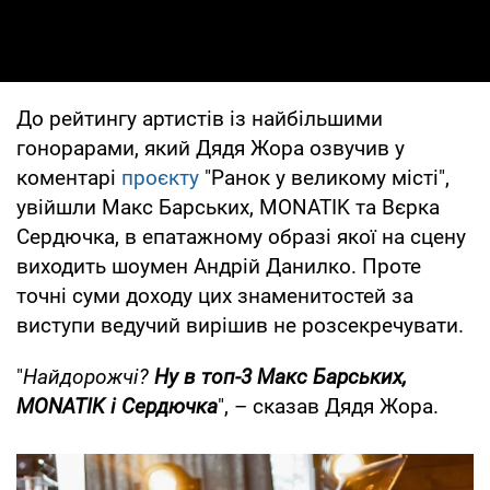
До рейтингу артистів із найбільшими
гонорарами, який Дядя Жора озвучив у
коментарі
проєкту
"Ранок у великому місті",
увійшли Макс Барських, MONATIK та Вєрка
Сердючка, в епатажному образі якої на сцену
виходить шоумен Андрій Данилко. Проте
точні суми доходу цих знаменитостей за
виступи ведучий вирішив не розсекречувати.
"
Найдорожчі?
Ну в топ-3 Макс Барських,
MONATIK і Сердючка
", – сказав Дядя Жора.