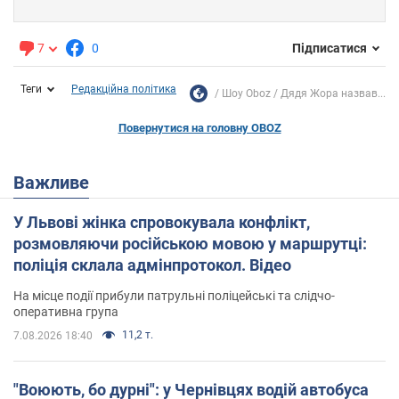
7
0
Підписатися
Теги
Редакційна політика
Шоу Oboz
Дядя Жора назвав...
Повернутися на головну OBOZ
Важливе
У Львові жінка спровокувала конфлікт,
розмовляючи російською мовою у маршрутці:
поліція склала адмінпротокол. Відео
На місце події прибули патрульні поліцейські та слідчо-
оперативна група
11,2 т.
7.08.2026 18:40
"Воюють, бо дурні": у Чернівцях водій автобуса