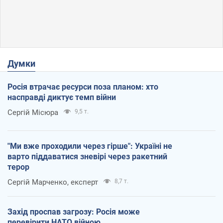
Думки
Росія втрачає ресурси поза планом: хто
насправді диктує темп війни
Сергій Місюра
9,5 т.
"Ми вже проходили через гірше": Україні не
варто піддаватися зневірі через ракетний
терор
Сергій Марченко, експерт
8,7 т.
Захід проспав загрозу: Росія може
перевірити НАТО війною