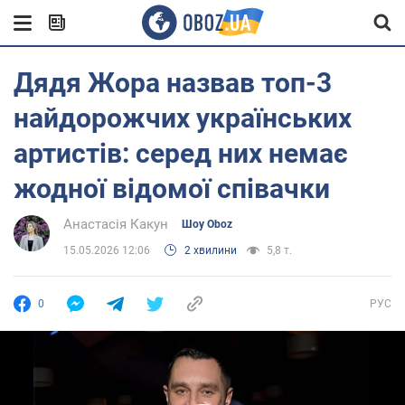
Дядя Жора назвав топ-3
найдорожчих українських
артистів: серед них немає
жодної відомої співачки
Анастасія Какун
Шоу Oboz
15.05.2026 12:06
2 хвилини
5,8 т.
0
РУС