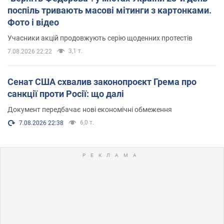
поспіль тривають масові мітинги з картонками.
Фото і відео
Учасники акцій продовжують серію щоденних протестів
3,1 т.
7.08.2026 22:22
Сенат США схвалив законопроєкт Грема про
санкції проти Росії: що далі
Документ передбачає нові економічні обмеження
6,0 т.
7.08.2026 22:38