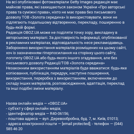
На всі опубліковані фотоматеріали Getty Images редакція має
майнові права, які захищаються законом України «Про авторські
права та суміжні права», ніхто не має права без письмового
дозволу ТОВ «Золота середина» їх використовувати, вони не
підлягають подальшому відтворенню, перекладу, поширенню в
будь-якій формі.
Редакція OBOZ.UA може не поділяти точку зору, викладену в
авторському матеріалі. За достовірність інформації, опублікованої
в рекламних матеріалах, відповідальність несе рекламодавець.
Заборонено використання матеріалів розміщених на цьому сайті,
хоч із зазначенням гіперпосилання на сторінку цього сайту,
логотипу OBOZ.UA або будь-якого іншого згадування, але без
письмового дозволу Редакції/ТОВ «Золота середина»
Незаконним використанням матеріалів буде вважатися: будь-яке
копiювання, публiкацiя, передрук, наступне поширення,
використання, переробка з використанням, включенням до
складу інших матеріалів, розповсюдження, адаптація, переклад
та інші подібні зміни матеріалу.
Назва онлайн медіа — «OBOZ.UA»
- суб'єкт у сфері онлайн медіа;
- ідентифікатор медіа — R40-06156;
- поштова адреса — вул. Деревообробна, буд. 7, м. Київ, 01013;
- адреса електронної пошти —
[email protected]
; - телефон — (044)
585 46 20