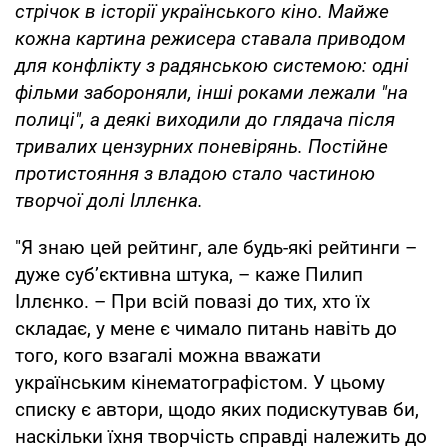
стрічок в історії українського кіно. Майже
кожна картина режисера ставала приводом
для конфлікту з радянською системою: одні
фільми забороняли, інші роками лежали "на
полиці", а деякі виходили до глядача після
тривалих цензурних поневірянь. Постійне
протистояння з владою стало частиною
творчої долі Іллєнка.
"Я знаю цей рейтинг, але будь-які рейтинги –
дуже суб’єктивна штука, – каже Пилип
Іллєнко. – При всій повазі до тих, хто їх
складає, у мене є чимало питань навіть до
того, кого взагалі можна вважати
українським кінематографістом. У цьому
списку є автори, щодо яких подискутував би,
наскільки їхня творчість справді належить до