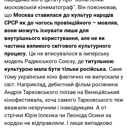
московській кінематограф". Він пояснював,
що
Москва ставилася до культур народів
СРСР як до чогось провінційного – мовляв,
вони можуть існувати лише для
внутрішнього користування, але не як
частина великого світового культурного
процесу.
Це не вписувалося в імперську
модель Радянського Союзу, де
титульною
культурою мала бути тільки російська.
Саме
тому українське кіно фактично не випускали у
світ. Наприклад, дебютний фільм росіянина
Андрія Тарковського поїхав на Венеційський
кінофестиваль, хоча самого Тарковського теж
вважали незручним і інакодумцем. А от
стрічки Юрія Іллєнка чи Леоніда Осики за
кордон не відправляли. І лише випадково