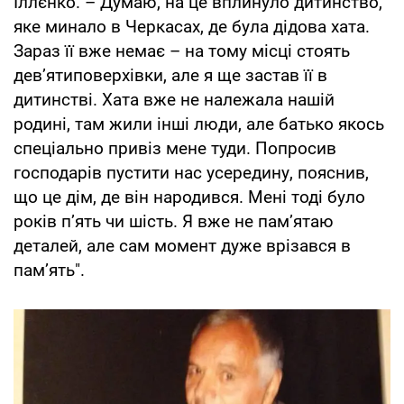
Іллєнко. – Думаю, на це вплинуло дитинство,
яке минало в Черкасах, де була дідова хата.
Зараз її вже немає – на тому місці стоять
дев’ятиповерхівки, але я ще застав її в
дитинстві. Хата вже не належала нашій
родині, там жили інші люди, але батько якось
спеціально привіз мене туди. Попросив
господарів пустити нас усередину, пояснив,
що це дім, де він народився. Мені тоді було
років п’ять чи шість. Я вже не пам’ятаю
деталей, але сам момент дуже врізався в
пам’ять".