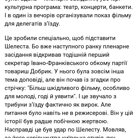
культурна програма: театр, концерти, банкети.
І в один із вечорів організували показ фільму
для делегатів з’їзду.
Це зробили спеціально, щоб підставити
Шелеста. Бо вже наступного ранку пленарне
засідання відкривав тодішній перший
секретар Івано-Франківського обкому партії
товариш Добрик. У нього була зовсім інша
тема доповіді, але він почав із згадки про
стрічку: "Більш шкідливого фільму, особливо
для молоді, годі й уявити". І це звучало з
трибуни з’їзду фактично як вирок. Але
питання було навіть не в режисерові. Він у цій
історії був радше побічною жертвою.
Насправді це був удар по Шелесту. Мовляв,
за його керівництва київська студія, яку