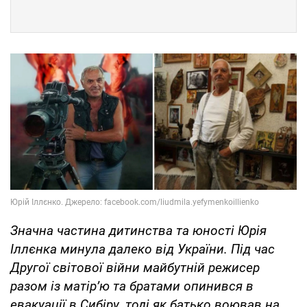
Значна частина дитинства та юності Юрія
Іллєнка минула далеко від України. Під час
Другої світової війни майбутній режисер
разом із матір’ю та братами опинився в
евакуації в Сибіру, тоді як батько воював на