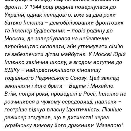
фронті. У 1944 році родина повернулася до
України, однак ненадовго: вже за два роки
батько Іллєнка – демобілізований фронтовик
та інженер-будівельник – повіз родину до
Москви, де завербувався на небезпечне
виробництво скловати, аби утримувати сім’ю
та забезпечити дітям майбутнє. У Москві Юрій
Іллєнко закінчив школу, а згодом вступив до
ВДІКу – найпрестижнішого кіновишу
тодішнього Радянського Союзу. Цей заклад
закінчили і його брати – Вадим і Михайло.
Втім, попри роки, проведені в Росії, Іллєнко не
розчинився в чужому середовищі, навпаки –
гостріше відчув власну ідентичність. Пізніше
режисер згадував, що в дитинстві через
українську вимову його дражнили "Мазепою".