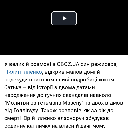
Play Video
У великій розмові з OBOZ.UA син режисера,
Пилип Іллєнко
, відкрив маловідомі й
подекуди приголомшливі подробиці життя
батька – від історії з двома датами
народження до гучних скандалів навколо
"Молитви за гетьмана Мазепу" та двох відмов
від Голлівуду. Також розповів, як за рік до
смерті Юрій Іллєнко власноруч збудував
родинну капличку на власній дачі, чому