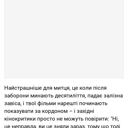
Найстрашніше для митця, це коли після
заборони минають десятиліття, падає залізна
завіса, і твої фільми нарешті починають
показувати за кордоном – і західні
кінокритики просто не можуть повірити: "Ні,
це неправда, ви це зняли зараз, тому що тоді