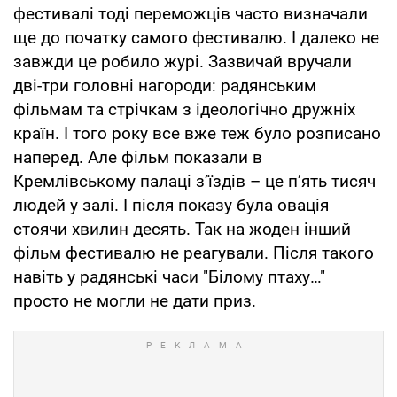
фестивалі тоді переможців часто визначали
ще до початку самого фестивалю. І далеко не
завжди це робило журі. Зазвичай вручали
дві-три головні нагороди: радянським
фільмам та стрічкам з ідеологічно дружніх
країн. І того року все вже теж було розписано
наперед. Але фільм показали в
Кремлівському палаці з’їздів – це п’ять тисяч
людей у залі. І після показу була овація
стоячи хвилин десять. Так на жоден інший
фільм фестивалю не реагували. Після такого
навіть у радянські часи "Білому птаху…"
просто не могли не дати приз.