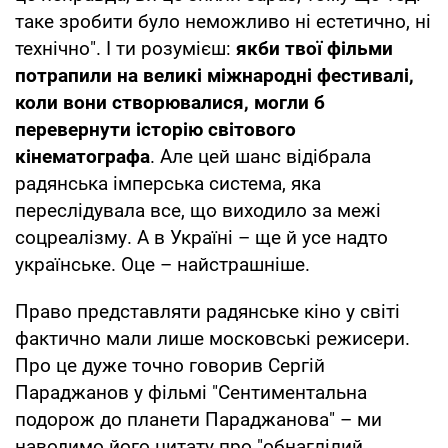
таке зробити було неможливо ні естетично, ні
технічно". І ти розумієш:
якби твої фільми
потрапили на великі міжнародні фестивалі,
коли вони створювалися,
могли б
перевернути історію світового
кінематографа
. Але цей шанс відібрала
радянська імперська система, яка
переслідувала все, що виходило за межі
соцреалізму. А в Україні – ще й усе надто
українське. Оце – найстрашніше.
Право представляти радянське кіно у світі
фактично мали лише московські режисери.
Про це дуже точно говорив Сергій
Параджанов у фільмі "Сентиментальна
подорож до планети Параджанова" – ми
наводимо його цитату про "обнаглілий