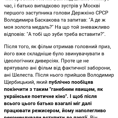
час, і батько випадково зустрів у Москві
першого заступника голови Держкіно СРСР
Володимира Баскакова та запитав: "А де ж
моя золота медаль?" На що той зневажливо
відповів: "А тобі що зуби треба вставити?".
Після того, як фільм отримав головний приз,
його вже складніше було звинувачувати в
ідеологічних диверсіях. Проте це не
врятувало ані фільм від фактичної заборони,
ані Шелеста. Після нього прийшов Володимир
Щербицький, який
публічно пообіцяв
покінчити з таким "ганебним явищем, як
українське поетичне кіно". І щоб після
всього цього батько взагалі міг далі
працювати режисером, йому наполегливо
рекомендували вступити до партії.
Він