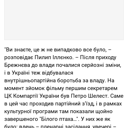
"Ви знаєте, це ж не випадково все було, –
розповідає Пилип Іллєнко. – Після приходу
Брежнєва до влади почалися серйозні зміни,
і в Україні теж відбувалася
внутрішньопартійна боротьба за владу. На
момент зйомок фільму першим секретарем
ЦК Компартії України був Петро Шелест. Саме
в цей час проходив партійний з’їзд, і в рамках
культурної програми там показали щойно
завершеного "Білого птаха…". У них же як
було: вдень – пленарні засідання, увечері –