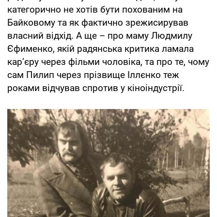
категорично не хотів бути похованим на
Байковому та як фактично зрежисирував
власний відхід. А ще – про маму Людмилу
Єфименко, якій радянська критика ламала
кар’єру через фільми чоловіка, та про те, чому
сам Пилип через прізвище Іллєнко теж
роками відчував спротив у кіноіндустрії.