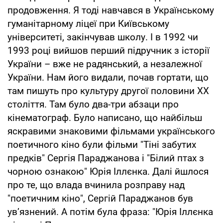
продовження. Я тоді навчався в Українському
гуманітарному ліцеї при Київському
університеті, закінчував школу. І в 1992 чи
1993 році вийшов перший підручник з історії
України – вже не радянський, а незалежної
України. Нам його видали, почав гортати, що
там пишуть про культуру другої половини ХХ
століття. Там було два-три абзаци про
кінематограф. Було написано, що найбільш
яскравими знаковими фільмами українського
поетичного кіно були фільми "Тіні забутих
предків" Сергія Параджанова і "Білий птах з
чорною ознакою" Юрія Іллєнка. Далі йшлося
про те, що влада вчинила розправу над
"поетичним кіно", Сергій Параджанов був
ув’язнений. А потім була фраза: "Юрія Іллєнка