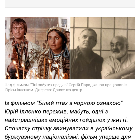
Із фільмом "Білий птах з чорною ознакою"
Юрій Іллєнко пережив, мабуть, одні з
найстрашніших емоційних гойдалок у житті.
Спочатку стрічку звинуватили в українському
буржуазному націоналізмі: фільм уперше для