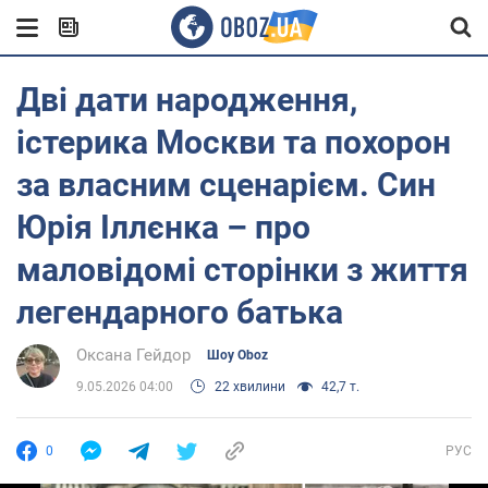
Дві дати народження,
істерика Москви та похорон
за власним сценарієм. Син
Юрія Іллєнка – про
маловідомі сторінки з життя
легендарного батька
Оксана Гейдор
Шоу Oboz
9.05.2026 04:00
22 хвилини
42,7 т.
0
РУС