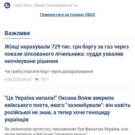
Шоу Oboz
Мурат Налчаджиоглу та...
Повернутися на головну OBOZ
Важливе
Жінці нарахували 729 тис. грн боргу за газ через
покази зіпсованого лічильника: суддя ухвалив
неочікуване рішення
Чи треба платити борг через донарахування
5,0 т.
6.08.2026 09:53
"Це Україна напала!" Оксана Вояж викрила
київського поета, якого "зазомбували": він навіть
російської не знав, а тепер хоче геноциду
українців
Як зазначила артистка, письменник був фанатом України, але
після переїзду в РФ йому "промили мозок"