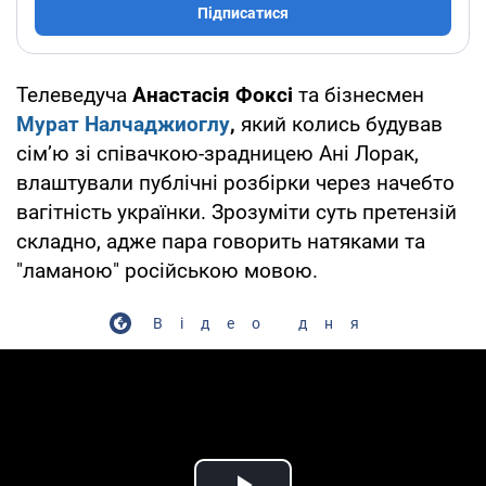
Підписатися
Телеведуча
Анастасія Фоксі
та бізнесмен
Мурат Налчаджиоглу
,
який колись будував
сімʼю зі співачкою-зрадницею Ані Лорак,
влаштували публічні розбірки через начебто
вагітність українки. Зрозуміти суть претензій
складно, адже пара говорить натяками та
"ламаною" російською мовою.
Відео дня