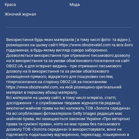
Краса
Мода
Жіночий журнал
Використання будь-яких матеріалів ( в тому числі фото- та відео-),
розміщених на цьому сайті
https://www.obozrevatel.com
та всіх його
піддоменах, в будь-якому вигляді суворо заборонено.
Дозволяється використання при отриманні письмового дозволу
на їх використання та за умови обов'язкового посилання на сайт
OBOZ.UA, а для інтернет-видань - при отриманні письмового
дозволу на їх використання та за умови обов'язкового
розміщення прямого, відкритого для пошукових систем,
гіперпосилання на сторінку OBOZ.UA за посиланням
https://www.obozrevatel.com
, на якій розміщено оригінальний
матеріал в першому абзаці матеріалу.
Всі матеріали на цьому сайті, в тому числі інтерв’ю, статті,
дослідження – є службовими творами журналістів редакції,
виключні майнові права на які належать ТОВ «Золота середина».
На всі опубліковані фотоматеріали Getty Images редакція має
майнові права, які захищаються законом України «Про авторські
права та суміжні права», ніхто не має права без письмового
дозволу ТОВ «Золота середина» їх використовувати, вони не
підлягають подальшому відтворенню, перекладу, поширенню в