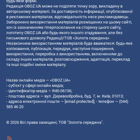
будь-якій формі.
Редакція OBOZ.UA може не поділяти точку зору, викладену в
авторському матеріалі. За достовірність інформації, опублікованої
в рекламних матеріалах, відповідальність несе рекламодавець.
Заборонено використання матеріалів розміщених на цьому сайті,
хоч із зазначенням гіперпосилання на сторінку цього сайту,
логотипу OBOZ.UA або будь-якого іншого згадування, але без
письмового дозволу Редакції/ТОВ «Золота середина»
Незаконним використанням матеріалів буде вважатися: будь-яке
копiювання, публiкацiя, передрук, наступне поширення,
використання, переробка з використанням, включенням до
складу інших матеріалів, розповсюдження, адаптація, переклад
та інші подібні зміни матеріалу.
Назва онлайн медіа — «OBOZ.UA»
- суб'єкт у сфері онлайн медіа;
- ідентифікатор медіа — R40-06156;
- поштова адреса — вул. Деревообробна, буд. 7, м. Київ, 01013;
- адреса електронної пошти —
[email protected]
; - телефон — (044)
585 46 20
© 2026 Всі права захищені, ТОВ "Золота середина".