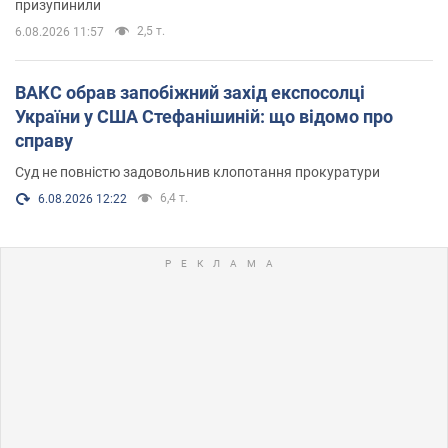
призупинили
2,5 т.
6.08.2026 11:57
ВАКС обрав запобіжний захід експосолці
України у США Стефанішиній: що відомо про
справу
Суд не повністю задовольнив клопотання прокуратури
6,4 т.
6.08.2026 12:22