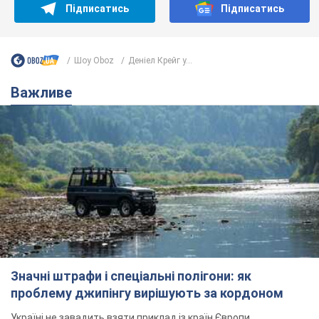
Значні штрафи і спеціальні полігони: як
проблему джипінгу вирішують за кордоном
Україні не завадить взяти приклад із країн Європи
8.08.2026 05:10
2,7 т.
На Прикарпатті після аномальної
спеки пройшла потужна злива:
дороги перетворились на річки.
Відео
Негода накрила Івано-Франківщину та
курортний Буковель