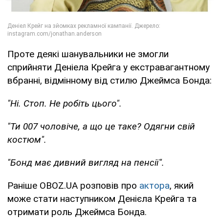
Проте деякі шанувальники не змогли
сприйняти Деніела Крейга у екстравагантному
вбранні, відмінному від стилю Джеймса Бонда:
"Ні. Стоп. Не робіть цього".
"Ти 007 чоловіче, а що це таке? Одягни свій
костюм".
"Бонд має дивний вигляд на пенсії".
Раніше OBOZ.UA розповів про
актора
, який
може стати наступником Денієла Крейга та
отримати роль Джеймса Бонда.