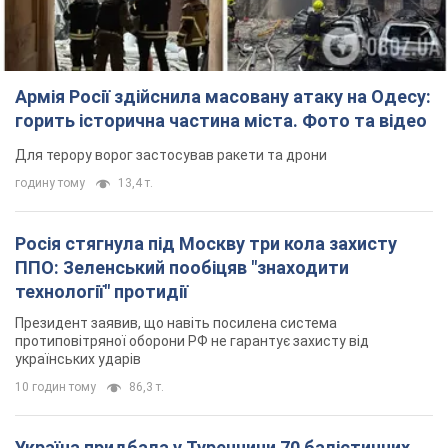
Росія стягнула під Москву три кола захисту
ППО: Зеленський пообіцяв "знаходити
технології" протидії
Президент заявив, що навіть посилена система
протиповітряної оборони РФ не гарантує захисту від
українських ударів
10 годин тому
86,3 т.
Україна придбала у Туреччини 70 балістичних
ракет і багато іншого озброєння: у Держдепі
США оприлюднили список
Держдеп вже поставив до відома американський Конгрес
11 годин тому
14,4 т.