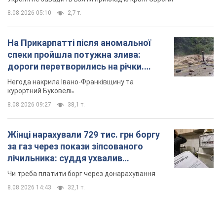
8.08.2026 09:27
38,1 т.
Жінці нарахували 729 тис. грн боргу
за газ через покази зіпсованого
лічильника: суддя ухвалив
неочікуване рішення
Чи треба платити борг через донарахування
8.08.2026 14:43
32,1 т.