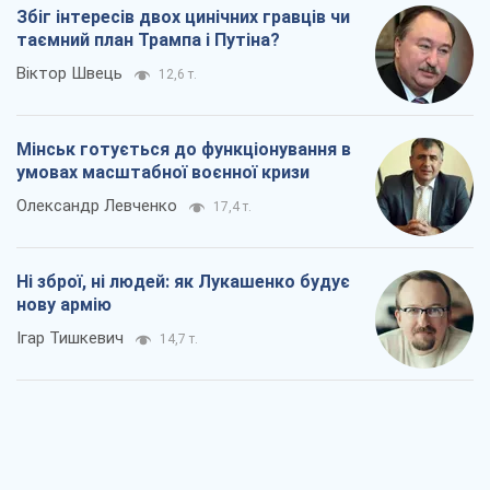
Ні зброї, ні людей: як Лукашенко будує
нову армію
Ігар Тишкевич
14,7 т.
Коли закінчиться війна?