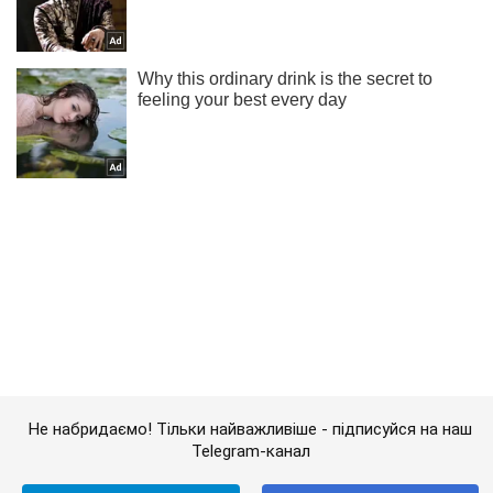
Не набридаємо! Тільки найважливіше - підписуйся на наш
Telegram-канал
Підписатись
Підписатись
Шоу Oboz
Деніел Крейг у...
Важливе