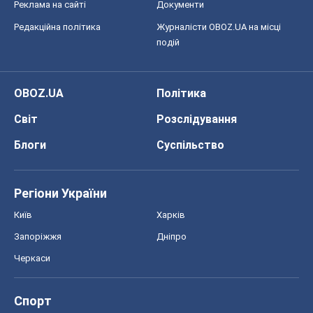
Блоги
Суспільство
Регіони України
Київ
Харків
Запоріжжя
Дніпро
Черкаси
Спорт
Футбол
Баскетбол
Хокей
Бокс
Формула-1
Моя школа
ГДЗ
Підручники
Онлайн уроки
ДПА