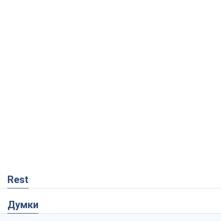
Rest
Думки
Збіг інтересів двох цинічних гравців чи
таємний план Трампа і Путіна?
Віктор Швець
12,6 т.
Мінськ готується до функціонування в
умовах масштабної воєнної кризи
Олександр Левченко
17,4 т.