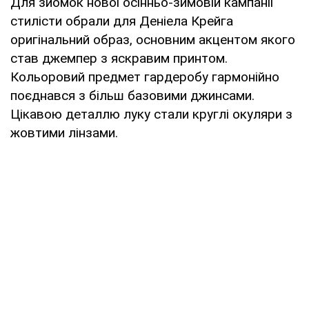
Для зйомок нової осінньо-зимовій кампанії
стилісти обрали для Деніела Крейга
оригінальний образ, основним акцентом якого
став джемпер з яскравим принтом.
Кольоровий предмет гардеробу гармонійно
поєднався з більш базовими джинсами.
Цікавою деталлю луку стали круглі окуляри з
жовтими лінзами.