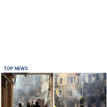
TOP NEWS
Армія Росії здійснила масовану атаку на Одесу:
горить історична частина міста. Фото та відео
Для терору ворог застосував ракети та дрони
годину тому
13,4 т.