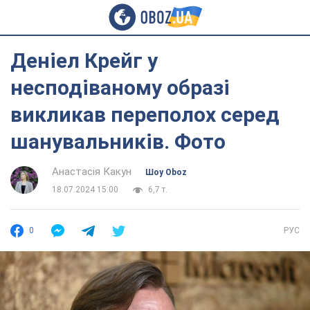
Деніел Крейг у
несподіваному образі
викликав переполох серед
шанувальників. Фото
Анастасія Какун
Шоу Oboz
18.07.2024 15:00
6,7 т.
0
РУС