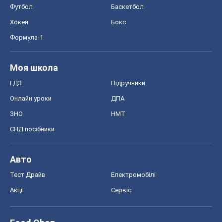
ЗНО
НМТ
СНД посібники
Авто
Тест Драйв
Електромобілі
Акції
Сервіс
Food Oboz
Рецепти
Напої
Дієти
Економіка
Ринки та компанії
Макроекономіка