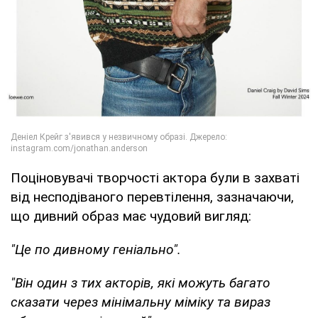
Поціновувачі творчості актора були в захваті
від несподіваного перевтілення, зазначаючи,
що дивний образ має чудовий вигляд:
"Це по дивному геніально".
"Він один з тих акторів, які можуть багато
сказати через мінімальну міміку та вираз