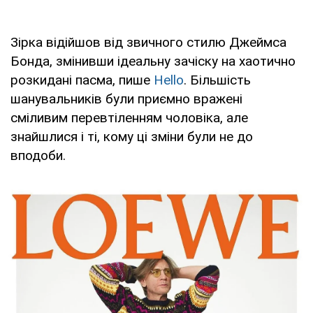
Зірка відійшов від звичного стилю Джеймса
Бонда, змінивши ідеальну зачіску на хаотично
розкидані пасма, пише
Hello
. Більшість
шанувальників були приємно вражені
сміливим перевтіленням чоловіка, але
знайшлися і ті, кому ці зміни були не до
вподоби.