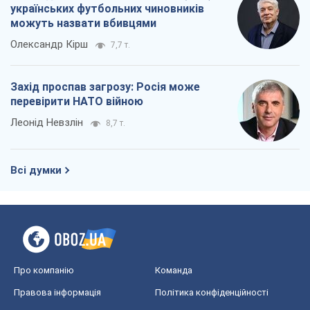
Всі думки
Про компанію
Команда
Правова інформація
Політика конфіденційності
Реклама на сайті
Документи
Редакційна політика
Журналісти OBOZ.UA на місці
подій
OBOZ.UA
Політика
Світ
Розслідування