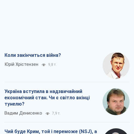
Юрій Хрістензен
9,8 т.
Україна вступила в надзвичайний
економічний стан. Чи є світло вкінці
тунелю?
Вадим Денисенко
7,9 т.
Чий буде Крим, той і переможе (NSJ), а
українських футбольних чиновників
можуть назвати вбивцями
Олександр Кірш
7,7 т.
Захід проспав загрозу: Росія може
перевірити НАТО війною
Леонід Невзлін
8,7 т.