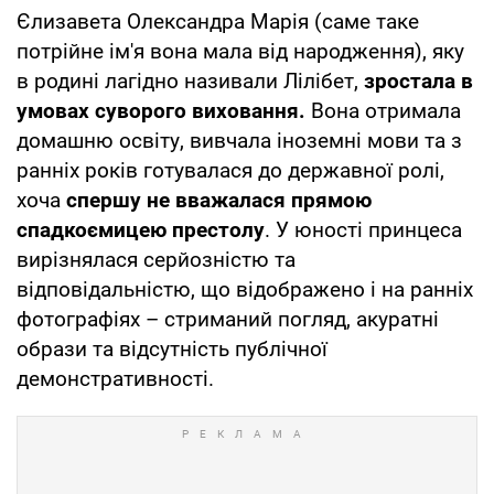
Єлизавета Олександра Марія (саме таке
потрійне ім'я вона мала від народження), яку
в родині лагідно називали Лілібет,
зростала в
умовах суворого виховання.
Вона отримала
домашню освіту, вивчала іноземні мови та з
ранніх років готувалася до державної ролі,
хоча
спершу не вважалася прямою
спадкоємицею престолу
. У юності принцеса
вирізнялася серйозністю та
відповідальністю, що відображено і на ранніх
фотографіях – стриманий погляд, акуратні
образи та відсутність публічної
демонстративності.