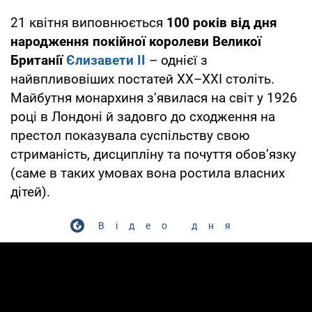
21 квітня виповнюється
100 років від дня
народження покійної королеви Великої
Британії
Єлизавети II
– однієї з
найвпливовіших постатей ХХ–ХХІ століть.
Майбутня монархиня з’явилася на світ у 1926
році в Лондоні й задовго до сходження на
престол показувала суспільству свою
стриманість, дисципліну та почуття обов’язку
(саме в таких умовах вона ростила власних
дітей).
Відео дня