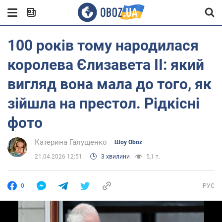
100 років тому народилася
королева Єлизавета II: який
вигляд вона мала до того, як
зійшла на престол. Рідкісні
фото
Катерина Галущенко
Шоу Oboz
21.04.2026 12:51
3 хвилини
5,1 т.
0
РУС