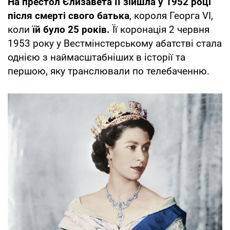
На престол Єлизавета II зійшла у 1952 році
після смерті свого батька
, короля Георга VI,
коли
їй було 25 років.
Її коронація 2 червня
1953 року у Вестмінстерському абатстві стала
однією з наймасштабніших в історії та
першою, яку транслювали по телебаченню.