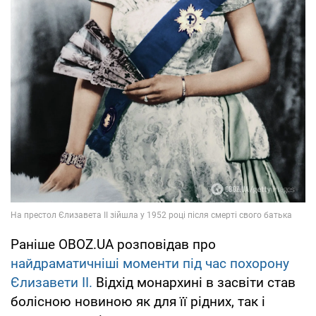
Раніше OBOZ.UA розповідав про
найдраматичніші моменти під час похорону
Єлизавети ІІ.
Відхід монархині в засвіти став
болісною новиною як для її рідних, так і