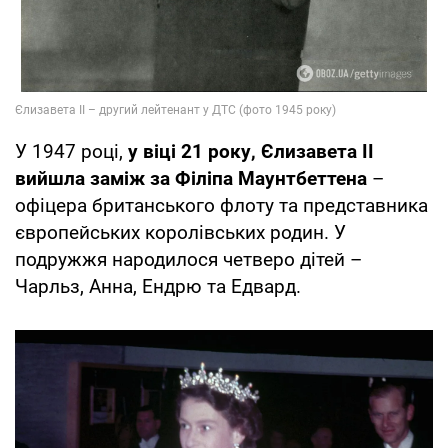
У 1947 році,
у віці 21 року, Єлизавета ІІ
вийшла заміж за Філіпа Маунтбеттена
–
офіцера британського флоту та представника
європейських королівських родин. У
подружжя народилося четверо дітей –
Чарльз, Анна, Ендрю та Едвард.