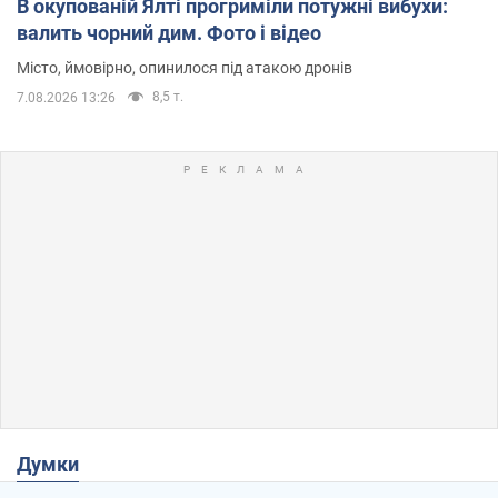
В окупованій Ялті прогриміли потужні вибухи:
валить чорний дим. Фото і відео
Місто, ймовірно, опинилося під атакою дронів
8,5 т.
7.08.2026 13:26
Думки