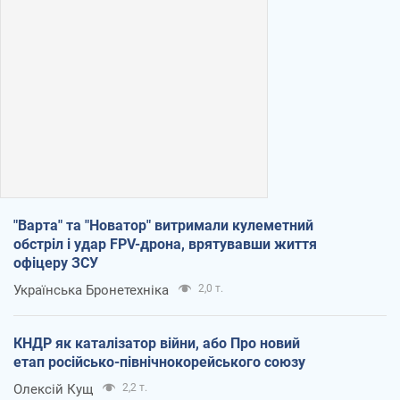
"Варта" та "Новатор" витримали кулеметний
обстріл і удар FPV-дрона, врятувавши життя
офіцеру ЗСУ
Українська Бронетехніка
2,0 т.
КНДР як каталізатор війни, або Про новий
етап російсько-північнокорейського союзу
Олексій Кущ
2,2 т.