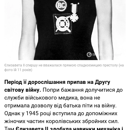
Період її дорослішання припав на Другу
світову війну.
Попри бажання долучитися до
служби військового медика, вона не
отримала дозволу від батька піти на війну.
Однак у 1945 році вступила до допоміжних
жіночих частин королівських збройних сил.
Там
Єлизавета ІІ здобула навички механіка і