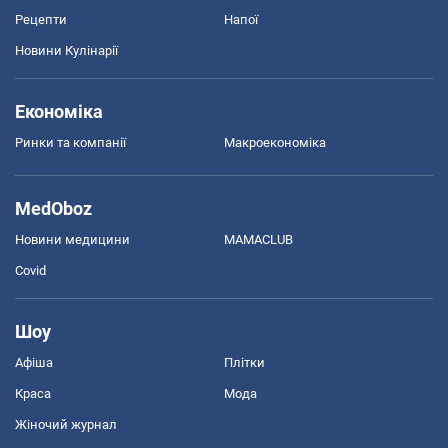
Рецепти
Напої
Новини Кулінарії
Економіка
Ринки та компанії
Макроекономіка
MedOboz
Новини медицини
MAMACLUB
Covid
Шоу
Афіша
Плітки
Краса
Мода
Жіночий журнал