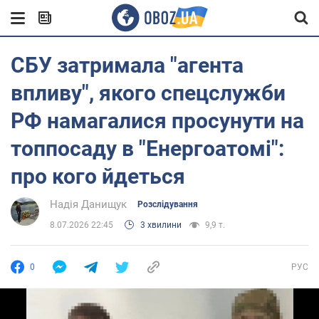
СБУ затримала "агента
впливу", якого спецслужби
РФ намагалися просунути на
топпосаду в "Енергоатомі":
про кого йдеться
Надія Данищук
Розслідування
8.07.2026 22:45
3 хвилини
9,9 т.
0
РУС