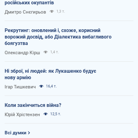
російських окупантів
Дмитро Снєгирьов
1,3 т.
Рекрутинг: оновлений і, схоже, корисний
ворожий досвід, або Діалектика вибагливого
боягузтва
Олександр Кірш
1,4 т.
Ні зброї, ні людей: як Лукашенко будує
нову армію
Ігар Тишкевич
16,4 т.
Коли закінчиться війна?
Юрій Хрістензен
12,5 т.
Всі думки