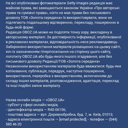
На всі опубліковані фотоматеріали Getty Images редакція має
майнові права, які захищаються законом України «Про авторські
права та суміжні права», ніхто не має права без письмового
дозволу ТОВ «Золота середина» їх використовувати, вони не
підлягають подальшому відтворенню, перекладу, поширенню в
будь-якій формі.
Редакція OBOZ.UA може не поділяти точку зору, викладену в
авторському матеріалі. За достовірність інформації, опублікованої
в рекламних матеріалах, відповідальність несе рекламодавець.
Заборонено використання матеріалів розміщених на цьому сайті,
хоч із зазначенням гіперпосилання на сторінку цього сайту,
логотипу OBOZ.UA або будь-якого іншого згадування, але без
письмового дозволу Редакції/ТОВ «Золота середина»
Незаконним використанням матеріалів буде вважатися: будь-яке
копiювання, публiкацiя, передрук, наступне поширення,
використання, переробка з використанням, включенням до
складу інших матеріалів, розповсюдження, адаптація, переклад
та інші подібні зміни матеріалу.
Назва онлайн медіа — «OBOZ.UA»
- суб'єкт у сфері онлайн медіа;
- ідентифікатор медіа — R40-06156;
- поштова адреса — вул. Деревообробна, буд. 7, м. Київ, 01013;
- адреса електронної пошти —
[email protected]
; - телефон — (044)
585 46 20