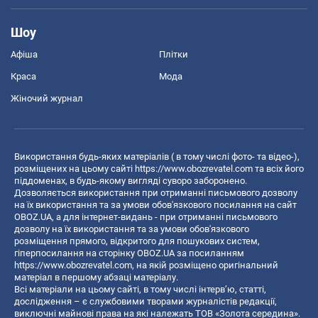
Шоу
Афіша
Плітки
Краса
Мода
Жіночий журнал
Використання будь-яких матеріалів ( в тому числі фото- та відео-),
розміщених на цьому сайті
https://www.obozrevatel.com
та всіх його
піддоменах, в будь-якому вигляді суворо заборонено.
Дозволяється використання при отриманні письмового дозволу
на їх використання та за умови обов'язкового посилання на сайт
OBOZ.UA, а для інтернет-видань - при отриманні письмового
дозволу на їх використання та за умови обов'язкового
розміщення прямого, відкритого для пошукових систем,
гіперпосилання на сторінку OBOZ.UA за посиланням
https://www.obozrevatel.com
, на якій розміщено оригінальний
матеріал в першому абзаці матеріалу.
Всі матеріали на цьому сайті, в тому числі інтерв’ю, статті,
дослідження – є службовими творами журналістів редакції,
виключні майнові права на які належать ТОВ «Золота середина».