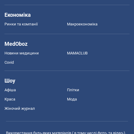
Економіка
Ринки та компанії
Макроекономіка
MedOboz
Новини медицини
MAMACLUB
Covid
Шоу
Афіша
Плітки
Краса
Мода
Жіночий журнал
Використання будь-яких матеріалів ( в тому числі фото- та відео-),