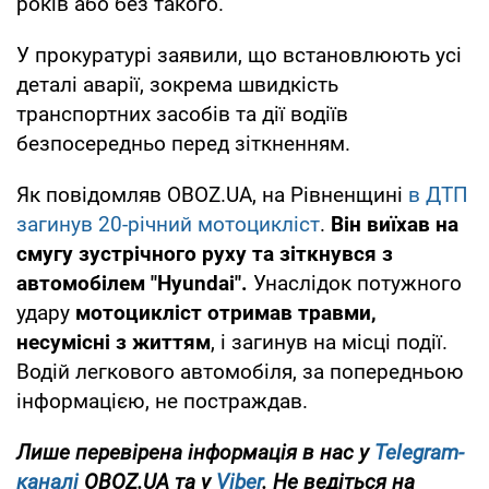
років або без такого.
У прокуратурі заявили, що встановлюють усі
деталі аварії, зокрема швидкість
транспортних засобів та дії водіїв
безпосередньо перед зіткненням.
Як повідомляв OBOZ.UA, на Рівненщині
в ДТП
загинув 20-річний мотоцикліст
.
Він виїхав на
смугу зустрічного руху та зіткнувся з
автомобілем "Hyundai".
Унаслідок потужного
удару
мотоцикліст отримав травми,
несумісні з життям
, і загинув на місці події.
Водій легкового автомобіля, за попередньою
інформацією, не постраждав.
Лише перевірена інформація в нас у
Telegram-
каналі
OBOZ.UA та у
Viber
. Не ведіться на