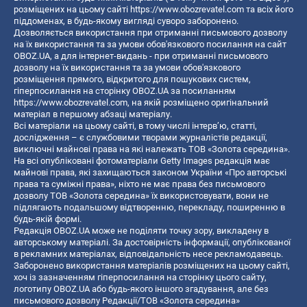
розміщених на цьому сайті
https://www.obozrevatel.com
та всіх його
піддоменах, в будь-якому вигляді суворо заборонено.
Дозволяється використання при отриманні письмового дозволу
на їх використання та за умови обов'язкового посилання на сайт
OBOZ.UA, а для інтернет-видань - при отриманні письмового
дозволу на їх використання та за умови обов'язкового
розміщення прямого, відкритого для пошукових систем,
гіперпосилання на сторінку OBOZ.UA за посиланням
https://www.obozrevatel.com
, на якій розміщено оригінальний
матеріал в першому абзаці матеріалу.
Всі матеріали на цьому сайті, в тому числі інтерв’ю, статті,
дослідження – є службовими творами журналістів редакції,
виключні майнові права на які належать ТОВ «Золота середина».
На всі опубліковані фотоматеріали Getty Images редакція має
майнові права, які захищаються законом України «Про авторські
права та суміжні права», ніхто не має права без письмового
дозволу ТОВ «Золота середина» їх використовувати, вони не
підлягають подальшому відтворенню, перекладу, поширенню в
будь-якій формі.
Редакція OBOZ.UA може не поділяти точку зору, викладену в
авторському матеріалі. За достовірність інформації, опублікованої
в рекламних матеріалах, відповідальність несе рекламодавець.
Заборонено використання матеріалів розміщених на цьому сайті,
хоч із зазначенням гіперпосилання на сторінку цього сайту,
логотипу OBOZ.UA або будь-якого іншого згадування, але без
письмового дозволу Редакції/ТОВ «Золота середина»