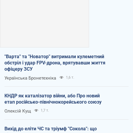
"Варта" та "Новатор" витримали кулеметний
обстріл і удар FPV-дрона, врятувавши життя
офіцеру ЗСУ
Українська Бронетехніка
1,6 т.
КНДР як каталізатор війни, або Про новий
етап російсько-північнокорейського союзу
Олексій Кущ
1,7 т.
Вихід до еліти ЧС та тріумф "Сокола": що