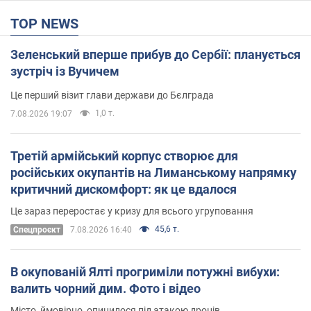
TOP NEWS
Зеленський вперше прибув до Сербії: планується
зустріч із Вучичем
Це перший візит глави держави до Бєлграда
1,0 т.
7.08.2026 19:07
Третій армійський корпус створює для
російських окупантів на Лиманському напрямку
критичний дискомфорт: як це вдалося
Це зараз переростає у кризу для всього угруповання
45,6 т.
Cпецпроєкт
7.08.2026 16:40
В окупованій Ялті прогриміли потужні вибухи:
валить чорний дим. Фото і відео
Місто, ймовірно, опинилося під атакою дронів