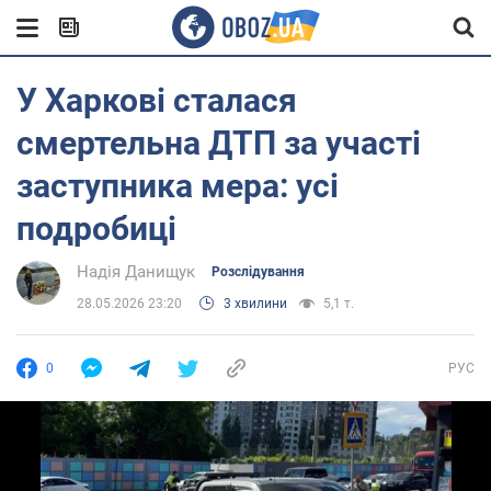
У Харкові сталася
смертельна ДТП за участі
заступника мера: усі
подробиці
Надія Данищук
Розслідування
28.05.2026 23:20
3 хвилини
5,1 т.
0
РУС