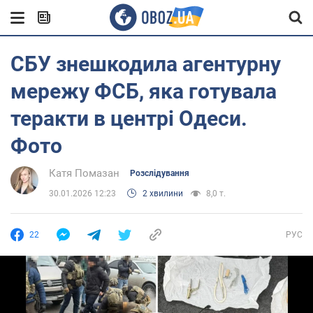
СБУ знешкодила агентурну
мережу ФСБ, яка готувала
теракти в центрі Одеси.
Фото
Катя Помазан
Розслідування
30.01.2026 12:23
2 хвилини
8,0 т.
22
РУС