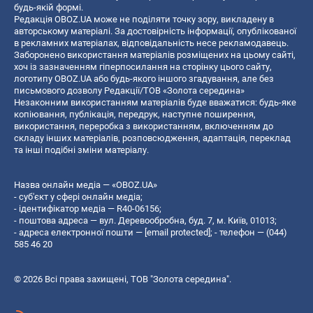
будь-якій формі.
Редакція OBOZ.UA може не поділяти точку зору, викладену в
авторському матеріалі. За достовірність інформації, опублікованої
в рекламних матеріалах, відповідальність несе рекламодавець.
Заборонено використання матеріалів розміщених на цьому сайті,
хоч із зазначенням гіперпосилання на сторінку цього сайту,
логотипу OBOZ.UA або будь-якого іншого згадування, але без
письмового дозволу Редакції/ТОВ «Золота середина»
Незаконним використанням матеріалів буде вважатися: будь-яке
копiювання, публiкацiя, передрук, наступне поширення,
використання, переробка з використанням, включенням до
складу інших матеріалів, розповсюдження, адаптація, переклад
та інші подібні зміни матеріалу.
Назва онлайн медіа — «OBOZ.UA»
- суб'єкт у сфері онлайн медіа;
- ідентифікатор медіа — R40-06156;
- поштова адреса — вул. Деревообробна, буд. 7, м. Київ, 01013;
- адреса електронної пошти —
[email protected]
; - телефон — (044)
585 46 20
© 2026 Всі права захищені, ТОВ "Золота середина".