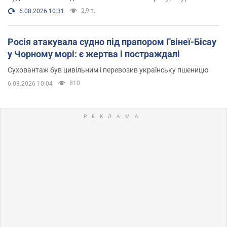
2,9 т.
6.08.2026 10:31
Росія атакувала судно під прапором Гвінеї-Бісау
у Чорному морі: є жертва і постраждалі
Суховантаж був цивільним і перевозив українську пшеницю
810
6.08.2026 10:04