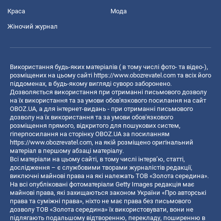
Краса
Мода
Жіночий журнал
Використання будь-яких матеріалів ( в тому числі фото- та відео-),
розміщених на цьому сайті
https://www.obozrevatel.com
та всіх його
піддоменах, в будь-якому вигляді суворо заборонено.
Дозволяється використання при отриманні письмового дозволу
на їх використання та за умови обов'язкового посилання на сайт
OBOZ.UA, а для інтернет-видань - при отриманні письмового
дозволу на їх використання та за умови обов'язкового
розміщення прямого, відкритого для пошукових систем,
гіперпосилання на сторінку OBOZ.UA за посиланням
https://www.obozrevatel.com
, на якій розміщено оригінальний
матеріал в першому абзаці матеріалу.
Всі матеріали на цьому сайті, в тому числі інтерв’ю, статті,
дослідження – є службовими творами журналістів редакції,
виключні майнові права на які належать ТОВ «Золота середина».
На всі опубліковані фотоматеріали Getty Images редакція має
майнові права, які захищаються законом України «Про авторські
права та суміжні права», ніхто не має права без письмового
дозволу ТОВ «Золота середина» їх використовувати, вони не
підлягають подальшому відтворенню, перекладу, поширенню в