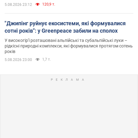
120,9 т.
5.08.2026 23:12
"Джипінг руйнує екосистеми, які формувалися
сотні років": у Greenpeace забили на сполох
У високогір'ї розташовані альпійські та субальпійські луки –
рідкісні природні комплекси, які формувалися протягом сотень
років
1,7 т.
5.08.2026 23:00