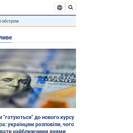
і обстріли
ливе
и "готуються" до нового курсу
ра: українцям розповіли, чого
увати найближчими днями