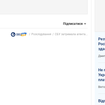
Підписатися
Розслідування
СБУ затримала агента...
Рез
Рос
зда
Дмит
Не 
Укр
пла
Вікт
Від