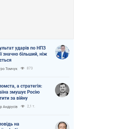
ультат ударів по НПЗ
ії значно більший, ніж
ється
873
ро Томчук
помста, а стратегія:
аїна змушує Росію
тити за війну
2,1 т.
ор Андрусів
повідь на