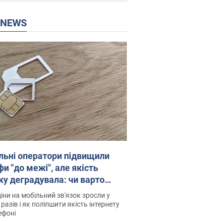
P NEWS
льні оператори підвищили
и "до межі", але якість
ку деградувала: чи варто
житись на ціни
іни на мобільний зв'язок зросли у
 разів і як поліпшити якість інтернету
ефоні