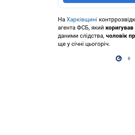
На
Харківщині
контррозвід
агента ФСБ, який
коригував 
даними слідства,
чоловік п
ще у січні цьогоріч.
В