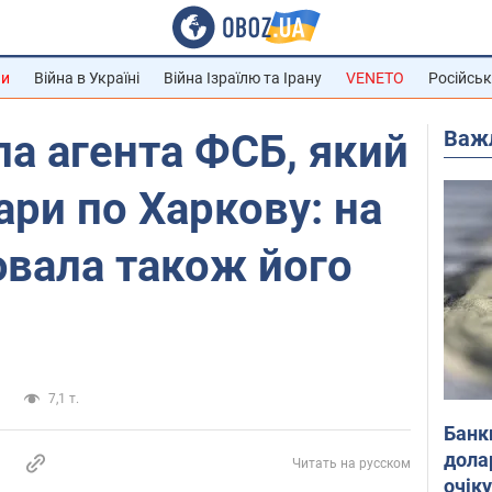
ни
Війна в Україні
Війна Ізраїлю та Ірану
VENETO
Російськ
Важ
а агента ФСБ, який
ари по Харкову: на
ювала також його
а
7,1 т.
Банк
дола
Читать на русском
очік