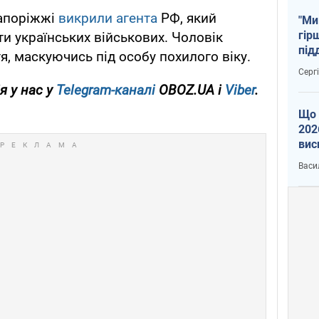
Запоріжжі
викрили агента
РФ, який
"Ми
гір
и українських військових. Чоловік
під
я, маскуючись під особу похилого віку.
рак
Серг
я у нас у
Telegram-каналі
OBOZ.UA і
Viber
.
Що 
202
вис
про
Васи