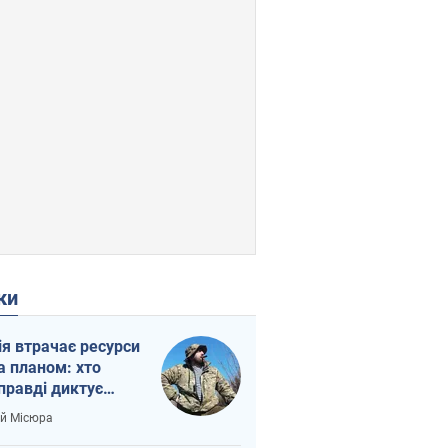
ки
ія втрачає ресурси
а планом: хто
правді диктує
п війни
ій Місюра