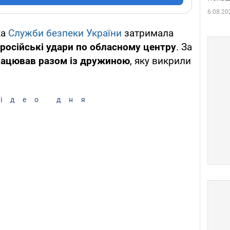
6.08.20
ка
Служби безпеки України
затримала
російські удари по обласному центру
. За
рацював разом із дружиною
, яку викрили
ідео дня