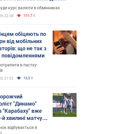
уде курс валюти в обмінниках
151,7 т.
26 22:58
їнцям обіцяють по
рн від мобільних
торів: що не так з
 повідомленнями
потрапити в пастку
їв
16,5 т.
26 21:02
орожчий
оліст "Динамо"
в "Карабаху" вже
-й хвилині матчу.
о
ок відбувається в
і