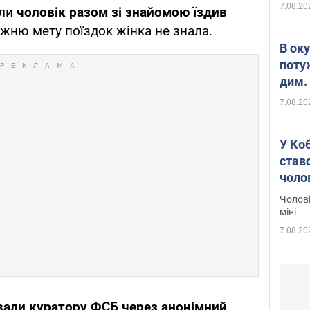
7.08.20
оли
чоловік разом зі знайомою їздив
вжню мету поїздок жінка не знала.
В ок
поту
дим. 
7.08.20
У Ко
ставс
чоло
Чолові
міні
7.08.20
вали куратору ФСБ через анонімний