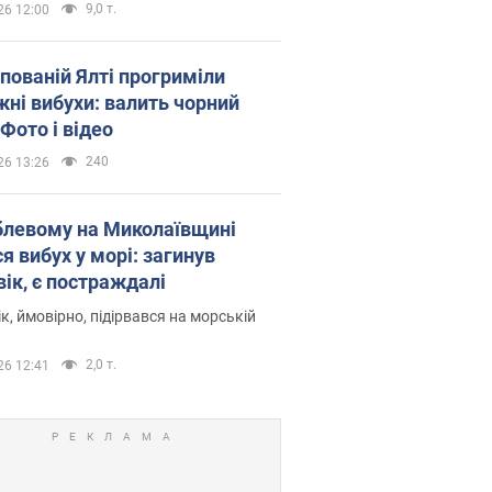
9,0 т.
26 12:00
упованій Ялті прогриміли
жні вибухи: валить чорний
Фото і відео
240
26 13:26
блевому на Миколаївщині
я вибух у морі: загинув
вік, є постраждалі
к, ймовірно, підірвався на морській
2,0 т.
26 12:41