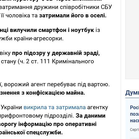
 затримання дружини співробітники СБУ
її чоловіка та
затримали його в оселі.
нці вилучили смартфон і ноутбук
із
жби країни-агресорки.
віку
про підозру у державній зраді,
стану (ч. 2 ст. 111 Кримінального
ї, ворожий агент перебуває під вартою.
Дум
язнення з конфіскацією майна.
 України
викрила та затримала
агентку
Рос
поз
прифронтовому підрозділі.
За даними
нас
ворогу інформацію про оперативні
тем
Серг
раїнської спецслужби.