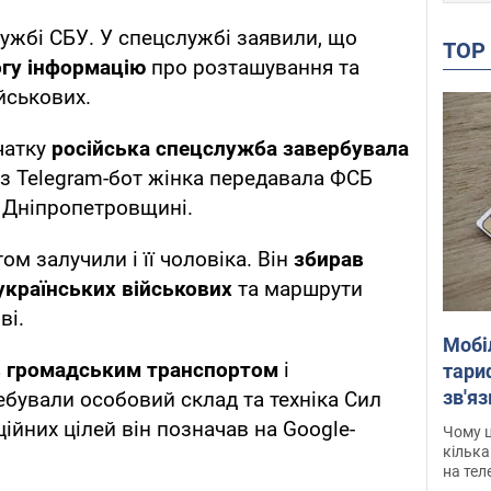
ужбі СБУ. У спецслужбі заявили, що
TO
гу інформацію
про розташування та
йськових.
чатку
російська спецслужба завербувала
з Telegram-бот жінка передавала ФСБ
 Дніпропетровщині.
ом залучили і її чоловіка. Він
збирав
українських військових
та маршрути
ві.
Мобі
в громадським транспортом
і
тариф
зв'яз
ебували особовий склад та техніка Сил
скар
ійних цілей він позначав на Google-
Чому ц
кілька
на тел