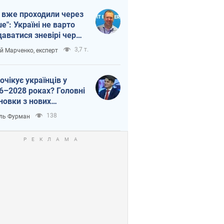
 вже проходили через
ше": Україні не варто
даватися зневірі через
етний терор
3,7 т.
ій Марченко, експерт
очікує українців у
6–2028 роках? Головні
новки з нових
гнозів від НБУ
138
ль Фурман