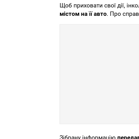
Щоб приховати свої дії, інк
містом на її авто
. Про спра
Зібрану інформацію
переда