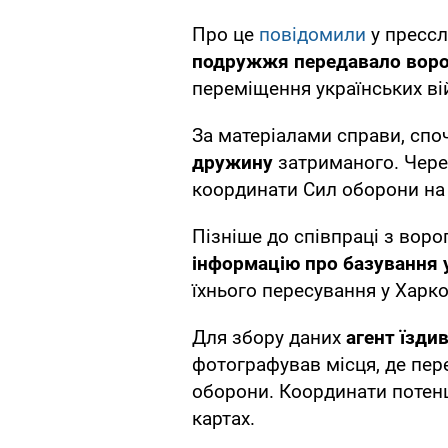
Про це
повідомили
у прессл
подружжя передавало воро
переміщення українських ві
За матеріалами справи, спо
дружину
затриманого. Чере
координати Сил оборони на
Пізніше до співпраці з ворог
інформацію про базування 
їхнього пересування у Харко
Для збору даних
агент їзди
фотографував місця, де пер
оборони. Координати потенц
картах.