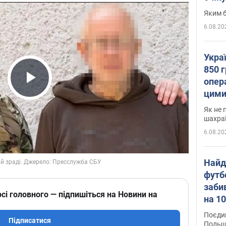
Яким б
6.08.20
Укра
850 г
опера
Play Video
цими
Як не 
шахра
6.08.20
Найд
футб
заби
сі головного — підпишіться на Новини на
на 10
Віде
Поєдин
Підписатися
Польщ