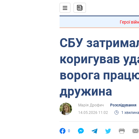
Герої вій
СБУ затримал
коригував уд
ворога прац
дружина
Марія Дрофич
Розслідування
14.05.2026 11:02
1 хвилин
0