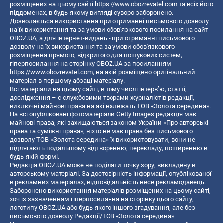
розміщених на цьому сайті
https://www.obozrevatel.com
та всіх його
піддоменах, в будь-якому вигляді суворо заборонено.
Дозволяється використання при отриманні письмового дозволу
на їх використання та за умови обов'язкового посилання на сайт
OBOZ.UA, а для інтернет-видань - при отриманні письмового
дозволу на їх використання та за умови обов'язкового
розміщення прямого, відкритого для пошукових систем,
гіперпосилання на сторінку OBOZ.UA за посиланням
https://www.obozrevatel.com
, на якій розміщено оригінальний
матеріал в першому абзаці матеріалу.
Всі матеріали на цьому сайті, в тому числі інтерв’ю, статті,
дослідження – є службовими творами журналістів редакції,
виключні майнові права на які належать ТОВ «Золота середина».
На всі опубліковані фотоматеріали Getty Images редакція має
майнові права, які захищаються законом України «Про авторські
права та суміжні права», ніхто не має права без письмового
дозволу ТОВ «Золота середина» їх використовувати, вони не
підлягають подальшому відтворенню, перекладу, поширенню в
будь-якій формі.
Редакція OBOZ.UA може не поділяти точку зору, викладену в
авторському матеріалі. За достовірність інформації, опублікованої
в рекламних матеріалах, відповідальність несе рекламодавець.
Заборонено використання матеріалів розміщених на цьому сайті,
хоч із зазначенням гіперпосилання на сторінку цього сайту,
логотипу OBOZ.UA або будь-якого іншого згадування, але без
письмового дозволу Редакції/ТОВ «Золота середина»