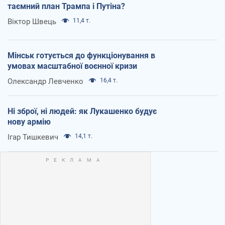
таємний план Трампа і Путіна?
Віктор Швець
11,4 т.
Мінськ готується до функціонування в
умовах масштабної воєнної кризи
Олександр Левченко
16,4 т.
Ні зброї, ні людей: як Лукашенко будує
нову армію
Ігар Тишкевич
14,1 т.