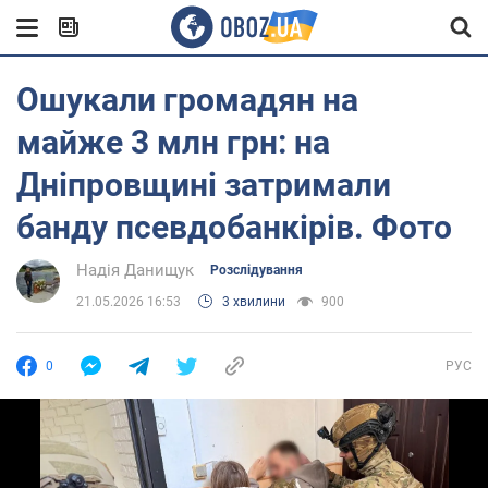
Ошукали громадян на
майже 3 млн грн: на
Дніпровщині затримали
банду псевдобанкірів. Фото
Надія Данищук
Розслідування
21.05.2026 16:53
3 хвилини
900
0
РУС