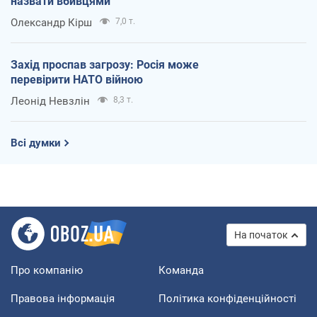
назвати вбивцями
Олександр Кірш
7,0 т.
Захід проспав загрозу: Росія може
перевірити НАТО війною
Леонід Невзлін
8,3 т.
Всі думки
На початок
Про компанію
Команда
Правова інформація
Політика конфіденційності