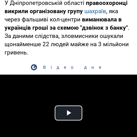
У Дніпропетровській області
правоохоронці
викрили організовану групу
шахраїв
, яка
через фальшиві кол-центри
виманювала в
українців гроші за схемою "дзвінок з банку"
.
За даними слідства, зловмисники ошукали
щонайменше 22 людей майже на 3 мільйони
гривень.
Відео дня
Play Video