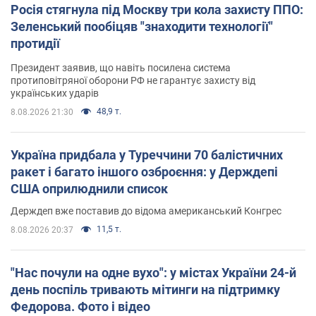
Росія стягнула під Москву три кола захисту ППО:
Зеленський пообіцяв "знаходити технології"
протидії
Президент заявив, що навіть посилена система
протиповітряної оборони РФ не гарантує захисту від
українських ударів
48,9 т.
8.08.2026 21:30
Україна придбала у Туреччини 70 балістичних
ракет і багато іншого озброєння: у Держдепі
США оприлюднили список
Держдеп вже поставив до відома американський Конгрес
11,5 т.
8.08.2026 20:37
"Нас почули на одне вухо": у містах України 24-й
день поспіль тривають мітинги на підтримку
Федорова. Фото і відео