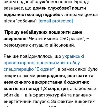
окрім наданої службової пошти. Бровді
зазначає, що
домен службової пошти
відрізняється від підробок
літерами gov.ua
після "собачки":
[email protected]
"
Прошу небайдужих поширити дане
звернення
! Чиститимемо СБС разом", –
резюмував ситуацію військовий.
Раніше повідомлялось, що
українські
правоохоронці провели масштабну
спецоперацію "Бюджет"
, в рамках якої було
викрито схеми
розкрадання, розтрати та
незаконного використання бюджетних
коштів на понад 1,2 млрд грн
, а найбільше
збитків – в інфраструктурній та паливно-
енергетичній галузях. За фактом викритих