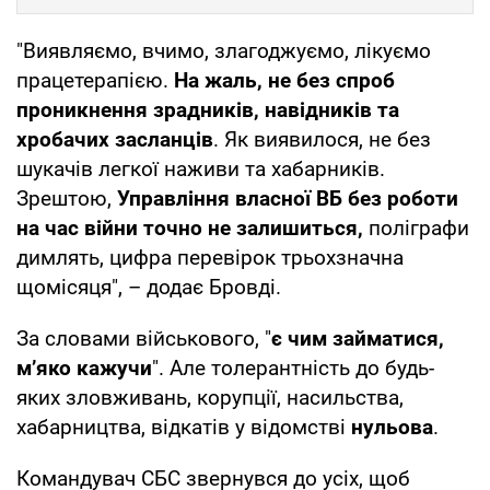
"Виявляємо, вчимо, злагоджуємо, лікуємо
працетерапією.
На жаль, не без спроб
проникнення зрадників, навідників та
хробачих засланців
. Як виявилося, не без
шукачів легкої наживи та хабарників.
Зрештою,
Управління власної ВБ без роботи
на час війни точно не залишиться,
поліграфи
димлять, цифра перевірок трьохзначна
щомісяця", – додає Бровді.
За словами військового, "
є чим займатися,
мʼяко кажучи
". Але толерантність до будь-
яких зловживань, корупції, насильства,
хабарництва, відкатів у відомстві
нульова
.
Командувач СБС звернувся до усіх, щоб