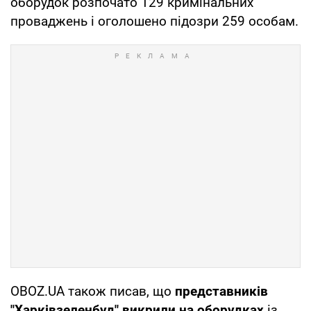
оборудок розпочато 129 кримінальних
проваджень і оголошено підозри 259 особам.
OBOZ.UA також писав, що
представників
"Харківзеленбуд" викрили на оборудках
із