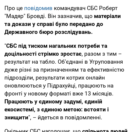
Про це
повідомив
командувач СБС Роберт
"Мадяр" Бровді. Він зазначив, що
матеріали
та докази у справі було передано до
Державного бюро розслідувань.
"
СБС під тиском нагальних потреби та
доцільності стрімко зростає
, разом з тим –
результат на табло. Обʼєднані в Угруповання
дуже різні за призначенням та ефективністю
підрозділи, результати котрих онлайн
оновлюються у Підрахуйці, працюють на
фронті у новому форматі вже 13 місяців.
Працюють у єдиному задумі, єдиній
екосистемі, з єдиною метою: встояти і
знищити
", – йдеться в повідомленні.
Очільник СБС наголошує, що
спільнота людей