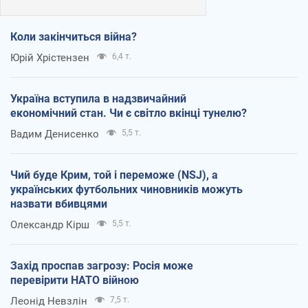
Коли закінчиться війна?
Юрій Хрістензен
6,4 т.
Україна вступила в надзвичайний
економічний стан. Чи є світло вкінці тунелю?
Вадим Денисенко
5,5 т.
Чий буде Крим, той і переможе (NSJ), а
українських футбольних чиновників можуть
назвати вбивцями
Олександр Кірш
5,5 т.
Захід проспав загрозу: Росія може
перевірити НАТО війною
Леонід Невзлін
7,5 т.