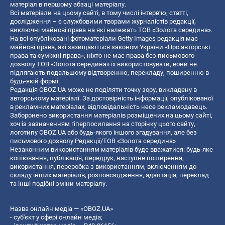
матеріал в першому абзаці матеріалу.
Всі матеріали на цьому сайті, в тому числі інтерв’ю, статті,
дослідження – є службовими творами журналістів редакції,
виключні майнові права на які належать ТОВ «Золота середина».
На всі опубліковані фотоматеріали Getty Images редакція має
майнові права, які захищаються законом України «Про авторські
права та суміжні права», ніхто не має права без письмового
дозволу ТОВ «Золота середина» їх використовувати, вони не
підлягають подальшому відтворенню, перекладу, поширенню в
будь-якій формі.
Редакція OBOZ.UA може не поділяти точку зору, викладену в
авторському матеріалі. За достовірність інформації, опублікованої
в рекламних матеріалах, відповідальність несе рекламодавець.
Заборонено використання матеріалів розміщених на цьому сайті,
хоч із зазначенням гіперпосилання на сторінку цього сайту,
логотипу OBOZ.UA або будь-якого іншого згадування, але без
письмового дозволу Редакції/ТОВ «Золота середина»
Незаконним використанням матеріалів буде вважатися: будь-яке
копiювання, публiкацiя, передрук, наступне поширення,
використання, переробка з використанням, включенням до
складу інших матеріалів, розповсюдження, адаптація, переклад
та інші подібні зміни матеріалу.
Назва онлайн медіа — «OBOZ.UA»
- суб'єкт у сфері онлайн медіа;