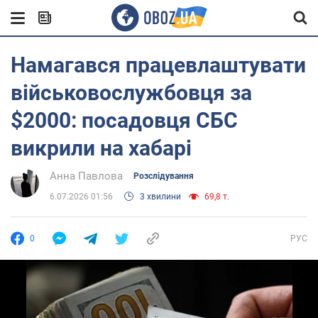
Намагався працевлаштувати
військовослужбовця за
$2000: посадовця СБС
викрили на хабарі
Анна Павлова
Розслідування
6.07.2026 01:56
3 хвилини
69,8 т.
0
РУС