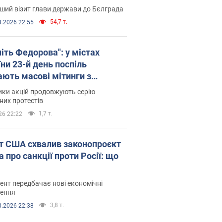
ший візит глави держави до Бєлграда
54,7 т.
8.2026 22:55
іть Федорова": у містах
ни 23-й день поспіль
ають масові мітинги з
онками. Фото і відео
ики акцій продовжують серію
их протестів
1,7 т.
26 22:22
т США схвалив законопроєкт
 про санкції проти Росії: що
нт передбачає нові економічні
ення
3,8 т.
8.2026 22:38