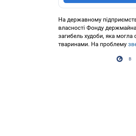
На державному підприємстві
власності Фонду держмайна,
загибель худоби, яка могла
тваринами. На проблему
зв
В