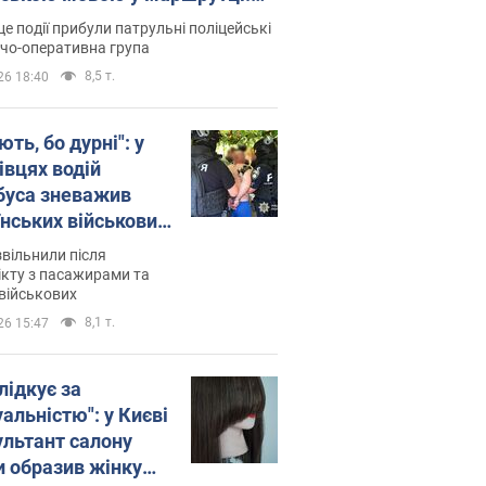
ція склала адмінпротокол.
це події прибули патрульні поліцейські
о
дчо-оперативна група
8,5 т.
26 18:40
ть, бо дурні": у
івцях водій
буса зневажив
їнських військових
латився. Відео
звільнили після
кту з пасажирами та
військових
8,1 т.
26 15:47
лідкує за
альністю": у Києві
ультант салону
и образив жінку