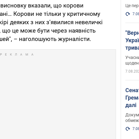
 висновку вказали, що корови
Це пер
ані… Корови не тільки у критичному
7.0
кірі деяких з них з’явилися невеличкі
, що це може бути через наявність
"Верн
ошей", – наголошують журналісти.
Украї
трив
карт
Учасн
щоденн
7.08.20
Сена
Грема
далі
Докуме
обмеж
7.0