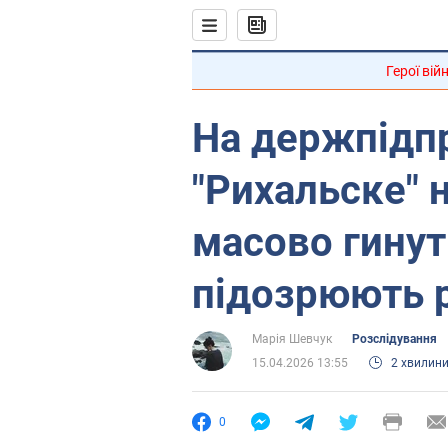
Герої вій
На держпідп
"Рихальске"
масово гинут
підозрюють 
Марія Шевчук
Розслідування
15.04.2026 13:55
2 хвилин
0