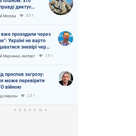
а планом: хто
правді диктує
п війни
8,0 т.
ій Місюра
 вже проходили через
ше": Україні не варто
даватися зневірі через
етний терор
7,8 т.
ій Марченко, експерт
ід проспав загрозу:
ія може перевірити
О війною
2,5 т.
ід Невзлін