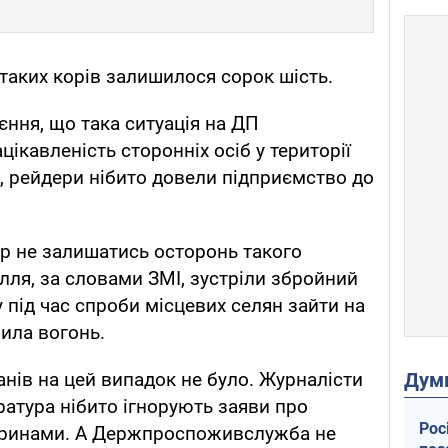
 таких корів залишилося сорок шість.
ння, що така ситуація на ДП
цікавленість сторонніх осіб у території
, рейдери нібито довели підприємство до
р не залишатись осторонь такого
силля, за словами ЗМІ, зустріли збройний
у під час спроби місцевих селян зайти на
рила вогонь.
Дум
анів на цей випадок не було. Журналісти
ратура нібито ігнорують заяви про
Рос
аринами. А Держпроспоживслужба не