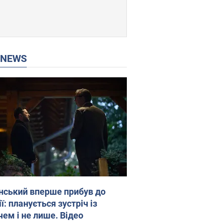
P NEWS
нський вперше прибув до
ї: планується зустріч із
чем і не лише. Відео