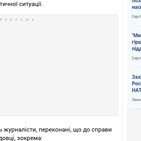
поз
ичної ситуації.
нас
тем
Серг
"Ми
гір
під
рак
Серг
Зах
Рос
НАТ
Леон
ь журналісти, переконані, що до справи
довці, зокрема: