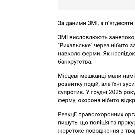
За даними ЗМІ, з п’ятдесяти
ЗМІ висловлюють занепокоє
"Рихальське" через нібито за
навколо ферми. Як наслідок
банкрутства.
Місцеві мешканці мали намі
розвитку подій, але їхні зу
супротив. У грудні 2025 рок
ферму, охорона нібито відк
Реакції правоохоронних орг
пишуть, що поліція та проку
жорстоке поводження з тв