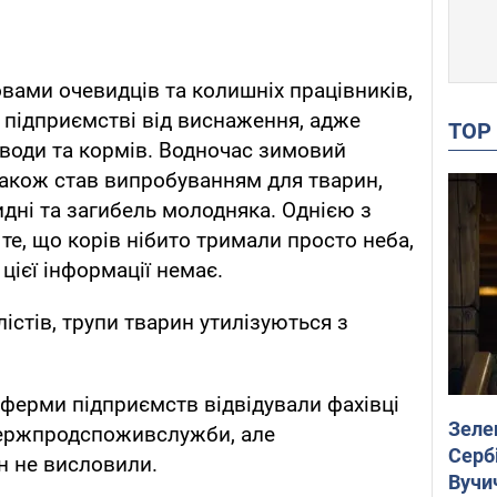
овами очевидців та колишніх працівників,
 підприємстві від виснаження, адже
TO
 води та кормів. Водночас зимовий
також став випробуванням для тварин,
идні та загибель молодняка. Однією з
те, що корів нібито тримали просто неба,
цієї інформації немає.
істів, трупи тварин утилізуються з
ферми підприємств відвідували фахівці
Зеле
Держпродспоживслужби, але
Сербі
н не висловили.
Вучи