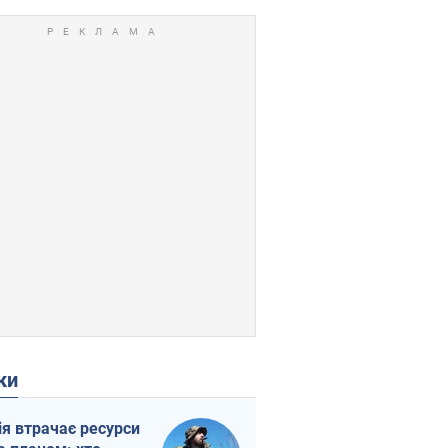
ки
ія втрачає ресурси