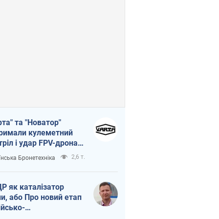
рта" та "Новатор"
римали кулеметний
тріл і удар FPV-дрона,
тувавши життя
2,6 т.
їнська Бронетехніка
церу ЗСУ
Р як каталізатор
ни, або Про новий етап
ійсько-
нічнокорейського