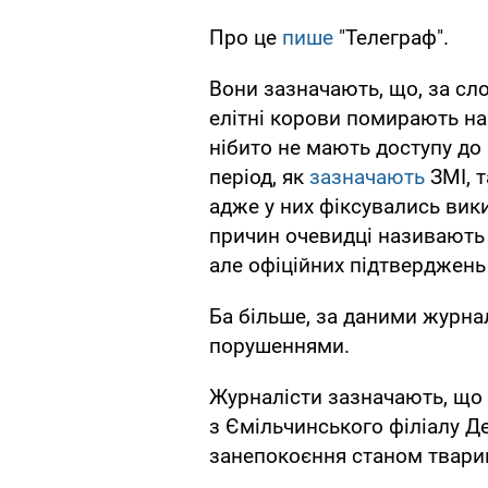
Про це
пише
"Телеграф".
Вони зазначають, що, за сл
елітні корови помирають на
нібито не мають доступу до
період, як
зазначають
ЗМІ, 
адже у них фіксувались вик
причин очевидці називають 
але офіційних підтверджень 
Ба більше, за даними журнал
порушеннями.
Журналісти зазначають, що 
з Ємільчинського філіалу 
занепокоєння станом твари