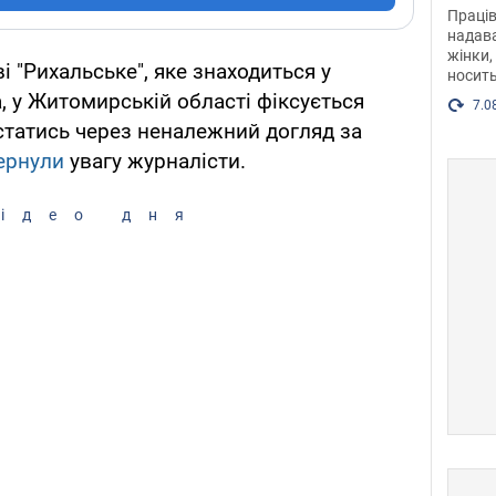
після
Праців
розг
надава
жінки,
Фото
 "Рихальське", яке знаходиться у
носить
 у Житомирській області фіксується
7.0
 статись через неналежний догляд за
ернули
увагу журналісти.
ідео дня