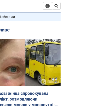
і обстріли
ливе
вові жінка спровокувала
лікт, розмовляючи
йською мовою у маршрутці: