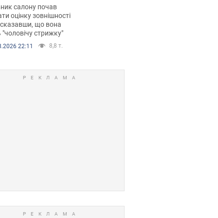
 хімієтерапії,
ник салону почав
орівся скандал.
ти оцінку зовнішності
 сказавши, що вона
 "чоловічу стрижку"
8,8 т.
8.2026 22:11