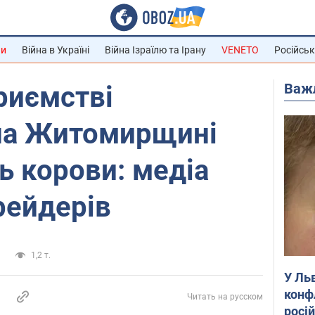
ни
Війна в Україні
Війна Ізраїлю та Ірану
VENETO
Російськ
Важ
риємстві
 на Житомирщині
ь корови: медіа
рейдерів
и
1,2 т.
У Ль
конф
Читать на русском
росі