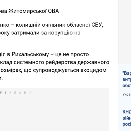
лова Житомирської ОВА
ко – колишній очільник обласної СБУ,
року затримали за корупцію на
ія в Рихальському – це не просто
иклад системного рейдерства державного
розмірах, що супроводжується екоцидом
"Ва
.
вит
обс
вря
Укра
офі
КНД
вій
рос
пів