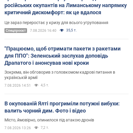
російських окупантів на Лиманському напрямку
критичний дискомфорт: як це вдалося
Це зараз переростає у кризу для всього угруповання
35,5 т.
Cпецпроєкт
7.08.2026 16:40
"Працюємо, щоб отримати пакети з ракетами
для ППО": Зеленський заслухав доповідь
Драпатого і анонсував нові кроки
Зокрема, він обговорив з головкомом кадрові питання в
українській армії
4,5 т.
7.08.2026 14:51
В окупованій Ялті прогриміли потужні вибухи:
валить чорний дим. Фото і відео
Місто, ймовірно, опинилося під атакою дронів
7,2 т.
7.08.2026 13:26