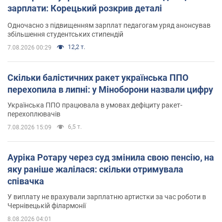
зарплати: Корецький розкрив деталі
Одночасно з підвищенням зарплат педагогам уряд анонсував
збільшення студентських стипендій
12,2 т.
7.08.2026 00:29
Скільки балістичних ракет українська ППО
перехопила в липні: у Міноборони назвали цифру
Українська ППО працювала в умовах дефіциту ракет-
перехоплювачів
6,5 т.
7.08.2026 15:09
Ауріка Ротару через суд змінила свою пенсію, на
яку раніше жалілася: скільки отримувала
співачка
У виплату не врахували зарплатню артистки за час роботи в
Чернівецькій філармонії
8.08.2026 04:01