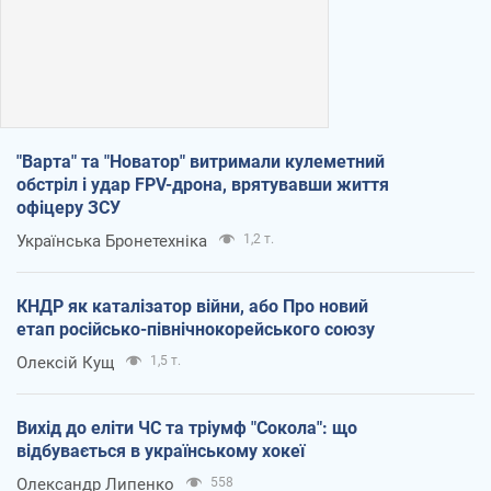
"Варта" та "Новатор" витримали кулеметний
обстріл і удар FPV-дрона, врятувавши життя
офіцеру ЗСУ
Українська Бронетехніка
1,2 т.
КНДР як каталізатор війни, або Про новий
етап російсько-північнокорейського союзу
Олексій Кущ
1,5 т.
Вихід до еліти ЧС та тріумф "Сокола": що
відбувається в українському хокеї
Олександр Липенко
558