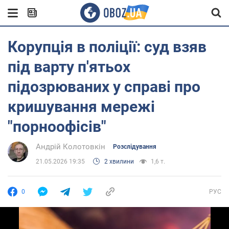
Корупція в поліції: суд взяв
під варту п'ятьох
підозрюваних у справі про
кришування мережі
"порноофісів"
Андрій Колотовкін
Розслідування
21.05.2026 19:35
2 хвилини
1,6 т.
0
РУС