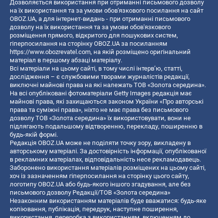
Дозволяється використання при отриманні письмового дозволу
на їх використання та за умови обов'язкового посилання на сайт
OBOZ.UA, а для інтернет-видань - при отриманні письмового
дозволу на їх використання та за умови обов'язкового
розміщення прямого, відкритого для пошукових систем,
гіперпосилання на сторінку OBOZ.UA за посиланням
https://www.obozrevatel.com
, на якій розміщено оригінальний
матеріал в першому абзаці матеріалу.
Всі матеріали на цьому сайті, в тому числі інтерв’ю, статті,
дослідження – є службовими творами журналістів редакції,
виключні майнові права на які належать ТОВ «Золота середина».
На всі опубліковані фотоматеріали Getty Images редакція має
майнові права, які захищаються законом України «Про авторські
права та суміжні права», ніхто не має права без письмового
дозволу ТОВ «Золота середина» їх використовувати, вони не
підлягають подальшому відтворенню, перекладу, поширенню в
будь-якій формі.
Редакція OBOZ.UA може не поділяти точку зору, викладену в
авторському матеріалі. За достовірність інформації, опублікованої
в рекламних матеріалах, відповідальність несе рекламодавець.
Заборонено використання матеріалів розміщених на цьому сайті,
хоч із зазначенням гіперпосилання на сторінку цього сайту,
логотипу OBOZ.UA або будь-якого іншого згадування, але без
письмового дозволу Редакції/ТОВ «Золота середина»
Незаконним використанням матеріалів буде вважатися: будь-яке
копiювання, публiкацiя, передрук, наступне поширення,
використання, переробка з використанням, включенням до