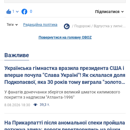
1
0
Підписатися
Теги
Редакційна політика
Подорожі
Відпустка у липні:...
Повернутися на головну OBOZ
Важливе
Українська гімнастка вразила президента США і
вперше почула "Слава Україні"! Як склалася доля
Подкопаєвої, яка 30 років тому виграла "золото"
Олімпіади
У фанатів донеччанки зберігся великий шматок килимового
покриття з надписом "Атланта-1996"
39,3 т.
8.08.2026 18:30
На Прикарпатті після аномальної спеки пройшла
потужна злива: дороги перетворились на річки.