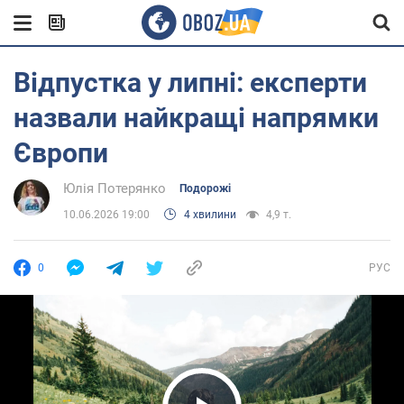
Відпустка у липні: експерти
назвали найкращі напрямки
Європи
Юлія Потерянко
Подорожі
10.06.2026 19:00
4 хвилини
4,9 т.
0
РУС