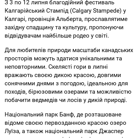
З 3 по 12 липня благодійний фестиваль
Калгарійський Стампід (Calgary Stampede) у
Калгарі, провінція Альберта, прославлятиме
західну спадщину та культуру, пропонуючи
відвідувачам найбільше родео у світі.
Для любителів природи масштаби канадських
просторів можуть здатися унікальними та
неповторними. Скелясті гори в липні
вражають своєю дикою красою, довгими
сонячними днями з погодою, ідеальною для
походів, бірюзовими озерами та можливістю
побачити ведмедів чи лосів у дикій природі.
Національний парк Банф, де розташоване
відоме своєю первозданною красою озеро
Луїза, а також національний парк Джаспер