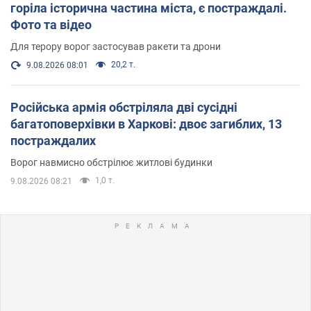
горіла історична частина міста, є постраждалі.
Фото та відео
Для терору ворог застосував ракети та дрони
20,2 т.
9.08.2026 08:01
Російська армія обстріляла дві сусідні
багатоповерхівки в Харкові: двоє загиблих, 13
постраждалих
Ворог навмисно обстрілює житлові будинки
1,0 т.
9.08.2026 08:21