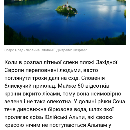
Коли в розпал літньої спеки пляжі Західної
Європи переповнені людьми, варто
поглянути трохи далі на схід. Словенія –
блискучий приклад. Майже 60 відсотків
країни вкрито лісами, тому вона неймовірно
зелена і не така спекотна. У долині річки Соча
тече дивовижна бірюзова вода, шлях якої
пролягає крізь Юлійські Альпи, які своєю
красою нічим не поступаються Альпам у