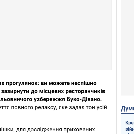
их прогулянок: ви можете неспішно
 зазирнути до місцевих ресторанчиків
альовничого узбережжя Буко-Дівано.
ття повного релаксу, яке задає тон усій
Дум
Кре
 пішки, для дослідження прихованих
вій