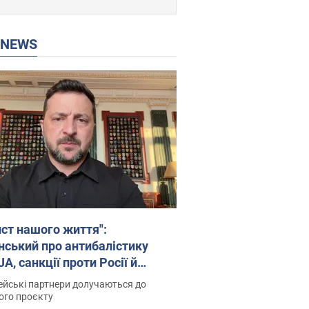
P NEWS
ист нашого життя":
нський про антибалістику
A, санкції проти Росії й
имку аграріїв. Відео
йські партнери долучаються до
ого проєкту