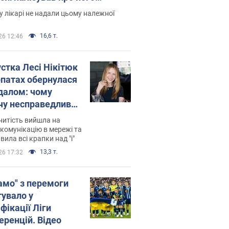
есивний" рак
 лікарі не надали цьому належної
16,6 т.
26 12:46
устка Лесі Нікітюк
рпатах обернулася
далом: чому
чу несправедливо
йтили
нитість вийшла на
комунікацію в мережі та
вила всі крапки над "і"
13,3 т.
26 17:32
амо" з перемоги
тувало у
фікації Ліги
еренцій. Відео