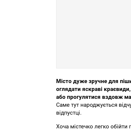
Місто дуже зручне для піш
оглядати яскраві краєвиди,
або прогулятися вздовж м
Саме тут народжується відчу
відпустці.
Хоча містечко легко обійти