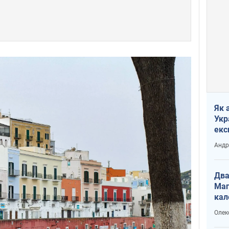
Як 
Укр
екс
наф
Андр
Два
Маг
кал
Олек