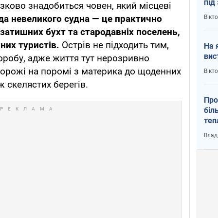
під
язково знадобиться човен, який місцеві
кри
да невеликого судна — це практично
Вікт
 затишних бухт та стародавніх поселень,
них туристів.
Острів не підходить тим,
На 
вис
оробу, адже життя тут нерозривно
дорожі на поромі з материка до щоденних
Вікт
 скелястих берегів.
Про
біл
теп
від
Влад
у К