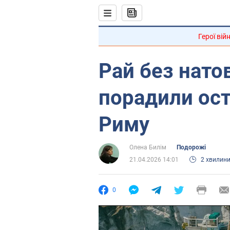
Герої вій
Рай без нато
порадили ост
Риму
Олена Билім
Подорожі
21.04.2026 14:01
2 хвилин
0