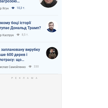
 загрозою
тична логістика
10,3 т.
ор Ягун
якому боці історії
тупає Дональд Трамп?
8,5 т.
ор Каспрук
 заплановану вирубку
ьше 600 дерев і
лотрасу: що
бувається на Теремках
330
ислав Самойленко
иєві