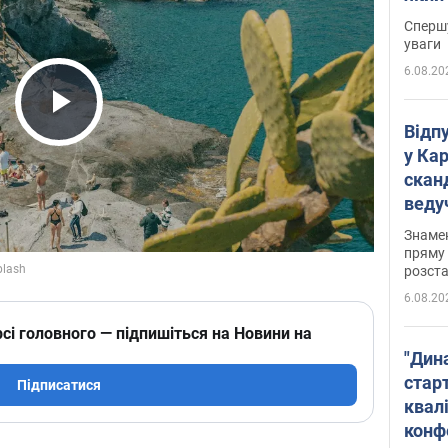
"агр
Спершу
уваги
6.08.20
Play Video
Відп
у Ка
скан
веду
захе
Знаме
пряму 
розста
6.08.20
сі головного — підпишіться на Новини на
"Дин
стар
Підписатися
квалі
конф