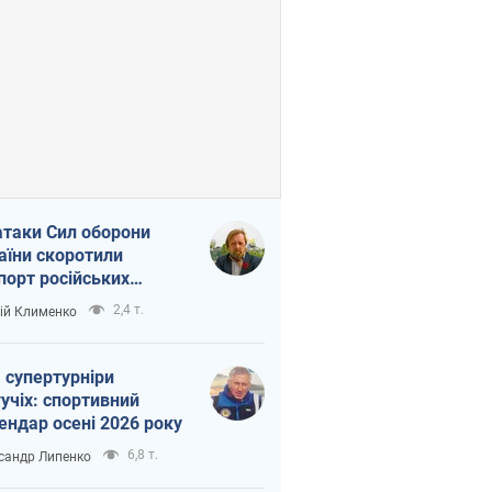
атаки Сил оборони
аїни скоротили
порт російських
топродуктів
2,4 т.
ій Клименко
 супертурніри
учіх: спортивний
ендар осені 2026 року
6,8 т.
сандр Липенко