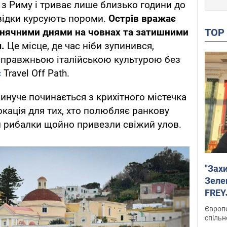
з Риму і триває лише близько години до
звідки курсують пороми.
Острів вражає
TO
онячними днями на човнах та затишними
м.
Це місце, де час ніби зупинився,
правжньою італійською культурою без
є
Travel Off Path.
нуче починається з крихітного містечка
окація для тих, хто полюбляє ранкову
ди рибалки щойно привезли свіжий улов.
"Зах
Зеле
FREYJ
підтр
Європе
спільн