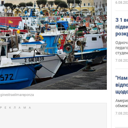
6.08.20
З 1 
підв
розк
Одноч
педаго
студен
7.08.20
"Нам
відп
щодо
Patri
Америк
обмеж
7.08.20