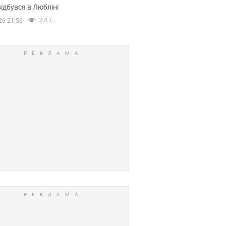
ідбувся в Любліні
2,4 т.
26 21:56