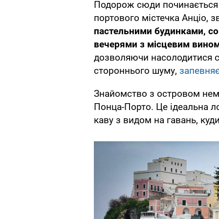
Подорож сюди починається 
портового містечка Анціо, 
пастельними будинками, с
вечерями з місцевим вино
дозволяючи насолодитися с
стороннього шуму,
запевня
Знайомство з островом неми
Понца-Порто. Це ідеальна л
каву з видом на гавань, ку