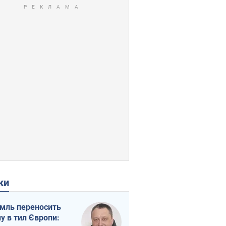
ки
мль переносить
ну в тил Європи: