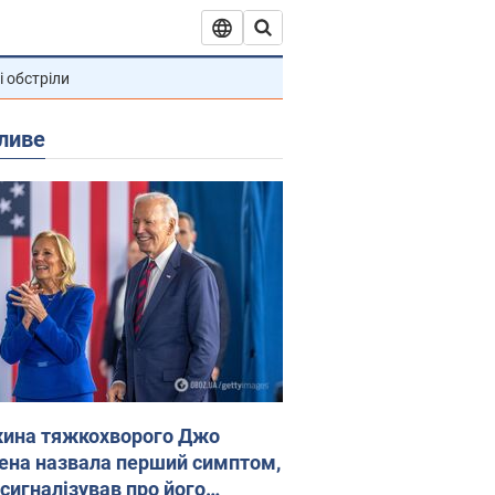
і обстріли
ливе
ина тяжкохворого Джо
ена назвала перший симптом,
 сигналізував про його