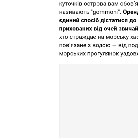
куточків острова вам обов’
називають "gommoni".
Орен
єдиний спосіб дістатися до
прихованих від очей звичай
хто страждає на морську хв
пов’язане з водою — від по
морських прогулянок уздовж