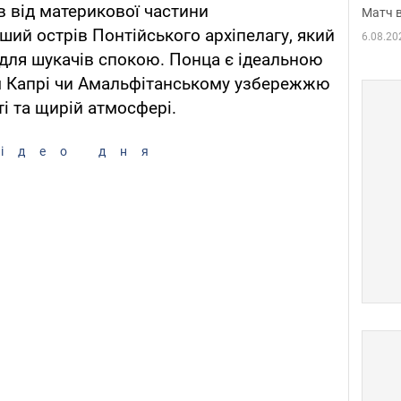
в від материкової частини
Матч в
ий острів Понтійського архіпелагу, який
6.08.20
для шукачів спокою. Понца є ідеальною
м Капрі чи Амальфітанському узбережжю
і та щирій атмосфері.
ідео дня