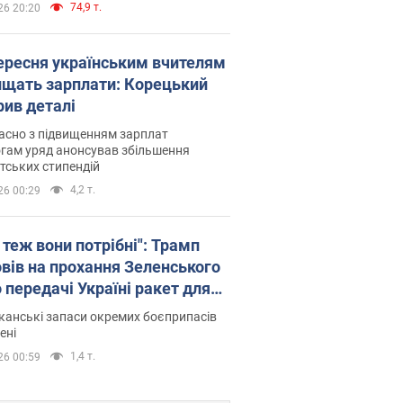
74,9 т.
26 20:20
вересня українським вчителям
ищать зарплати: Корецький
рив деталі
асно з підвищенням зарплат
гам уряд анонсував збільшення
тських стипендій
4,2 т.
26 00:29
 теж вони потрібні": Трамп
овів на прохання Зеленського
 передачі Україні ракет для
ot
анські запаси окремих боєприпасів
ені
1,4 т.
26 00:59