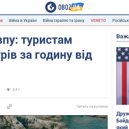
ни
Війна в Україні
Війна Ізраїлю та Ірану
VENETO
Російськ
Важ
впу: туристам
рів за годину від
и
8,4 т.
Читать на русском
Друж
Байд
який