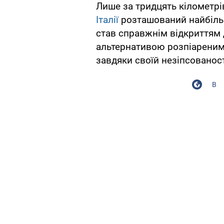
Лише за тридцять кілометрі
Італії
розташований найбільш
став справжнім відкриттям 
альтернативою розпіарени
завдяки своїй незіпсованост
В