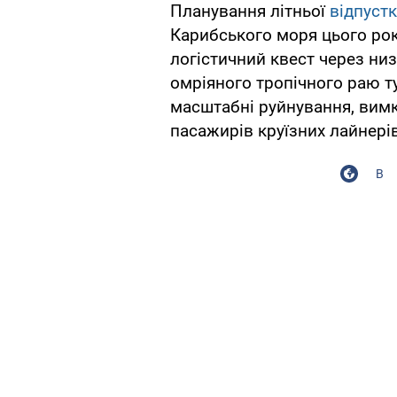
Планування літньої
відпуст
Карибського моря цього ро
логістичний квест через ни
омріяного тропічного раю т
масштабні руйнування, вимк
пасажирів круїзних лайнерів
В