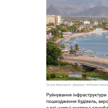
Руйнування інфраструктури 
пошкодження будівель, аер
а всі наявні екстрені служб