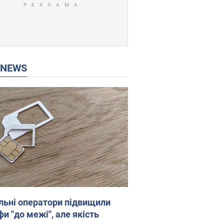
P NEWS
льні оператори підвищили
и "до межі", але якість