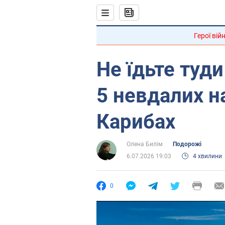
Герої вій
Не їдьте туди
5 невдалих н
Карибах
Олена Билім
Подорожі
6.07.2026 19:03
4 хвилини
0