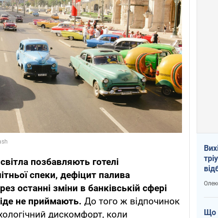
Вих
трі
 світла позбавляють готелі
від
ітньої спеки, дефіцит палива
укр
Олек
рез останні зміни в банківській сфері
іде не приймають.
До того ж відпочинок
Що 
хологічний дискомфорт, коли