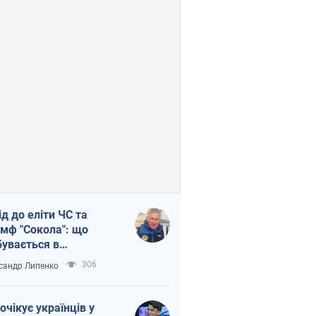
ід до еліти ЧС та
умф "Сокола": що
бувається в
аїнському хокеї
306
сандр Липенко
очікує українців у