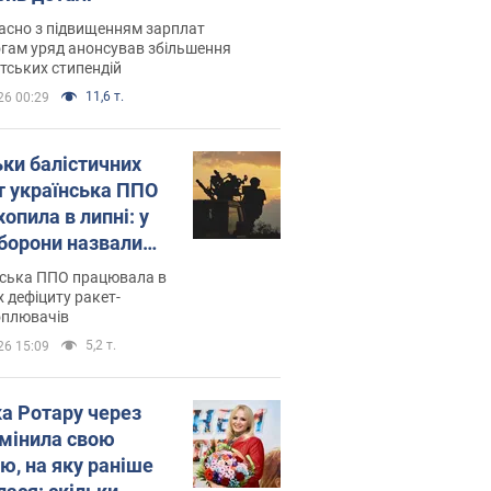
асно з підвищенням зарплат
гам уряд анонсував збільшення
тських стипендій
11,6 т.
26 00:29
ьки балістичних
т українська ППО
опила в липні: у
борони назвали
у
нська ППО працювала в
 дефіциту ракет-
оплювачів
5,2 т.
26 15:09
ка Ротару через
змінила свою
ю, на яку раніше