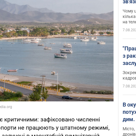
зв'яз
скар
Чому ц
кілька
на тел
7.08.20
"Пра
з ра
засл
анон
Зокрем
кадров
7.08.20
В ок
поту
є критичними: зафіксовано численні
дим. 
опорти не працюють у штатному режимі,
Місто,
дронів
и залучені в масштабній гуманітарній