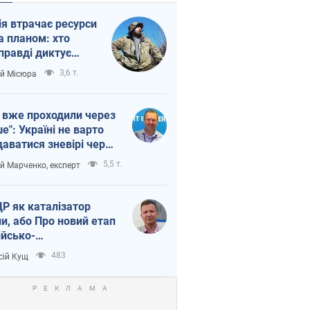
ія втрачає ресурси
а планом: хто
правді диктує
п війни
3,6 т.
ій Місюра
 вже проходили через
ше": Україні не варто
даватися зневірі через
етний терор
5,5 т.
ій Марченко, експерт
Р як каталізатор
ни, або Про новий етап
ійсько-
нічнокорейського
483
сій Кущ
зу