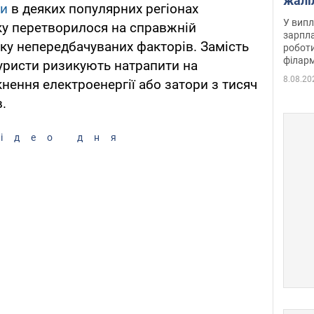
жалі
ки
в деяких популярних регіонах
отри
У випл
ку перетворилося на справжній
зарпла
зку непередбачуваних факторів. Замість
роботи
філарм
уристи ризикують натрапити на
8.08.20
нення електроенергії або затори з тисяч
.
ідео дня