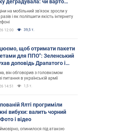
ку деградувала: чи варто
житись на ціни
іни на мобільний зв'язок зросли у
 разів і як поліпшити якість інтернету
ефоні
39,5 т.
26 12:00
цюємо, щоб отримати пакети
кетами для ППО": Зеленський
ухав доповідь Драпатого і
сував нові кроки
а, він обговорив з головкомом
і питання в українській армії
1,5 т.
26 14:51
упованій Ялті прогриміли
жні вибухи: валить чорний
Фото і відео
 ймовірно, опинилося під атакою