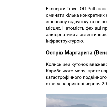
Експерти Travel Off Path на
оминати кілька конкретних 
зіпсовану відпустку та не п
місцях. Натомість фахівці п
альтернативи з автентично
інфраструктурою.
Острів Маргарита (Вен
Колись цей куточок вважав
Карибського моря, проте на
катастрофічного подвійного 
стався наприкінці червня 20