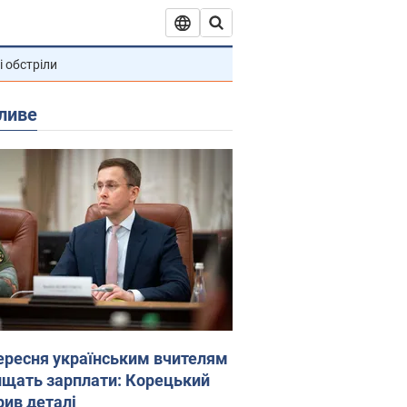
і обстріли
ливе
вересня українським вчителям
ищать зарплати: Корецький
рив деталі