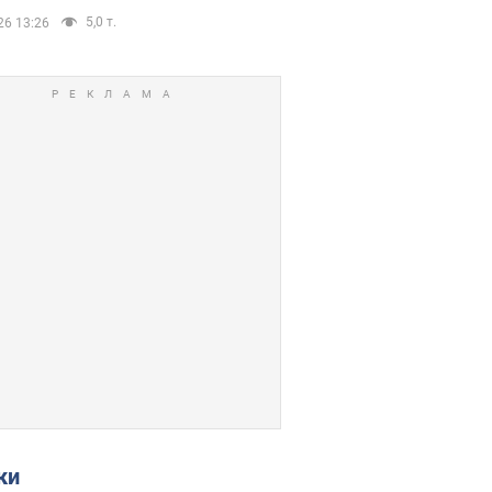
5,0 т.
26 13:26
ки