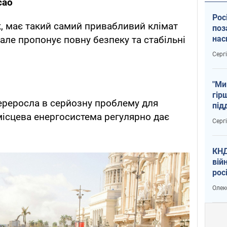
сао
Рос
, має такий самий привабливий клімат
поз
, але пропонує повну безпеку та стабільні
нас
тем
Серг
"Ми
гір
переросла в серйозну проблему для
під
 місцева енергосистема регулярно дає
рак
Серг
КНД
вій
рос
пів
Олек
сою