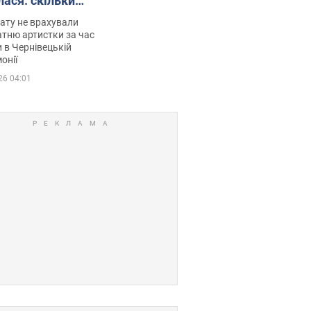
лася: скільки
мувала співачка
ату не врахували
тню артистки за час
 в Чернівецькій
онії
26 04:01