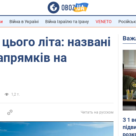
ни
Війна в Україні
Війна Ізраїлю та Ірану
VENETO
Російськ
Важ
 цього літа: названі
апрямків на
1,2 т.
Читать на русском
З 1 
підв
розк