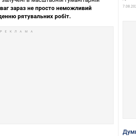
7.08.20
зваг зараз не просто неможливий
денню рятувальних робіт.
Дум