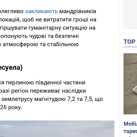
полегливо
закликають
мандрівників
локацій, щоб не витратити гроші на
огіршувати гуманітарну ситуацію на
ропонують чудові та безпечні
TO
ю атмосферою та стабільною
есуела)
ся перлиною південної частини
разі регіон переживає наслідки
землетрусу магнітудою 7,2 та 7,5, що
26 року.
Мобі
тариф