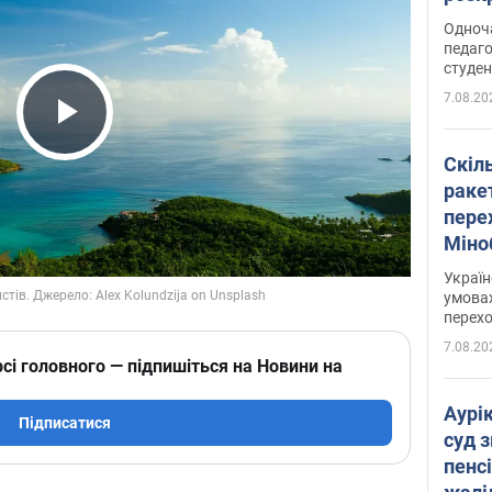
Одноч
педаго
студен
7.08.20
Play Video
Скіл
раке
перех
Міно
цифр
Украї
умовах
перех
7.08.20
сі головного — підпишіться на Новини на
Аурі
Підписатися
суд 
пенсі