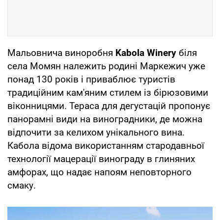
Мальовнича виноробня
Kabola Winery
біля
села Момян належить родині Маркежич уже
понад 130 років і приваблює туристів
традиційним кам'яним стилем із бірюзовими
віконницями. Тераса для дегустацій пропонує
панорамні види на виноградники, де можна
відпочити за келихом унікального вина.
Кабола відома використанням стародавньої
технології мацерації винограду в глиняних
амфорах, що надає напоям неповторного
смаку.