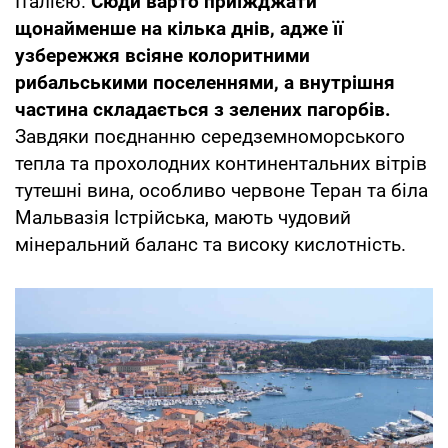
Італією.
Сюди варто приїжджати
щонайменше на кілька днів, адже її
узбережжя всіяне колоритними
рибальськими поселеннями, а внутрішня
частина складається з зелених пагорбів.
Завдяки поєднанню середземноморського
тепла та прохолодних континентальних вітрів
тутешні вина, особливо червоне Теран та біла
Мальвазія Істрійська, мають чудовий
мінеральний баланс та високу кислотність.