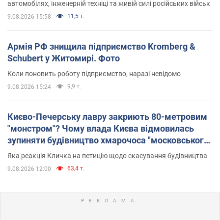
автомобілях, інженерній техніці та живій силі російських військ
11,5 т.
9.08.2026 15:58
Армія РФ знищила підприємство Kromberg &
Schubert у Житомирі. Фото
Коли поновить роботу підприємство, наразі невідомо
9,9 т.
9.08.2026 15:24
Києво-Печерську лавру закриють 80-метровим
"монстром"? Чому влада Києва відмовилась
зупиняти будівництво хмарочоса "московського
вірянина"
Яка реакція Кличка на петицію щодо скасування будівництва
63,4 т.
9.08.2026 12:00