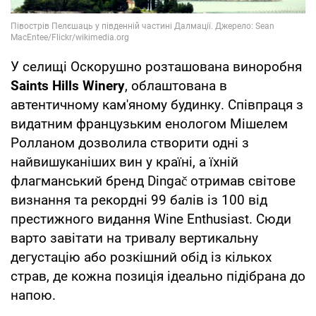
У селищі Оскорушно розташована виноробня
Saints Hills Winery
, облаштована в
автентичному кам'яному будинку. Співпраця з
видатним французьким енологом Мішелем
Ролланом дозволила створити одні з
найвишуканіших вин у країні, а їхній
флагманський бренд Dingač отримав світове
визнання та рекордні 99 балів із 100 від
престижного видання Wine Enthusiast. Сюди
варто завітати на тривалу вертикальну
дегустацію або розкішний обід із кількох
страв, де кожна позиція ідеально підібрана до
напою.