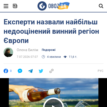
Експерти назвали найбільш
недооцінений винний регіон
Європи
Олена Билім
Подорожі
7.07.2026 07:07
4 хвилини
11,6 т.
0
РУС