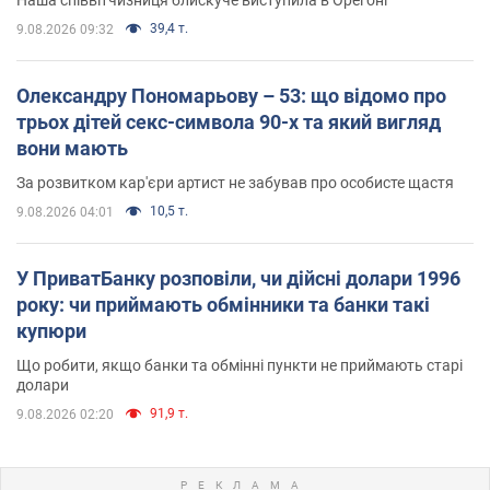
Наша співвітчизниця блискуче виступила в Орегоні
39,4 т.
9.08.2026 09:32
Олександру Пономарьову – 53: що відомо про
трьох дітей секс-символа 90-х та який вигляд
вони мають
За розвитком кар'єри артист не забував про особисте щастя
10,5 т.
9.08.2026 04:01
У ПриватБанку розповіли, чи дійсні долари 1996
року: чи приймають обмінники та банки такі
купюри
Що робити, якщо банки та обмінні пункти не приймають старі
долари
91,9 т.
9.08.2026 02:20