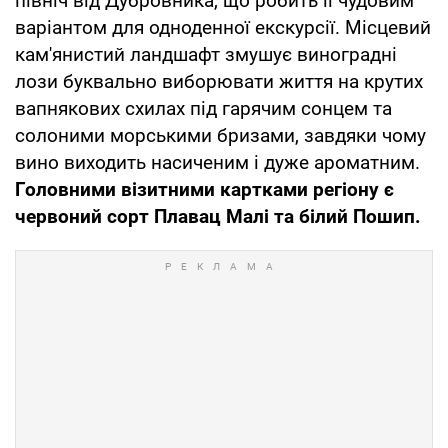
північ від Дубровника, що робить її чудовим
варіантом для одноденної екскурсії. Місцевий
кам'янистий ландшафт змушує виноградні
лози буквально виборювати життя на крутих
вапнякових схилах під гарячим сонцем та
солоними морськими бризами, завдяки чому
вино виходить насиченим і дуже ароматним.
Головними візитними картками регіону є
червоний сорт Плавац Малі та білий Пошип.