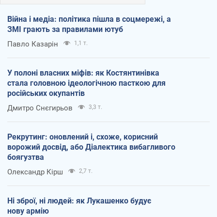
Війна і медіа: політика пішла в соцмережі, а
ЗМІ грають за правилами ютуб
Павло Казарін
1,1 т.
У полоні власних міфів: як Костянтинівка
стала головною ідеологічною пасткою для
російських окупантів
Дмитро Снєгирьов
3,3 т.
Рекрутинг: оновлений і, схоже, корисний
ворожий досвід, або Діалектика вибагливого
боягузтва
Олександр Кірш
2,7 т.
Ні зброї, ні людей: як Лукашенко будує
нову армію