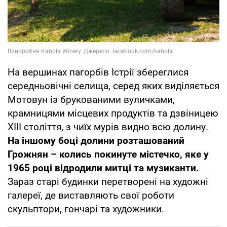
На вершинах пагорбів Істрії збереглися
середньовічні селища, серед яких виділяється
Мотовун із брукованими вуличками,
крамницями місцевих продуктів та дзвіницею
XIII століття, з чиїх мурів видно всю долину.
На іншому боці долини розташований
Грожнян – колись покинуте містечко, яке у
1965 році відродили митці та музиканти.
Зараз старі будинки перетворені на художні
галереї, де виставляють свої роботи
скульптори, гончарі та художники.