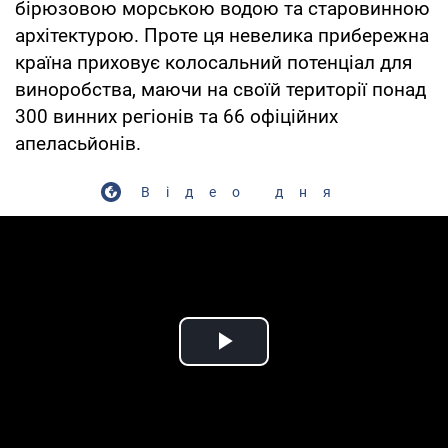
бірюзовою морською водою та старовинною
архітектурою. Проте ця невелика прибережна
країна приховує колосальний потенціал для
виноробства, маючи на своїй території понад
300 винних регіонів та 66 офіційних
апеласьйонів.
Відео дня
Play Video