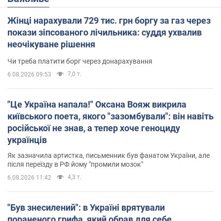
Жінці нарахували 729 тис. грн боргу за газ через
покази зіпсованого лічильника: суддя ухвалив
неочікуване рішення
Чи треба платити борг через донарахування
7,0 т.
6.08.2026 09:53
"Це Україна напала!" Оксана Вояж викрила
київського поета, якого "зазомбували": він навіть
російської не знав, а тепер хоче геноциду
українців
Як зазначила артистка, письменник був фанатом України, але
після переїзду в РФ йому "промили мозок"
4,3 т.
6.08.2026 11:42
"Був знесилений": в Україні врятували
пораненого грифа, який обрав для себе