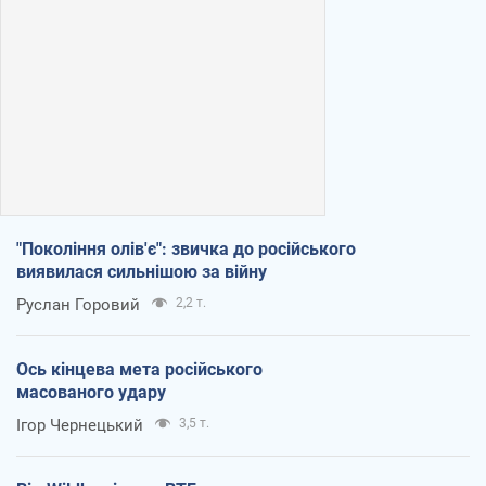
"Покоління олів'є": звичка до російського
виявилася сильнішою за війну
Руслан Горовий
2,2 т.
Ось кінцева мета російського
масованого удару
Ігор Чернецький
3,5 т.