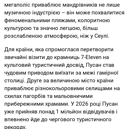
мегаполіс приваблює мандрівників не лише
музичною індустрією – він може похвалитися
феноменальними пляжами, колоритною
культурою та значно легшою, більш
розслабленою атмосферою, ніж у Сеулі.
Для країни, яка спромоглася перетворити
звичайні візити до крамниць 7-Eleven на
культовий туристичний досвід, Пусан став
чудовим приводом виїхати за межі гамірної
столиці. Друге за величиною місто країни
приваблює різнокольоровими селищами на
схилах пагорбів та мальовничими
прибережними храмами. У 2026 році Пусан
уже прийняв понад 1 мільйон відвідувачів і
впевнено йде до чергового туристичного
рекорду.