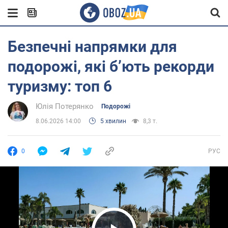
Безпечні напрямки для
подорожі, які бʼють рекорди
туризму: топ 6
Юлія Потерянко
Подорожі
8.06.2026 14:00
5 хвилин
8,3 т.
0
РУС