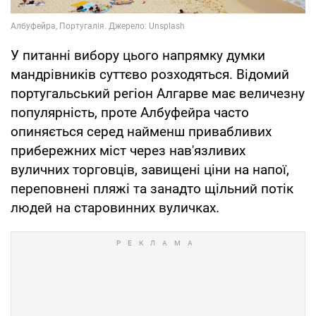
У питанні вибору цього напрямку думки
мандрівників суттєво розходяться. Відомий
португальський регіон Алгарве має величезну
популярність, проте Албуфейра часто
опиняється серед найменш привабливих
прибережних міст через нав'язливих
вуличних торговців, завищені ціни на напої,
переповнені пляжі та занадто щільний потік
людей на старовинних вуличках.