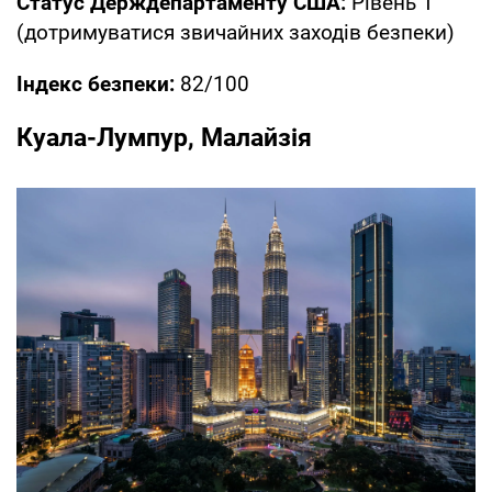
Статус Держдепартаменту США:
Рівень 1
(дотримуватися звичайних заходів безпеки)
Індекс безпеки:
82/100
Куала-Лумпур, Малайзія