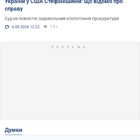
України у США Стефанішиній: що відомо про
справу
Суд не повністю задовольнив клопотання прокуратури
7,5 т.
6.08.2026 12:22
Думки