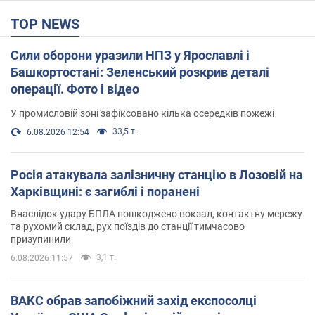
TOP NEWS
Сили оборони уразили НПЗ у Ярославлі і
Башкортостані: Зеленський розкрив деталі
операції. Фото і відео
У промисловій зоні зафіксовано кілька осередків пожежі
33,5 т.
6.08.2026 12:54
Росія атакувала залізничну станцію в Лозовій на
Харківщині: є загиблі і поранені
Внаслідок удару БПЛА пошкоджено вокзал, контактну мережу
та рухомий склад, рух поїздів до станції тимчасово
призупинили
3,1 т.
6.08.2026 11:57
ВАКС обрав запобіжний захід експосолці