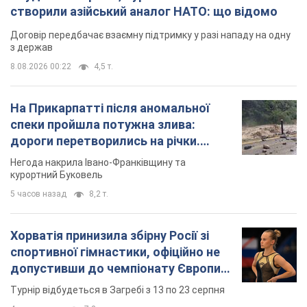
створили азійський аналог НАТО: що відомо
Договір передбачає взаємну підтримку у разі нападу на одну
з держав
8.08.2026 00:22
4,5 т.
На Прикарпатті після аномальної
спеки пройшла потужна злива:
дороги перетворились на річки.
Відео
Негода накрила Івано-Франківщину та
курортний Буковель
5 часов назад
8,2 т.
Хорватія принизила збірну Росії зі
спортивної гімнастики, офіційно не
допустивши до чемпіонату Європи
основних спортсменів
Турнір відбудеться в Загребі з 13 по 23 серпня