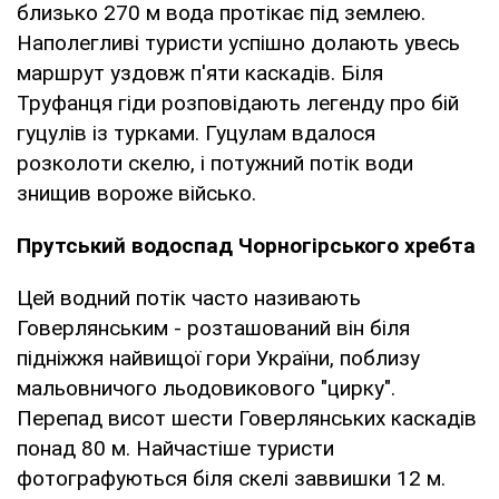
близько 270 м вода протікає під землею.
Наполегливі туристи успішно долають увесь
маршрут уздовж п'яти каскадів. Біля
Труфанця гіди розповідають легенду про бій
гуцулів із турками. Гуцулам вдалося
розколоти скелю, і потужний потік води
знищив вороже військо.
Прутський водоспад Чорногірського хребта
Цей водний потік часто називають
Говерлянським - розташований він біля
підніжжя найвищої гори України, поблизу
мальовничого льодовикового "цирку".
Перепад висот шести Говерлянських каскадів
понад 80 м. Найчастіше туристи
фотографуються біля скелі заввишки 12 м.