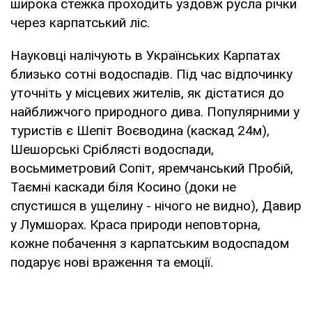
широка стежка проходить уздовж русла річки
через карпатський ліс.
Науковці налічують в Українських Карпатах
близько сотні водоспадів. Під час відпочинку
уточніть у місцевих жителів, як дістатися до
найближчого природного дива. Популярними у
туристів є Шепіт Воєводина (каскад 24м),
Шешорські Сріблясті водоспади,
восьмиметровий Сопіт, яремчанський Пробій,
Таємні каскади біля Косино (доки не
спустишся в ущелину - нічого не видно), Давир
у Лумшорах. Краса природи неповторна,
кожне побачення з карпатським водоспадом
подарує нові враження та емоції.