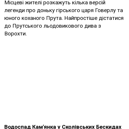
Місцеві жителі розкажуть кілька версій
легенди про доньку гірського царя Говерлу та
юного коханого Прута. Найпростіше дістатися
до Прутського льодовикового дива з
Ворохти.
Водоспад Кам'янка у Сколівських Бескидах