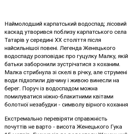
Наймолодший карпатський водоспад; лісовий
каскад утворився поблизу карпатського села
Татарів у середині ХХ століття після
найсильнішої повені. Легенда Женецького
водоспаду розповідає про гуцулку Малку, якій
батьки заборонили зустрічатися з коханим.
Малка стрибнула зі скелі в річку, але струмені
води підхопили дівчину і живою винесли на
берег. Поруч із водоспадом можна
помилуватися ніжно-блакитними квітами
болотної незабудки - символу вірного кохання
Екстремально перевіряти справжність
почуттів не варто - висота Женецького Гука