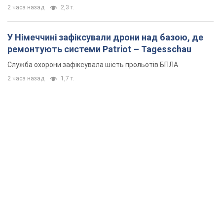
2 часа назад
2,3 т.
У Німеччині зафіксували дрони над базою, де
ремонтують системи Patriot – Tagesschau
Служба охорони зафіксувала шість прольотів БПЛА
2 часа назад
1,7 т.