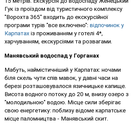
15 метрів. Екскурсія до водоспаду Женецький
Гук із проїздом від туристичного комплексу
"Ворохта 365" входить до екскурсійної
програми турів "все включено":
відпочинок у
Карпатах
із проживанням у готелі 4*,
харчуванням, екскурсіями та розвагами.
Манявський водоспад у Горганах
Мабуть, наймістичніший у Карпатах: ночами
біля скель чути спів мавок, у давні часи на
березі розташовувалося язичницьке капище.
Висота водного потоку до 20 м, внизу озеро з
"молодильною" водою. Місце сили зберігає
свою енергетику: поблизу відоме карпатське
місце паломництва - Манявський скит.