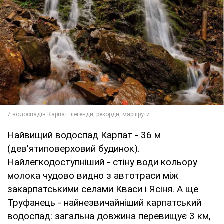
Найвищий водоспад Карпат - 36 м
(дев'ятиповерховий будинок).
Найлегкодоступніший - стіну води кольору
молока чудово видно з автотраси між
закарпатськими селами Кваси і Ясіня. А ще
Труфанець - найнезвичайніший карпатський
водоспад: загальна довжина перевищує 3 км,