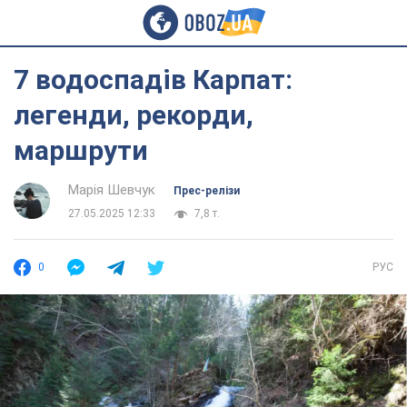
7 водоспадів Карпат:
легенди, рекорди,
маршрути
Марія Шевчук
Прес-релізи
27.05.2025 12:33
7,8 т.
0
РУС