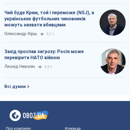
Чий буде Крим, той і переможе (NSJ), а
українських футбольних чиновників
можуть назвати вбивцями
Олександр Кірш
3,1 т.
Захід проспав загрозу: Росія може
перевірити НАТО війною
Леонід Невзлін
6,2 т.
Всі думки
Про компанію
Команда