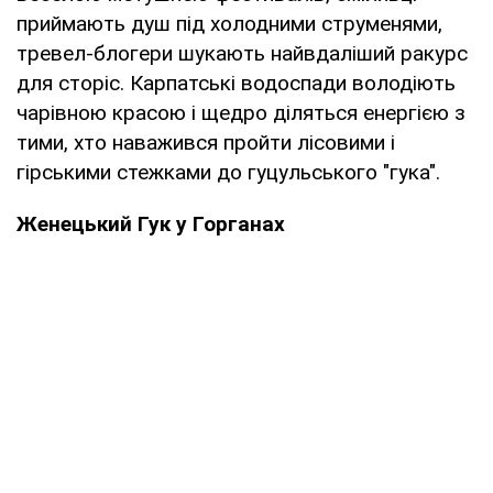
приймають душ під холодними струменями,
тревел-блогери шукають найвдаліший ракурс
для сторіс. Карпатські водоспади володіють
чарівною красою і щедро діляться енергією з
тими, хто наважився пройти лісовими і
гірськими стежками до гуцульського "гука".
Женецький Гук у Горганах