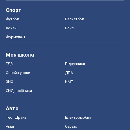
Спорт
Футбол
Баскетбол
Хокей
Бокс
Формула-1
Моя школа
ГДЗ
Підручники
Онлайн уроки
ДПА
ЗНО
НМТ
СНД посібники
Авто
Тест Драйв
Електромобілі
Акції
Сервіс