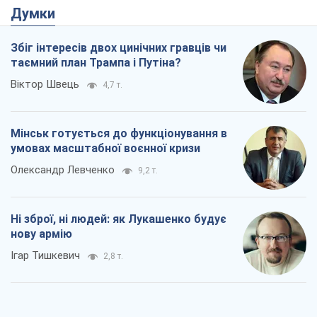
Думки
Збіг інтересів двох цинічних гравців чи
таємний план Трампа і Путіна?
Віктор Швець
4,7 т.
Мінськ готується до функціонування в
умовах масштабної воєнної кризи
Олександр Левченко
9,2 т.
Ні зброї, ні людей: як Лукашенко будує
нову армію
Ігар Тишкевич
2,8 т.