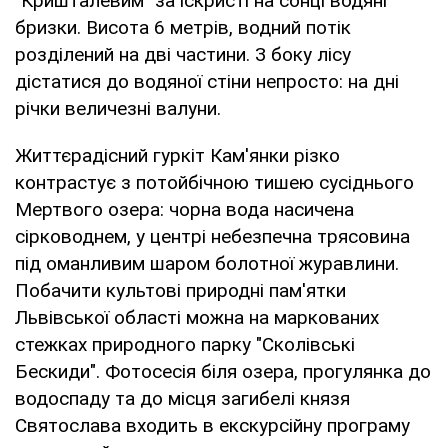
"Кришталевим" за іскристі на сонці водяні
бризки. Висота 6 метрів, водний потік
розділений на дві частини. З боку лісу
дістатися до водяної стіни непросто: на дні
річки величезні валуни.
Життєрадісний гуркіт Кам'янки різко
контрастує з потойбічною тишею сусіднього
Мертвого озера: чорна вода насичена
сірководнем, у центрі небезпечна трясовина
під оманливим шаром болотної журавлини.
Побачити культові природні пам'ятки
Львівської області можна на маркованих
стежках природного парку "Сколівські
Бескиди". Фотосесія біля озера, прогулянка до
водоспаду та до місця загибелі князя
Святослава входить в екскурсійну програму