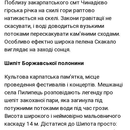
Поблизу закарпатського смт Чинадієво
гірська річка на схилі гори раптово
натикається на скелі. Закони гравітації не
скасувати, і воді доводиться вузькими
потоками перескакувати кам'яними сходами.
Особливо ефектно широка пелена Скакало
виглядає на заході сонця.
Шипіт Боржавської полонини
Культова карпатська пам'ятка, місце
проведення фестивалів і концертів. Мешканці
села Пилипець розповідають легенду про
шепіт закоханої пари, яка загинула під
потужними потоками води під час грози.
Висота широкого і неймовірно мальовничого
каскаду 14 м. Дістатися до Шипота просто: