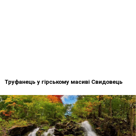
Труфанець у гірському масиві Свидовець