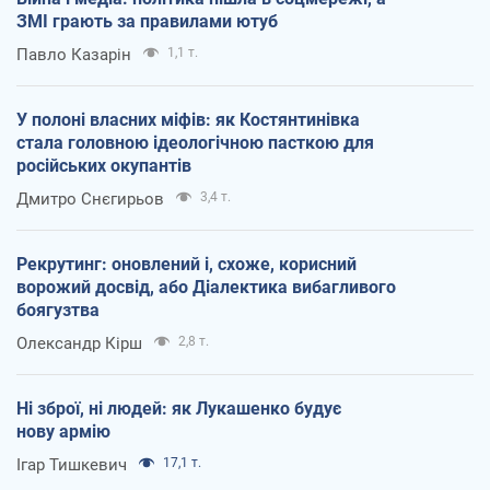
ЗМІ грають за правилами ютуб
Павло Казарін
1,1 т.
У полоні власних міфів: як Костянтинівка
стала головною ідеологічною пасткою для
російських окупантів
Дмитро Снєгирьов
3,4 т.
Рекрутинг: оновлений і, схоже, корисний
ворожий досвід, або Діалектика вибагливого
боягузтва
Олександр Кірш
2,8 т.
Ні зброї, ні людей: як Лукашенко будує
нову армію
Ігар Тишкевич
17,1 т.