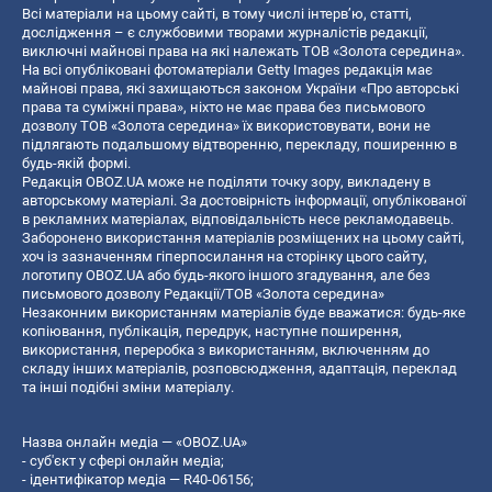
Всі матеріали на цьому сайті, в тому числі інтерв’ю, статті,
дослідження – є службовими творами журналістів редакції,
виключні майнові права на які належать ТОВ «Золота середина».
На всі опубліковані фотоматеріали Getty Images редакція має
майнові права, які захищаються законом України «Про авторські
права та суміжні права», ніхто не має права без письмового
дозволу ТОВ «Золота середина» їх використовувати, вони не
підлягають подальшому відтворенню, перекладу, поширенню в
будь-якій формі.
Редакція OBOZ.UA може не поділяти точку зору, викладену в
авторському матеріалі. За достовірність інформації, опублікованої
в рекламних матеріалах, відповідальність несе рекламодавець.
Заборонено використання матеріалів розміщених на цьому сайті,
хоч із зазначенням гіперпосилання на сторінку цього сайту,
логотипу OBOZ.UA або будь-якого іншого згадування, але без
письмового дозволу Редакції/ТОВ «Золота середина»
Незаконним використанням матеріалів буде вважатися: будь-яке
копiювання, публiкацiя, передрук, наступне поширення,
використання, переробка з використанням, включенням до
складу інших матеріалів, розповсюдження, адаптація, переклад
та інші подібні зміни матеріалу.
Назва онлайн медіа — «OBOZ.UA»
- суб'єкт у сфері онлайн медіа;
- ідентифікатор медіа — R40-06156;