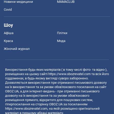
Новини медицини
MAMACLUB
Covid
Шоу
Афіша
Плітки
Краса
Мода
Жіночий журнал
Використання будь-яких матеріалів ( в тому числі фото- та відео-),
розміщених на цьому сайті
https://www.obozrevatel.com
та всіх його
піддоменах, в будь-якому вигляді суворо заборонено.
Дозволяється використання при отриманні письмового дозволу
на їх використання та за умови обов'язкового посилання на сайт
OBOZ.UA, а для інтернет-видань - при отриманні письмового
дозволу на їх використання та за умови обов'язкового
розміщення прямого, відкритого для пошукових систем,
гіперпосилання на сторінку OBOZ.UA за посиланням
https://www.obozrevatel.com
, на якій розміщено оригінальний
матеріал в першому абзаці матеріалу.