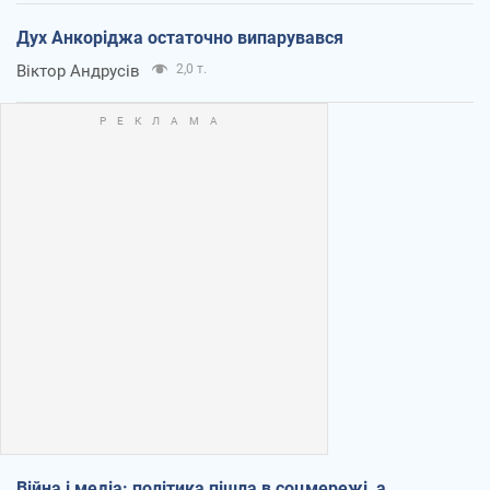
Дух Анкоріджа остаточно випарувався
Віктор Андрусів
2,0 т.
Війна і медіа: політика пішла в соцмережі, а