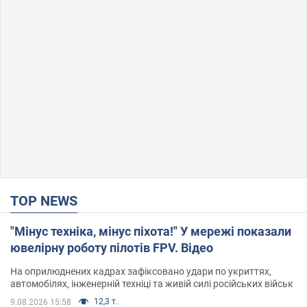
TOP NEWS
"Мінус техніка, мінус піхота!" У мережі показали
ювелірну роботу пілотів FPV. Відео
На оприлюднених кадрах зафіксовано удари по укриттях,
автомобілях, інженерній техніці та живій силі російських військ
12,3 т.
9.08.2026 15:58