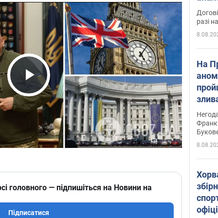
Догові
разі н
8.08.20
На П
аном
прой
Play Video
злив
пере
Негода
річки
Франк
Буков
8.08.20
Хорв
збірн
сі головного — підпишіться на Новини на
спор
офіц
Підписатися