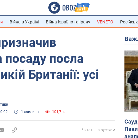
ни
Війна в Україні
Війна Ізраїлю та Ірану
VENETO
Російськ
Важ
призначив
 посаду посла
икій Британії: усі
ітики
20:02
1 хвилина
101,7 т.
Сауд
Паки
Читать на русском
анал