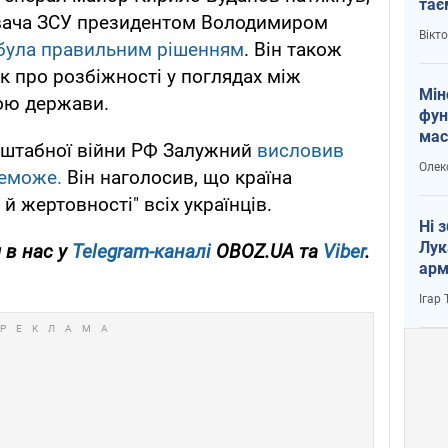
тає
вача ЗСУ президентом Володимиром
і Пу
Вікт
була правильним рішенням
. Він також
к про розбіжності у поглядах між
Мін
ою держави.
фун
мас
сштабної війни РФ Залужний
висловив
Олек
реможе.
Він наголосив, що країна
й жертовності" всіх українців.
Ні 
Лук
 в нас у
Telegram-каналі
OBOZ.UA та
Viber
.
арм
Ігар