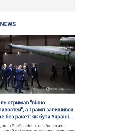
P NEWS
ль отримав "вікно
ивостей", а Трамп залишився
 без ракет: як бути Україні?
рв’ю з Мельником
 що в Росії закінчаться балістичні
, вкрай небезпечна, наголосив експерт