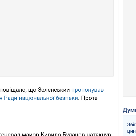
сповіщало, що Зеленський
пропонував
я Ради національної безпеки
. Проте
Дум
Збі
цин
генерал-майор Кирило Буданов натякнув,