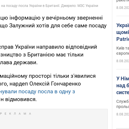
8.08.20
в
цю інформацію у вечірньому зверненні
Укра
, що Залужний хотів для себе саме посаду
щомі
Patr
розк
справ України направило відповідний
Київ т
європ
зництво з Британією має тільки
8.08.20
глава держави.
маційному просторі тільки з'явилися
У Ні
ого, нардеп Олексій Гончаренко
над 
ували посаду посла в одну з
систе
він відмовився.
Служба
проль
8.08.20