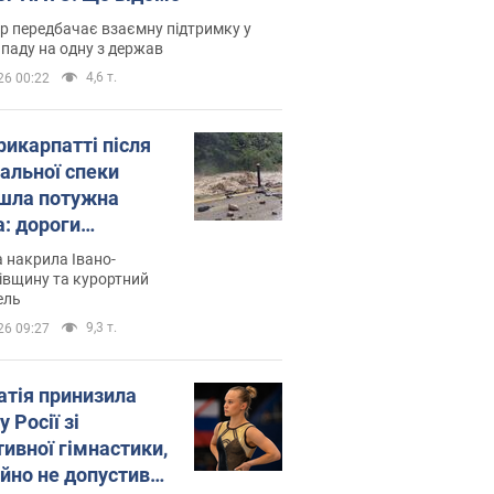
р передбачає взаємну підтримку у
ападу на одну з держав
4,6 т.
26 00:22
рикарпатті після
альної спеки
шла потужна
а: дороги
творились на
 накрила Івано-
. Відео
івщину та курортний
ель
9,3 т.
26 09:27
атія принизила
у Росії зі
тивної гімнастики,
ійно не допустивши