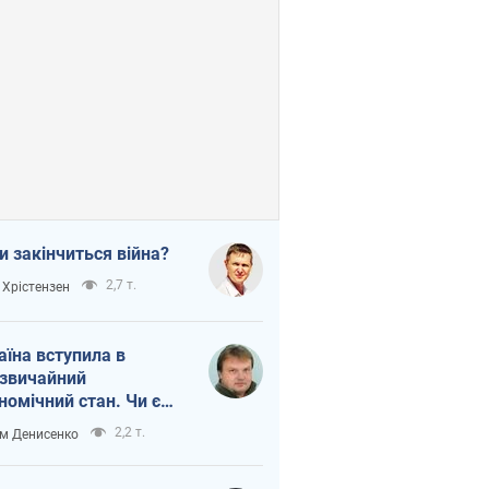
и закінчиться війна?
2,7 т.
 Хрістензен
аїна вступила в
звичайний
номічний стан. Чи є
тло вкінці тунелю?
2,2 т.
м Денисенко