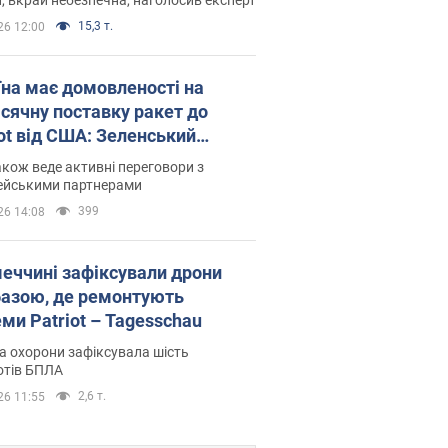
15,3 т.
26 12:00
їна має домовленості на
сячну поставку ракет до
iot від США: Зеленський
рив подробиці
акож веде активні переговори з
ейськими партнерами
399
26 14:08
меччині зафіксували дрони
базою, де ремонтують
ми Patriot – Tagesschau
 охорони зафіксувала шість
отів БПЛА
2,6 т.
26 11:55