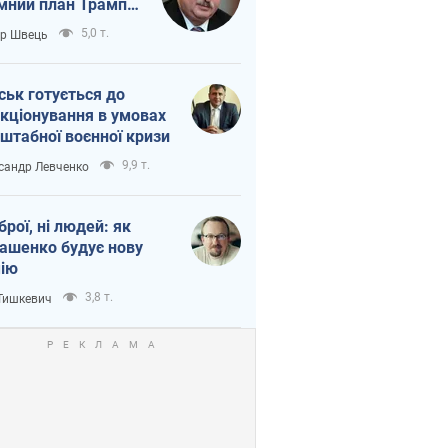
мний план Трампа
тіна?
5,0 т.
ор Швець
ськ готується до
кціонування в умовах
штабної воєнної кризи
9,9 т.
сандр Левченко
зброї, ні людей: як
ашенко будує нову
ію
3,8 т.
 Тишкевич