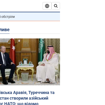
і обстріли
ливе
івська Аравія, Туреччина та
стан створили азійський
ог НАТО: що відомо