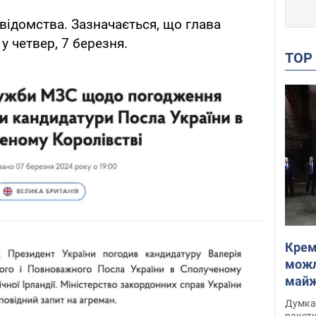
відомства. Зазначається, що глава
у четвер, 7 березня.
TO
Крем
можл
майже
Інте
Думка,
ракети