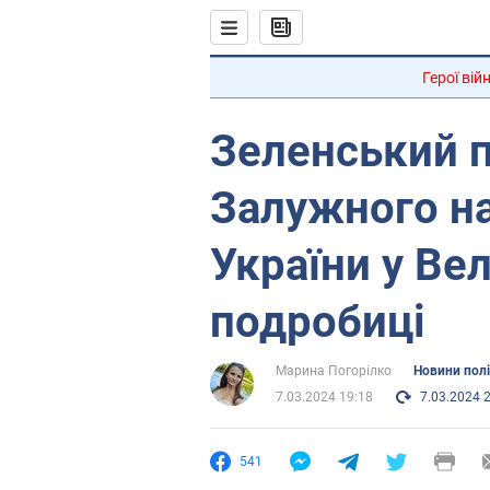
Герої вій
Зеленський 
Залужного на
України у Вел
подробиці
Марина Погорілко
Новини пол
7.03.2024 19:18
7.03.2024 
541