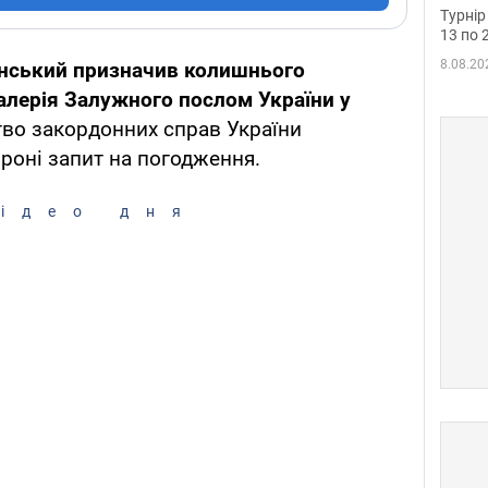
до ч
Турнір
осно
13 по 
8.08.20
нський призначив колишнього
лерія Залужного послом України у
тво закордонних справ України
роні запит на погодження.
ідео дня