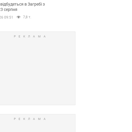
емпіонату Європи
 відбудеться в Загребі з
вних спортсменів
23 серпня
7,8 т.
26 09:51