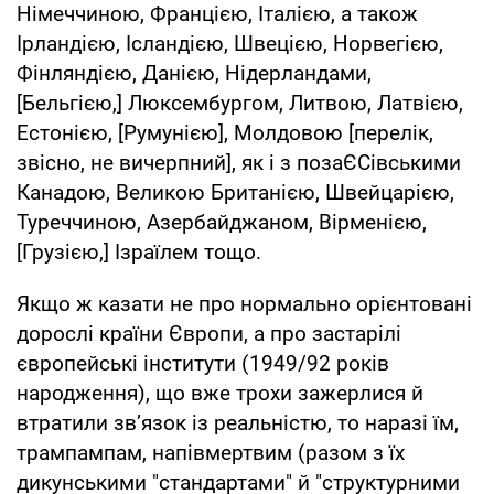
Німеччиною, Францією, Італією, а також
Ірландією, Ісландією, Швецією, Норвегією,
Фінляндією, Данією, Нідерландами,
[Бельгією,] Люксембургом, Литвою, Латвією,
Естонією, [Румунією], Молдовою [перелік,
звісно, не вичерпний], як і з позаЄСівськими
Канадою, Великою Британією, Швейцарією,
Туреччиною, Азербайджаном, Вірменією,
[Грузією,] Ізраїлем тощо.
Якщо ж казати не про нормально орієнтовані
дорослі країни Європи, а про застарілі
європейські інститути (1949/92 років
народження), що вже трохи зажерлися й
втратили зв’язок із реальністю, то наразі їм,
трампампам, напівмертвим (разом з їх
дикунськими "стандартами" й "структурними