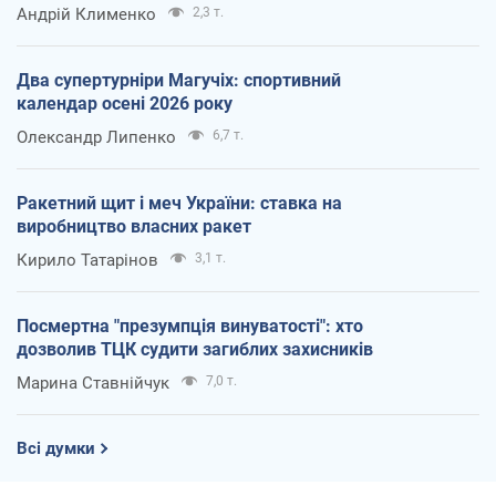
Андрій Клименко
2,3 т.
Два супертурніри Магучіх: спортивний
календар осені 2026 року
Олександр Липенко
6,7 т.
Ракетний щит і меч України: ставка на
виробництво власних ракет
Кирило Татарінов
3,1 т.
Посмертна "презумпція винуватості": хто
дозволив ТЦК судити загиблих захисників
Марина Ставнійчук
7,0 т.
Всі думки