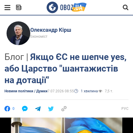
Олександр Кірш
Економіст
Блог |
Якщо ЄС не шепче yes,
або Царство "шантажистів
на дотації"
Новини політики / Думки
7.07.2026 08:55
1 хвилина
7,5 т.
0
РУС