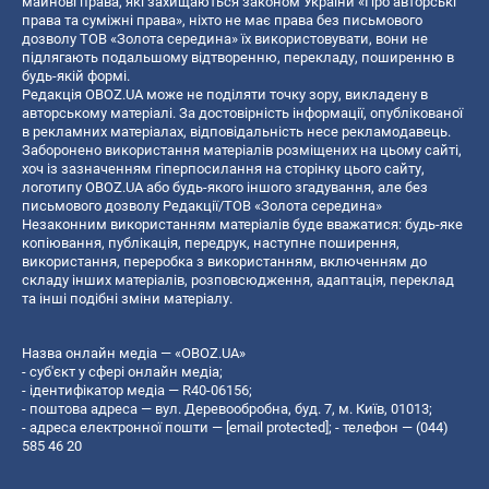
майнові права, які захищаються законом України «Про авторські
права та суміжні права», ніхто не має права без письмового
дозволу ТОВ «Золота середина» їх використовувати, вони не
підлягають подальшому відтворенню, перекладу, поширенню в
будь-якій формі.
Редакція OBOZ.UA може не поділяти точку зору, викладену в
авторському матеріалі. За достовірність інформації, опублікованої
в рекламних матеріалах, відповідальність несе рекламодавець.
Заборонено використання матеріалів розміщених на цьому сайті,
хоч із зазначенням гіперпосилання на сторінку цього сайту,
логотипу OBOZ.UA або будь-якого іншого згадування, але без
письмового дозволу Редакції/ТОВ «Золота середина»
Незаконним використанням матеріалів буде вважатися: будь-яке
копiювання, публiкацiя, передрук, наступне поширення,
використання, переробка з використанням, включенням до
складу інших матеріалів, розповсюдження, адаптація, переклад
та інші подібні зміни матеріалу.
Назва онлайн медіа — «OBOZ.UA»
- суб'єкт у сфері онлайн медіа;
- ідентифікатор медіа — R40-06156;
- поштова адреса — вул. Деревообробна, буд. 7, м. Київ, 01013;
- адреса електронної пошти —
[email protected]
; - телефон — (044)
585 46 20