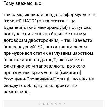
Тому вважаю, що:
так само, як вкрай невдало сформульовані
"гарантії НАТО" (п’ята стаття – що
Будапештський меморандум!) поступово
поступаються значно більш реальним
договорам двостороннім, – так і занадто
"консенсусний" ЄС, що останнім часом
примудрився стати безглуздим царством
"шантажистів на дотації", які там вже
фактично всім заправляють, до якого
пропхнутися крізь усілякі [хамовиті]
Угорщини-Словаччини-Польщі, що ніяк не
складуть собі ціну, вже практично
неможливо,