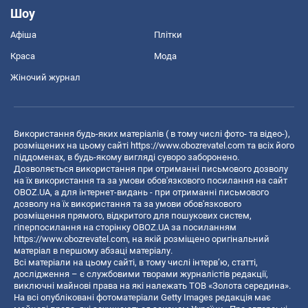
Шоу
Афіша
Плітки
Краса
Мода
Жіночий журнал
Використання будь-яких матеріалів ( в тому числі фото- та відео-),
розміщених на цьому сайті
https://www.obozrevatel.com
та всіх його
піддоменах, в будь-якому вигляді суворо заборонено.
Дозволяється використання при отриманні письмового дозволу
на їх використання та за умови обов'язкового посилання на сайт
OBOZ.UA, а для інтернет-видань - при отриманні письмового
дозволу на їх використання та за умови обов'язкового
розміщення прямого, відкритого для пошукових систем,
гіперпосилання на сторінку OBOZ.UA за посиланням
https://www.obozrevatel.com
, на якій розміщено оригінальний
матеріал в першому абзаці матеріалу.
Всі матеріали на цьому сайті, в тому числі інтерв’ю, статті,
дослідження – є службовими творами журналістів редакції,
виключні майнові права на які належать ТОВ «Золота середина».
На всі опубліковані фотоматеріали Getty Images редакція має