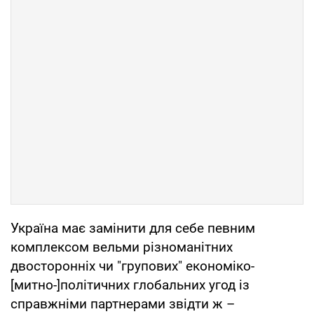
Україна має замінити для себе певним
комплексом вельми різноманітних
двосторонніх чи "групових" економіко-
[митно-]політичних глобальних угод із
справжніми партнерами звідти ж –