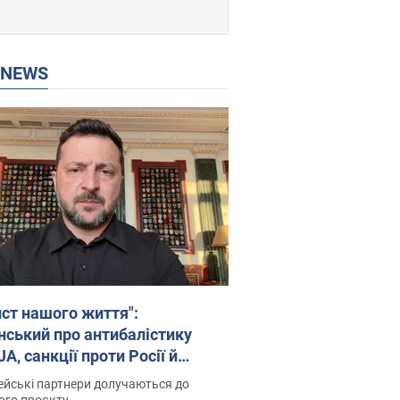
P NEWS
ист нашого життя":
нський про антибалістику
A, санкції проти Росії й
имку аграріїв. Відео
йські партнери долучаються до
ого проєкту