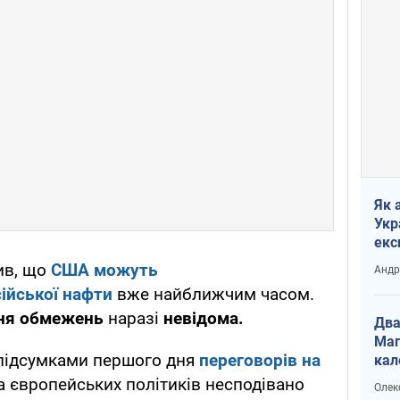
Як 
Укр
екс
наф
ив, що
США можуть
Андр
сійської нафти
вже найближчим часом.
ння обмежень
наразі
невідома.
Два
Маг
 підсумками першого дня
переговорів на
кал
 європейських політиків несподівано
Олек