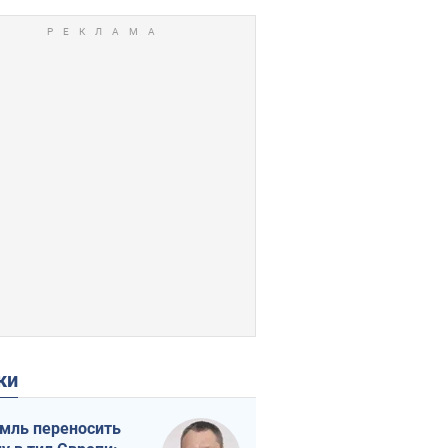
ки
мль переносить