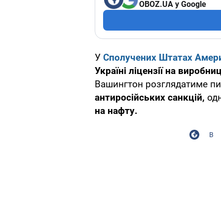
OBOZ.UA у Google
У
Сполучених Штатах Амер
Україні ліцензії на виробн
Вашингтон розглядатиме п
антиросійських санкцій,
одн
на нафту.
В