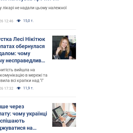
есивний" рак
 лікарі не надали цьому належної
15,0 т.
26 12:46
устка Лесі Нікітюк
рпатах обернулася
далом: чому
чу несправедливо
йтили
нитість вийшла на
комунікацію в мережі та
вила всі крапки над "і"
11,9 т.
26 17:32
ише через
лату: чому українці
оспішають
джуватися на