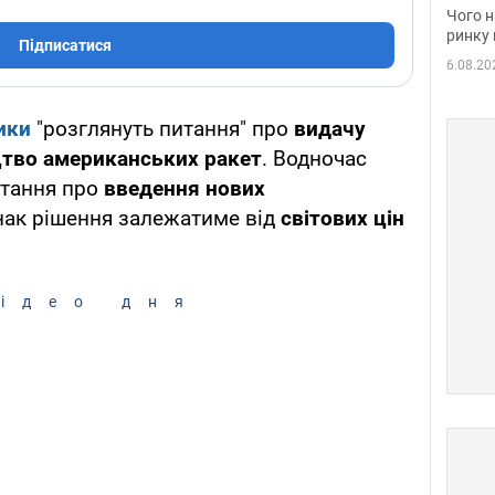
вакан
Чого н
ринку 
Підписатися
6.08.20
ики
"розглянуть питання" про
видачу
ицтво американських ракет
. Водночас
итання про
введення нових
ак рішення залежатиме від
світових цін
ідео дня