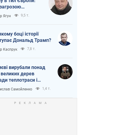
ну в тил Європи:
 загрозою
тична логістика
9,5 т.
ор Ягун
якому боці історії
тупає Дональд Трамп?
7,8 т.
ор Каспрук
иєві вирубали понад
 великих дерев
ади теплотраси і
переч Генплану
1,4 т.
ислав Самойленко