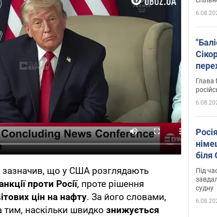
6.08.20
"Бал
Сіко
пере
Укра
Глава 
російс
6.08.20
Росі
німе
біля
зазначив, що у США розглядають
Під ча
завдал
нкції проти Росії
, проте рішення
судну
ітових цін на нафту
. За його словами,
6.08.20
а тим, наскільки швидко
знижується