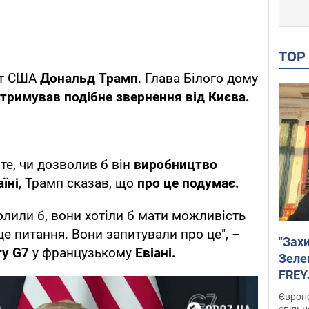
TO
нт США
Дональд Трамп
. Глава Білого дому
тримував подібне звернення від Києва.
те, чи дозволив б він
виробництво
їні
, Трамп сказав, що
про це подумає.
волили б, вони хотіли б мати можливість
це питання. Вони запитували про це", –
"Зах
ту G7
у французькому
Евіані.
Зеле
FREYJ
підтр
Європе
спільн