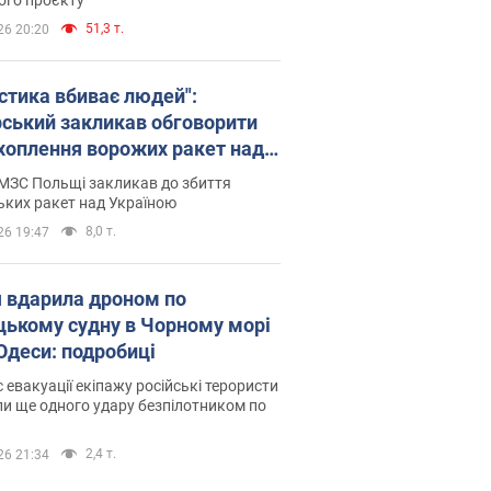
51,3 т.
26 20:20
істика вбиває людей":
рський закликав обговорити
хоплення ворожих ракет над
їною
МЗС Польщі закликав до збиття
ьких ракет над Україною
8,0 т.
26 19:47
я вдарила дроном по
цькому судну в Чорному морі
 Одеси: подробиці
с евакуації екіпажу російські терористи
и ще одного удару безпілотником по
2,4 т.
26 21:34