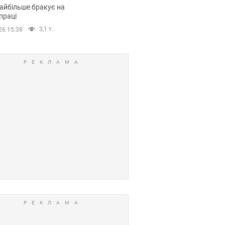
сії
айбільше бракує на
праці
3,1 т.
26 15:38