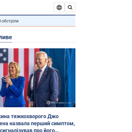
і обстріли
ливе
ина тяжкохворого Джо
ена назвала перший симптом,
 сигналізував про його