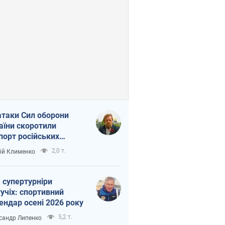
атаки Сил оборони
аїни скоротили
порт російських
топродуктів
2,0 т.
ій Клименко
 супертурніри
учіх: спортивний
ендар осені 2026 року
5,2 т.
сандр Липенко