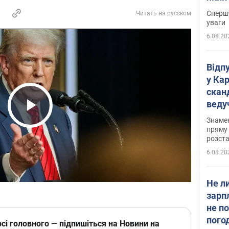
"агр
Спершу
Читать на русском
уваги
6.08.20
Відп
у Ка
скан
веду
захе
Play Video
Знаме
пряму 
розста
6.08.20
Не л
зарп
не п
пого
сі головного — підпишіться на Новини на