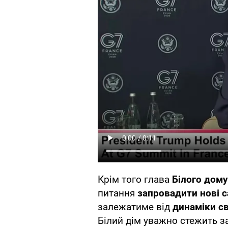
Крім того глава
Білого дому
питання
запровадити нові са
залежатиме від
динаміки св
Білий дім уважно стежить з