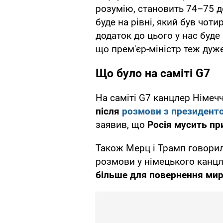
розумію, становить 74–75 д
буде на рівні, який був чоти
додаток до цього у нас буде 
що прем'єр-міністр теж дуже
Що було на саміті G7
На саміті G7 канцлер Німе
після
розмови з президен
заявив, що
Росія мусить пр
Також Мерц і Трамп говори
розмови у німецького канцл
більше для повернення мир