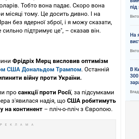
вій
оларів. Тобто вона падає. Скоро вона
під
ри місяці тому. Це досить дивно. І на
кри
Вікт
Іран без ядерної зброї, і я можу сказати,
 сильно підтримує це", – сказав він.
На 
вис
Вікт
ччини
Фрідріх Мерц висловив оптимізм
том США Дональдом Трампом
. Останній
В К
300
ипинити війну проти України.
зар
всу
ли про
санкції проти Росії
, за підсумками
Влад
ера з'явилася надія, що
США робитимуть
у на континент
– пліч-о-пліч з Європою.