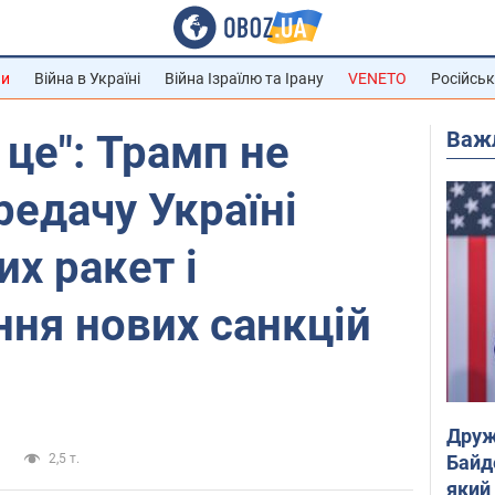
ни
Війна в Україні
Війна Ізраїлю та Ірану
VENETO
Російськ
Важ
 це": Трамп не
едачу Україні
х ракет і
ня нових санкцій
Друж
Байд
и
2,5 т.
який