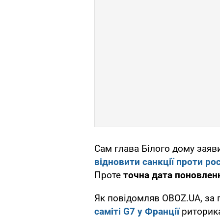
Сам глава Білого дому заяв
відновити
санкції проти ро
Проте
точна дата поновле
Як повідомляв OBOZ.UA, за
саміті G7 у Франції
риторика