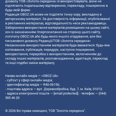
дозволу ТОВ «Золота середина» їх використовувати, вони не
підлягають подальшому відтворенню, перекладу, поширенню в
будь-якій формі.
Редакція OBOZ.UA може не поділяти точку зору, викладену в
авторському матеріалі. За достовірність інформації, опублікованої
в рекламних матеріалах, відповідальність несе рекламодавець.
Заборонено використання матеріалів розміщених на цьому сайті,
хоч із зазначенням гіперпосилання на сторінку цього сайту,
логотипу OBOZ.UA або будь-якого іншого згадування, але без
письмового дозволу Редакції/ТОВ «Золота середина»
Незаконним використанням матеріалів буде вважатися: будь-яке
копiювання, публiкацiя, передрук, наступне поширення,
використання, переробка з використанням, включенням до
складу інших матеріалів, розповсюдження, адаптація, переклад
та інші подібні зміни матеріалу.
Назва онлайн медіа — «OBOZ.UA»
- суб'єкт у сфері онлайн медіа;
- ідентифікатор медіа — R40-06156;
- поштова адреса — вул. Деревообробна, буд. 7, м. Київ, 01013;
- адреса електронної пошти —
[email protected]
; - телефон — (044)
585 46 20
© 2026 Всі права захищені, ТОВ "Золота середина".