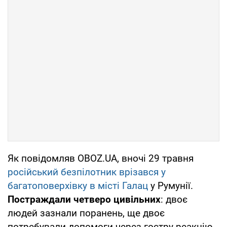
Як повідомляв OBOZ.UA, вночі 29 травня
російський безпілотник врізався у
багатоповерхівку в місті Галац
у Румунії.
Постраждали четверо цивільних
: двоє
людей зазнали поранень, ще двоє
потребували допомоги через гостру реакцію