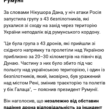
Румунії
За словами Нікушора Дана, у ніч атаки Росія
запустила групу з 43 безпілотників, які
рухалися зі сходу на захід через територію
України неподалік від румунського кордону.
"Це була група з 43 дронів, які прийшли зі
східного напрямку та пролетіли над Україною
приблизно за 20–30 кілометрів на північ від
Дунаю. Частину з них було збито під час
польоту над українською територією, і один із
безпілотників, який, імовірно, був уражений
над містом Рені, змінив траєкторію та полетів
у бік Галаца", — пояснив президент Румунії.
Він наголосив, що
незалежно від обставин
падіння дрона відповідальність за інцидент