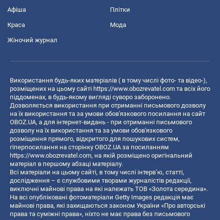
Афіша
Плітки
Краса
Мода
Жіночий журнал
Використання будь-яких матеріалів ( в тому числі фото- та відео-),
розміщених на цьому сайті
https://www.obozrevatel.com
та всіх його
піддоменах, в будь-якому вигляді суворо заборонено.
Дозволяється використання при отриманні письмового дозволу
на їх використання та за умови обов'язкового посилання на сайт
OBOZ.UA, а для інтернет-видань - при отриманні письмового
дозволу на їх використання та за умови обов'язкового
розміщення прямого, відкритого для пошукових систем,
гіперпосилання на сторінку OBOZ.UA за посиланням
https://www.obozrevatel.com
, на якій розміщено оригінальний
матеріал в першому абзаці матеріалу.
Всі матеріали на цьому сайті, в тому числі інтерв’ю, статті,
дослідження – є службовими творами журналістів редакції,
виключні майнові права на які належать ТОВ «Золота середина».
На всі опубліковані фотоматеріали Getty Images редакція має
майнові права, які захищаються законом України «Про авторські
права та суміжні права», ніхто не має права без письмового