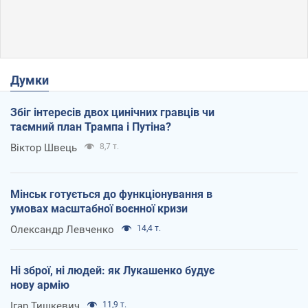
Думки
Збіг інтересів двох цинічних гравців чи
таємний план Трампа і Путіна?
Віктор Швець
8,7 т.
Мінськ готується до функціонування в
умовах масштабної воєнної кризи
Олександр Левченко
14,4 т.
Ні зброї, ні людей: як Лукашенко будує
нову армію
Ігар Тишкевич
11,9 т.