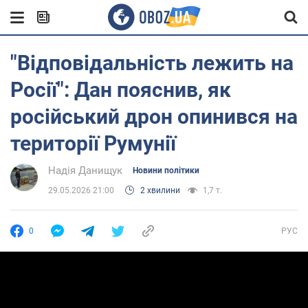
"Відповідальність лежить на
Росії": Дан пояснив, як
російський дрон опинився на
території Румунії
Надія Данищук
Новини політики
29.05.2026 21:00
2 хвилини
1,7 т.
0
РУС