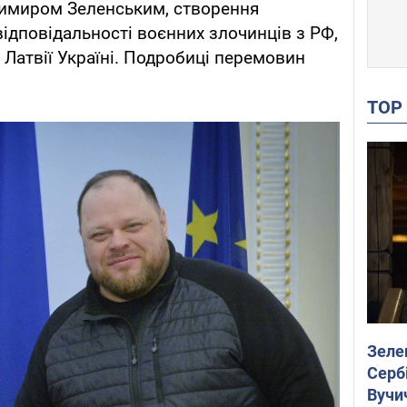
имиром Зеленським, створення
відповідальності воєнних злочинців з РФ,
 Латвії Україні. Подробиці перемовин
TO
Зеле
Сербі
Вучи