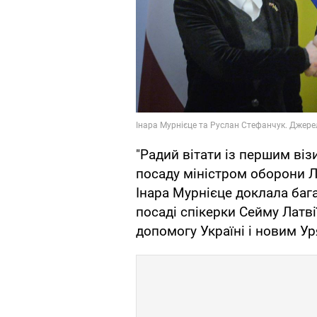
"Радий вітати із першим віз
посаду міністром оборони Л
Інара Мурнієце доклала баг
посаді спікерки Сейму Латві
допомогу Україні і новим Ур