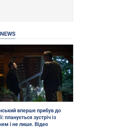
P NEWS
нський вперше прибув до
ї: планується зустріч із
чем і не лише. Відео