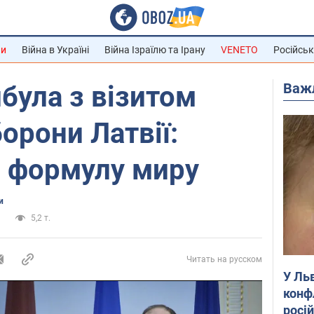
ни
Війна в Україні
Війна Ізраїлю та Ірану
VENETO
Російськ
Важ
ибула з візитом
орони Латвії:
о формулу миру
и
и
5,2 т.
Читать на русском
У Ль
конф
росі