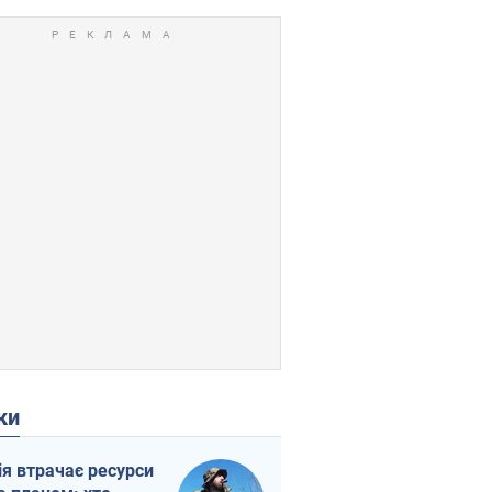
ки
ія втрачає ресурси