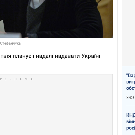
твія планує і надалі надавати Україні
"Ва
вит
обс
вря
Укра
офі
КНД
вій
рос
пів