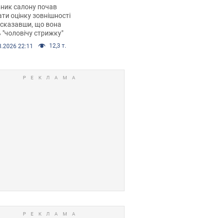
 хімієтерапії,
ник салону почав
орівся скандал.
ти оцінку зовнішності
 сказавши, що вона
 "чоловічу стрижку"
12,3 т.
8.2026 22:11