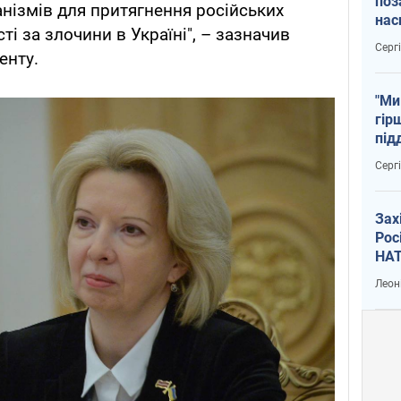
поз
анізмів для притягнення російських
нас
ті за злочини в Україні", – зазначив
тем
Серг
енту.
"Ми
гір
під
рак
Серг
Зах
Рос
НАТ
Леон