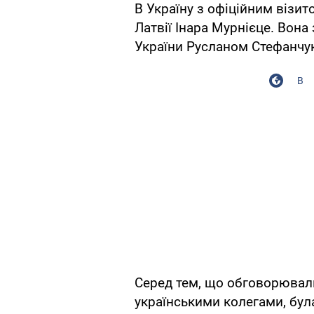
В Україну з офіційним візит
Латвії Інара Мурнієце. Вона
України Русланом Стефанчу
В
Серед тем, що обговорювали
українськими колегами, бул