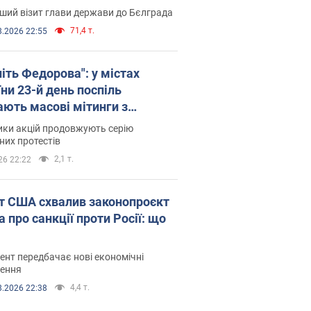
ший візит глави держави до Бєлграда
71,4 т.
8.2026 22:55
іть Федорова": у містах
ни 23-й день поспіль
ають масові мітинги з
онками. Фото і відео
ики акцій продовжують серію
их протестів
2,1 т.
26 22:22
т США схвалив законопроєкт
 про санкції проти Росії: що
нт передбачає нові економічні
ення
4,4 т.
8.2026 22:38