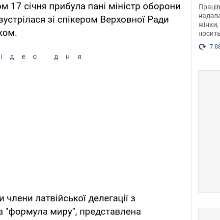
після
ом 17 січня прибула пані міністр оборони
Праців
розг
надава
 зустрілася зі спікером Верховної Ради
жінки,
Фото
ком.
носить
7.0
ідео дня
 члени латвійської делегації з
а "формула миру", представлена