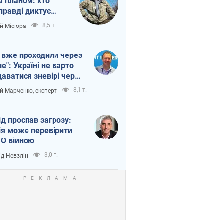
а планом: хто
правді диктує
п війни
8,5 т.
ій Місюра
 вже проходили через
ше": Україні не варто
даватися зневірі через
етний терор
8,1 т.
ій Марченко, експерт
ід проспав загрозу:
ія може перевірити
О війною
3,0 т.
ід Невзлін