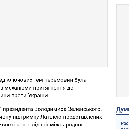
ред ключових тем перемовин була
та механізми притягнення до
чини проти України.
" президента Володимира Зеленського.
Дум
ивну підтримку Латвією представлених
Рос
ивості консолідації міжнародної