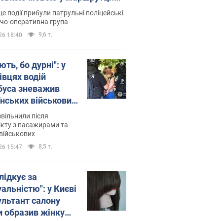
ція склала адмінпротокол.
це події прибули патрульні поліцейські
о
дчо-оперативна група
9,6 т.
26 18:40
ть, бо дурні": у
івцях водій
буса зневажив
їнських військових
латився. Відео
звільнили після
кту з пасажирами та
військових
8,5 т.
26 15:47
лідкує за
альністю": у Києві
ультант салону
и образив жінку