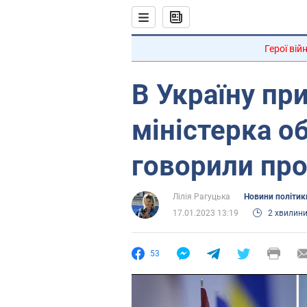
Герої вій
В Україну пр
міністерка об
говорили пр
Лілія Рагуцька
Новини політик
17.01.2023 13:19
2 хвилин
53