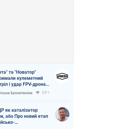
рта" та "Новатор"
римали кулеметний
тріл і удар FPV-дрона,
тувавши життя
2,9 т.
їнська Бронетехніка
церу ЗСУ
Р як каталізатор
ни, або Про новий етап
ійсько-
нічнокорейського