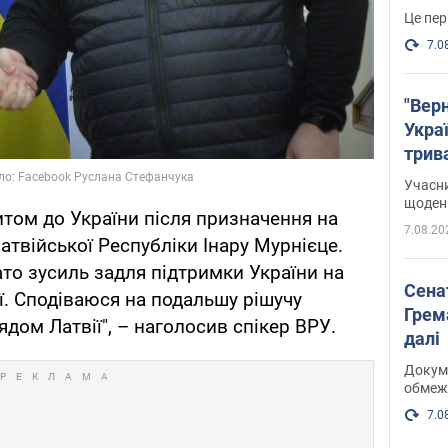
Це пер
7.0
"Верн
Украї
трив
карт
Учасн
щоденн
итом до України після призначення на
7.08.20
атвійської Республіки Інару Мурнієце.
ато зусиль задля підтримки України на
Сена
ї. Сподіваюся на подальшу рішучу
Грема
ядом Латвії", – наголосив спікер ВРУ.
далі
Докуме
обмеж
7.0