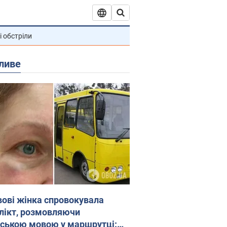
і обстріли
ливе
вові жінка спровокувала
лікт, розмовляючи
йською мовою у маршрутці: