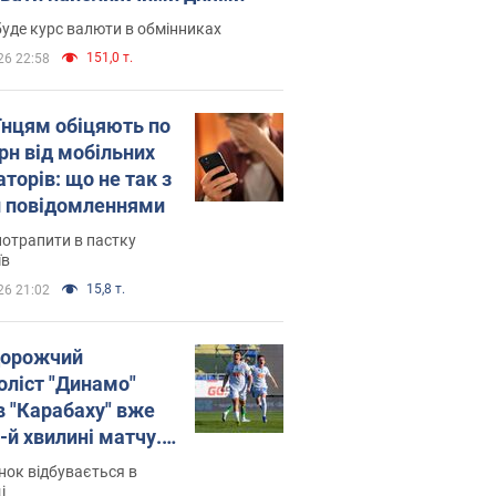
уде курс валюти в обмінниках
151,0 т.
26 22:58
їнцям обіцяють по
рн від мобільних
торів: що не так з
 повідомленнями
потрапити в пастку
їв
15,8 т.
26 21:02
орожчий
оліст "Динамо"
в "Карабаху" вже
-й хвилині матчу.
о
ок відбувається в
і