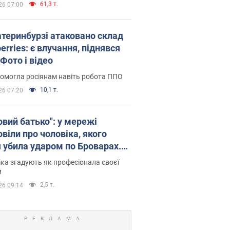
61,3 т.
26 07:00
атеринбурзі атаковано склад
erries: є влучання, піднявся
Фото і відео
омогла росіянам навіть робота ППО
10,1 т.
26 07:20
овий батько": у мережі
віли про чоловіка, якого
я убила ударом по Броварах.
ка згадують як професіонала своєї
и
2,5 т.
26 09:14