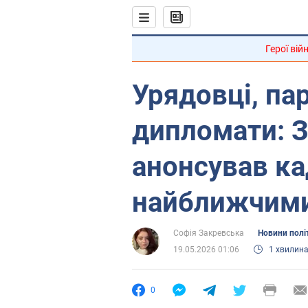
Герої вій
Урядовці, па
дипломати: 
анонсував ка
найближчим
Софія Закревська
Новини полі
19.05.2026 01:06
1 хвилин
0