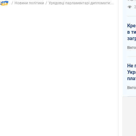
рак
Новини політики
Урядовці парламентарі дипломати:...
2
Кре
в т
заг
лог
Вікт
Не 
Укр
пла
Вікт