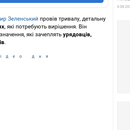
6.08.20
ир Зеленський
провів тривалу, детальну
ях
, які потребують вирішення. Він
значення, які зачеплять
урядовців,
ів
.
ідео дня