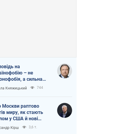
повідь на
аїнофобію – не
онофобія, а сильна
аїнська держава
744
ла Княжицький
 Москви раптово
тів миру, як стають
лом у США й нові
аїнські топ-рейтинги
3,6 т.
сандр Кірш