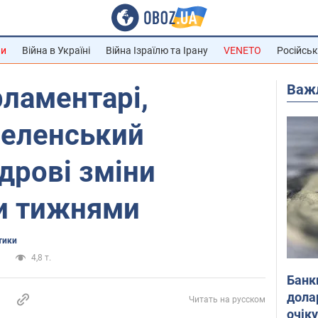
ни
Війна в Україні
Війна Ізраїлю та Ірану
VENETO
Російськ
Важ
рламентарі,
Зеленський
дрові зміни
и тижнями
тики
а
4,8 т.
Банк
дола
Читать на русском
очік