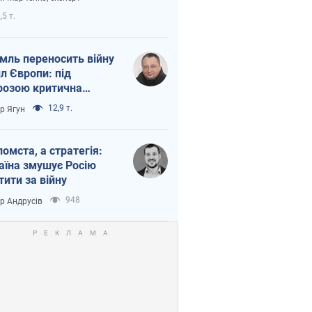
етний терор
,5 т.
мль переносить війну
ил Європи: під
розою критична
істика
12,9 т.
ор Ягун
помста, а стратегія:
аїна змушує Росію
тити за війну
948
ор Андрусів