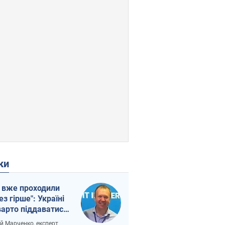
ки
 вже проходили
ез гірше": Україні
варто піддаватися
вірі через
ій Марченко, експерт