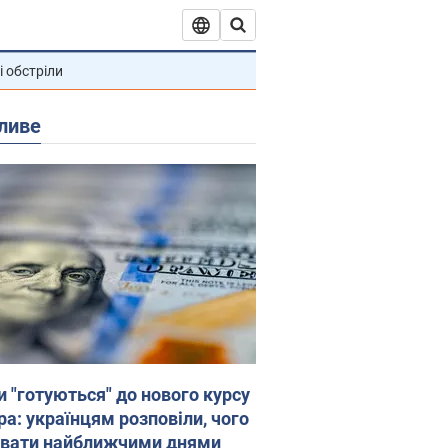
і обстріли
ливе
и "готуються" до нового курсу
ра: українцям розповіли, чого
увати найближчими днями