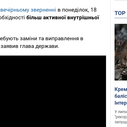
у
вечірньому зверненні
в понеділок, 18
TO
обхідності
більш активної внутрішньої
потребують заміни та виправлення в
 заявив глава держави.
Крем
баліс
Інте
У липн
"рекор
запуще