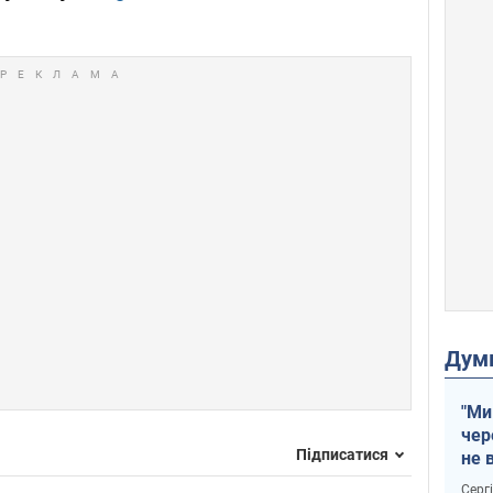
Дум
"Ми
чер
Підписатися
не 
зне
Серг