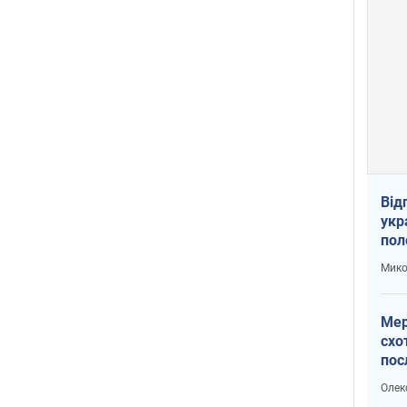
Від
укр
пол
укр
Мико
Мер
схо
пос
укр
Олек