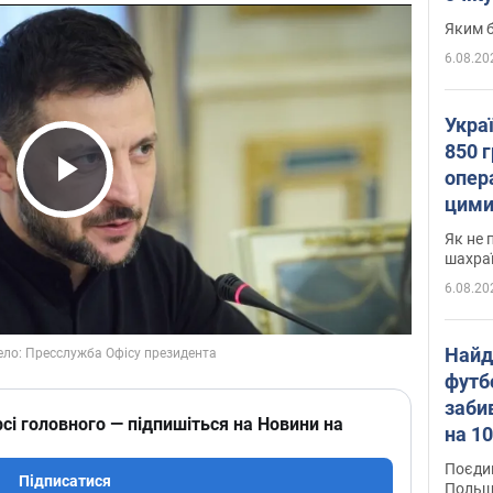
Яким б
6.08.20
Укра
850 г
опера
Play Video
цими
Як не 
шахра
6.08.20
Найд
футб
заби
сі головного — підпишіться на Новини на
на 10
Віде
Поєдин
Підписатися
Польщ