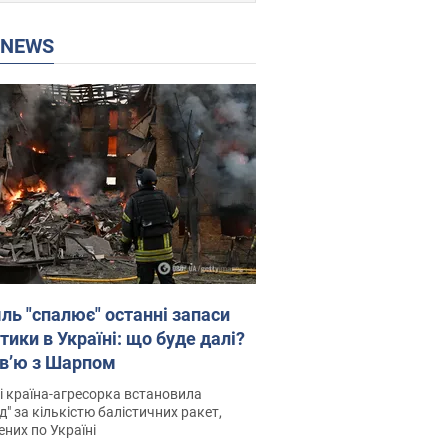
P NEWS
ль "спалює" останні запаси
тики в Україні: що буде далі?
рв’ю з Шарпом
і країна-агресорка встановила
д" за кількістю балістичних ракет,
них по Україні