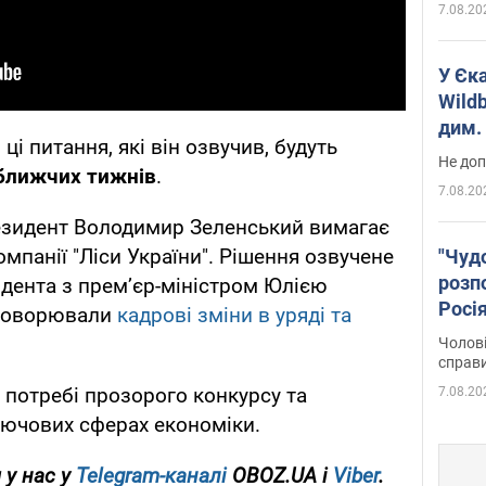
7.08.20
У Єк
Wildb
дим. 
ці питання, які він озвучив, будуть
Не доп
ближчих тижнів
.
7.08.20
езидент Володимир Зеленський вимагає
омпанії "Ліси України". Рішення озвучене
"Чуд
розпо
дента з прем’єр-міністром Юлією
Росі
бговорювали
кадрові зміни в уряді та
Фото
Чолові
справ
потребі прозорого конкурсу та
7.08.20
лючових сферах економіки.
 у нас у
Telegram-каналі
OBOZ.UA і
Viber
.