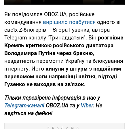
Як повідомляв OBOZ.UA, російське
командування
вирішило позбутися
одного зі
своїх Z-блогерів – Єгора Гузенка, автора
Telegram-каналу "Тринадцатый". Він
розгнівив
Кремль критикою російського диктатора
Володимира Путіна через брехню,
нездатність перемогти Україну та блокування
інтернету. Його
кинули у штурм з подвійним
переломом ноги наприкінці квітня, відтоді
Гузенко не виходив на зв'язок.
Тільки перевірена інформація в нас у
Telegram-каналі
OBOZ.UA та у
Viber
. Не
ведіться на фейки!