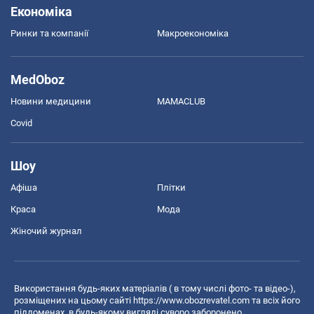
Економіка
Ринки та компанії
Макроекономіка
MedOboz
Новини медицини
MAMACLUB
Covid
Шоу
Афіша
Плітки
Краса
Мода
Жіночий журнал
Використання будь-яких матеріалів ( в тому числі фото- та відео-),
розміщених на цьому сайті
https://www.obozrevatel.com
та всіх його
піддоменах, в будь-якому вигляді суворо заборонено.