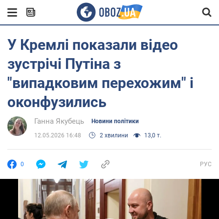
У Кремлі показали відео
зустрічі Путіна з
"випадковим перехожим" і
оконфузились
Ганна Якубець
Новини політики
12.05.2026 16:48
2 хвилини
13,0 т.
0
РУС