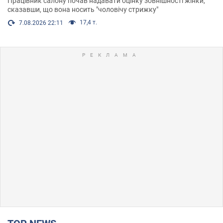
Працівник салону почав надавати оцінку зовнішності жінки,
сказавши, що вона носить "чоловічу стрижку"
17,4 т.
7.08.2026 22:11