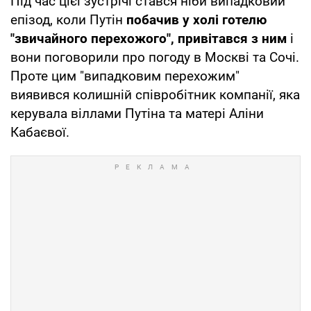
Під час цієї зустрічі стався ніби випадковий
епізод, коли Путін
побачив у холі готелю
"звичайного перехожого", привітався з ним
і
вони поговорили про погоду в Москві та Сочі.
Проте цим "випадковим перехожим"
виявився колишній співробітник компанії, яка
керувала віллами Путіна та матері Аліни
Кабаєвої.