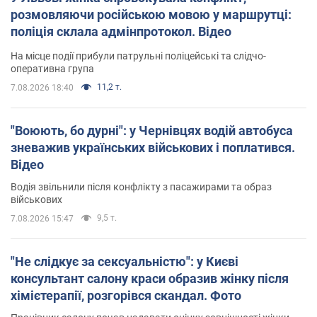
розмовляючи російською мовою у маршрутці:
поліція склала адмінпротокол. Відео
На місце події прибули патрульні поліцейські та слідчо-
оперативна група
11,2 т.
7.08.2026 18:40
"Воюють, бо дурні": у Чернівцях водій автобуса
зневажив українських військових і поплатився.
Відео
Водія звільнили після конфлікту з пасажирами та образ
військових
9,5 т.
7.08.2026 15:47
"Не слідкує за сексуальністю": у Києві
консультант салону краси образив жінку після
хімієтерапії, розгорівся скандал. Фото