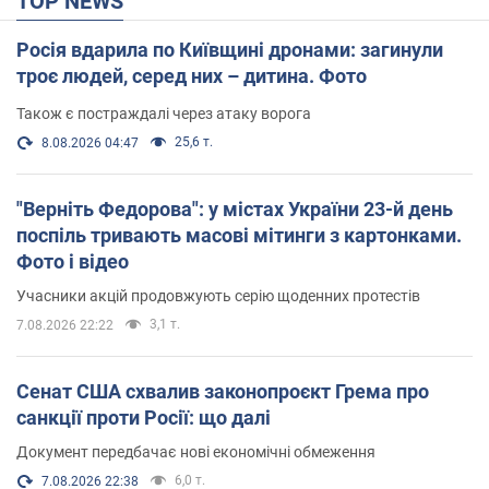
TOP NEWS
Росія вдарила по Київщині дронами: загинули
троє людей, серед них – дитина. Фото
Також є постраждалі через атаку ворога
25,6 т.
8.08.2026 04:47
"Верніть Федорова": у містах України 23-й день
поспіль тривають масові мітинги з картонками.
Фото і відео
Учасники акцій продовжують серію щоденних протестів
3,1 т.
7.08.2026 22:22
Сенат США схвалив законопроєкт Грема про
санкції проти Росії: що далі
Документ передбачає нові економічні обмеження
6,0 т.
7.08.2026 22:38