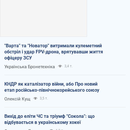
"Варта" та "Новатор" витримали кулеметний
обстріл і удар FPV-дрона, врятувавши життя
офіцеру ЗСУ
Українська Бронетехніка
3,4 т.
КНДР як каталізатор війни, або Про новий
етап російсько-північнокорейського союзу
Олексій Кущ
3,5 т.
Вихід до еліти ЧС та тріумф "Сокола": що
відбувається в українському хокеї