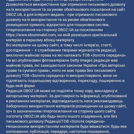
Дозволяється використання при отриманні письмового дозволу
на їх використання та за умови обов'язкового посилання на сайт
OBOZ.UA, а для інтернет-видань - при отриманні письмового
дозволу на їх використання та за умови обов'язкового
розміщення прямого, відкритого для пошукових систем,
гіперпосилання на сторінку OBOZ.UA за посиланням
https://www.obozrevatel.com
, на якій розміщено оригінальний
матеріал в першому абзаці матеріалу.
Всі матеріали на цьому сайті, в тому числі інтерв’ю, статті,
дослідження – є службовими творами журналістів редакції,
виключні майнові права на які належать ТОВ «Золота середина».
На всі опубліковані фотоматеріали Getty Images редакція має
майнові права, які захищаються законом України «Про авторські
права та суміжні права», ніхто не має права без письмового
дозволу ТОВ «Золота середина» їх використовувати, вони не
підлягають подальшому відтворенню, перекладу, поширенню в
будь-якій формі.
Редакція OBOZ.UA може не поділяти точку зору, викладену в
авторському матеріалі. За достовірність інформації, опублікованої
в рекламних матеріалах, відповідальність несе рекламодавець.
Заборонено використання матеріалів розміщених на цьому сайті,
хоч із зазначенням гіперпосилання на сторінку цього сайту,
логотипу OBOZ.UA або будь-якого іншого згадування, але без
письмового дозволу Редакції/ТОВ «Золота середина»
Незаконним використанням матеріалів буде вважатися: будь-яке
копiювання, публiкацiя, передрук, наступне поширення,